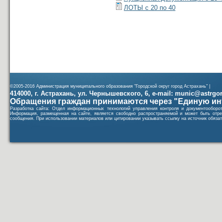
ЛОТЫ с 20 по 40
©2005-2016 Администрация муниципального образования "Городской округ город Астрахань" |
414000, г. Астрахань, ул. Чернышевского, 6, e-mail: munic@astrgorod
Обращения граждан принимаются через "Единую ин
Разработка сайта: Отдел информационных технологий управления контроля и документообор
Информация, размещенная на сайте, является свободно распространяемой и может быть отре
сообщения. При использовании материалов или цитировании указывать ссылку на источник обязат