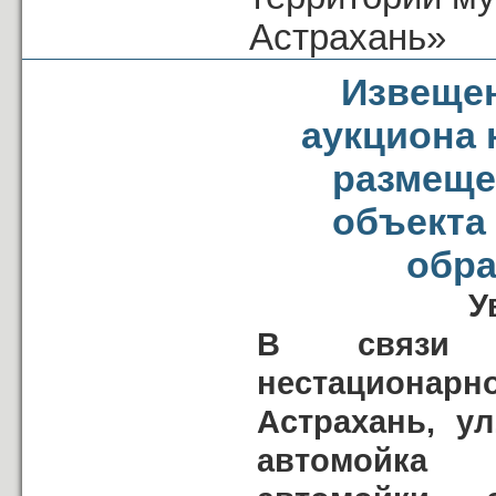
Астрахань»
Извещен
аукциона 
размеще
объекта
обра
У
В связи с
нестационарн
Астрахань, у
автомойка 