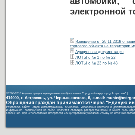
автомойки,
электронной то
Начал
А.Б.
Извещение от 28.11.2019 о про
торгового объекта на территории 
Аукционная документация
ЛОТЫ с № 1 по № 22
ЛОТЫ с № 23 по № 48
©2005-2016 Администрация муниципального образования "Городской округ город Астрахань" |
414000, г. Астрахань, ул. Чернышевского, 6, e-mail: munic@astrgorod
Обращения граждан принимаются через "Единую ин
Разработка сайта: Отдел информационных технологий управления контроля и документообор
Информация, размещенная на сайте, является свободно распространяемой и может быть отре
сообщения. При использовании материалов или цитировании указывать ссылку на источник обязат