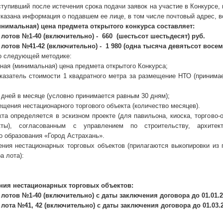
ступивший после истечения срока подачи заявок на участие в Конкурсе, 
указана информация о подавшем ее лице, в том числе почтовый адрес, 
нимальная) цена предмета открытого конкурса составляет:
 лотов №1-40 (включительно) - 660 (шестьсот шестьдесят) руб.
 лотов №41-42 (включительно) - 1 980 (одна тысяча девятьсот восем
о следующей методике:
ная (минимальная) цена предмета открытого Конкурса;
казатель стоимости 1 квадратного метра за размещение НТО (принима
 дней в месяце (условно принимается равным 30 дням);
ещения нестационарного торгового объекта (количество месяцев).
а определяется в эскизном проекте (для павильона, киоска, торгово-
кты), согласованным с управлением по строительству, архитек
о образования «Город Астрахань».
ния нестационарных торговых объектов (прилагаются выкопировки из 
а лота):
ния нестационарных торговых объектов:
 лотов №1-40 (включительно) с даты заключения договора до 01.01.
 лота №41, 42 (включительно) с даты заключения договора до 01.03.