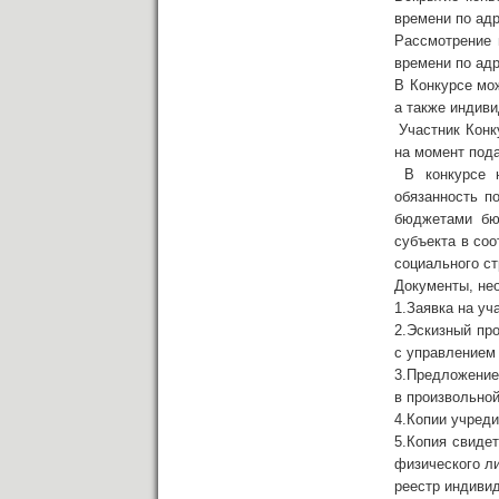
времени по ад
Рассмотрение 
времени по ад
В Конкурсе мо
а также индив
Участник Конк
на момент пода
В конкурсе н
обязанность п
бюджетами бю
субъекта в соо
социального с
Документы, не
1.Заявка на уч
2.Эскизный про
с управлением 
3.Предложение
в произвол
4.Копии учреди
5.Копия свиде
физического л
реестр индиви