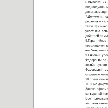
6.Выписка из
индивидуальны
даты размещен
7.Документ, п
решения о назн
такое физичес
участника Кон
действий от им
8.Гарантийное
прекращения д
его банкротом 
9.Справки упо
Федерации по 
хозяйствующе
Федерации), в
открытого конк
10.Копия описи
11.Иные докуме
Заявка оформля
конкурсной ком
Все приложен
уполномоченног