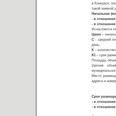
в Конкурсе, по
такой заявкой 
Начальная (ми
- в отношении
- в отношении
Исчисляется п
Цмин
– началь
С
- средний по
день;
К
– количество
К1
– срок разм
Площадь объект
(прочие объе
муниципальног
Место размеще
адреса и номер
Срок размеще
- в отношении
- в отношении