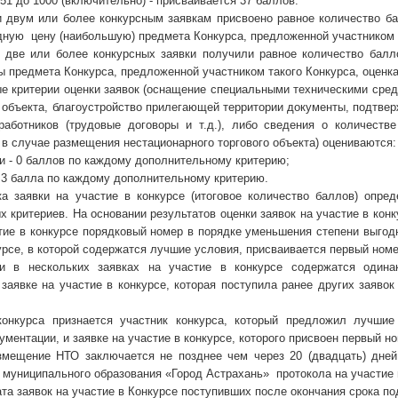
751 до 1000 (включительно) - присваивается 37 баллов.
и двум или более конкурсным заявкам присвоено равное количество ба
дную цену (наибольшую) предмета Конкурса, предложенной участником 
 две или более конкурсных заявки получили равное количество балл
ы предмета Конкурса, предложенной участником такого Конкурса, оценк
е критерии оценки заявок (оснащение специальными техническими сред
 объекта, благоустройство прилегающей территории документы, подтве
работников (трудовые договоры и т.д.), либо сведения о количеств
в случае размещения нестационарного торгового объекта) оцениваются:
ии - 0 баллов по каждому дополнительному критерию;
- 3 балла по каждому дополнительному критерию.
ка заявки на участие в конкурсе (итоговое количество баллов) опр
 критериев. На основании результатов оценки заявок на участие в кон
стие в конкурсе порядковый номер в порядке уменьшения степени выгод
урсе, в которой содержатся лучшие условия, присваивается первый номе
и в нескольких заявках на участие в конкурсе содержатся одина
заявке на участие в конкурсе, которая поступила ранее других заяво
онкурса признается участник конкурса, который предложил лучшие
ументации, и заявке на участие в конкурсе, которого присвоен первый н
змещение НТО заключается не позднее чем через 20 (двадцать) дне
муниципального образования «Город Астрахань» протокола на участие 
та заявок на участие в Конкурсе поступивших после окончания срока под