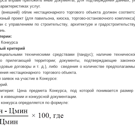
урса вправе приложить иные документы, для подтверждения данных, 
арактеристиках услуг.
 (внешний) облик нестационарного торгового объекта должен соответ
изный проект (для павильона, киоска, торгово-остановочного комплекса
ан с управлением по строительству, архитектуре и градостроительств
нь.
терии:
 Конкурса
ый критерий
циальными техническими средствами (пандус); наличие техническо
тво прилегающей территории; документы, подтверждающие законно
рудовые договоры и т. д.), либо сведения о количестве предполагаемы
ения нестационарного торгового объекта.
 заявок на участие в Конкурсе:
ерий.
ритерия: Цена предмета Конкурса, под которой понимается разме
 в извещении и конкурсной документации.
 конкурса определяется по формуле: