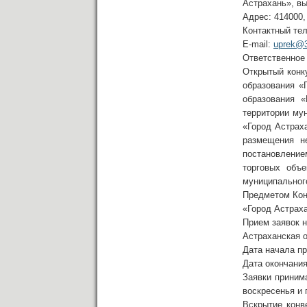
Астрахань», в
Адрес: 414000,
Контактный тел
E-mail:
uprek@3
Ответственное
Открытый конк
образования «
образования 
территории му
«Город Астрах
размещения не
постановлени
торговых объе
муниципального
Предметом Конк
«Город Астрах
Прием заявок н
Астраханская об
Дата начала п
Дата окончани
Заявки приним
воскресенья и 
Вскрытие конв