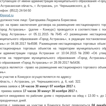
ыступающее от имени администрации муниципального образования «Горо
 Астраханская область, г. Астрахань, ул. Чернышевского, д. 6.
ефон: (8512) 24-54-50
0gorod.ru
 должностное лицо: Григоршева Людмила Борисовна
урс на право заключения договора на размещение нестационарного тор
Город Астрахань» (далее – Конкурс) проводится в соответствии с п
«Город Астрахань» от 05.11.2015 №7645 «О размещении нестациона
ниципального образования «Город Астрахань», в редакции постановлен
ань» от 04.08.2017 №4598. Размещение нестационарных торговых объек
стационарных торговых объектов на территории муниципального об
ем администрации города Астрахани от 10.04.2015 №2090 «Об утв
ктов на территории муниципального образования «Город Астрахань
 образования «Город Астрахань» от 28.09.2017 №5436.
урса является - право на размещение нестационарного торгового объе
ань».
а участие в Конкурсе осуществляется по адресу:
ласть, г. Астрахань, ул. Чернышевского, д. 6, каб. 322.
риема заявок
с 14 часов 30 минут 07 ноября 2017 г.
я приема заявок
17 часов 30 минут 30 ноября 2017 г.
аются ежедневно по рабочим дням с перерывом на обед с 13.00 ч. до 1
праздничных дней.
ертов с заявками на участие в Конкурсе будет проводиться
04 декаб