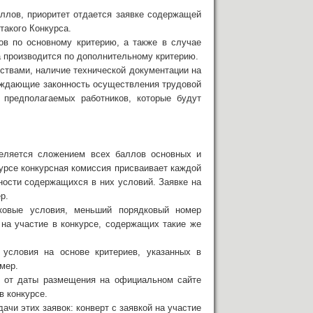
ллов, приоритет отдается заявке содержащей
такого Конкурса.
ов по основному критерию, а также в случае
а производится по дополнительному критерию.
ствами, наличие технической документации на
рждающие законность осуществления трудовой
е предполагаемых работников, которые будут
еделяется сложением всех баллов основных и
курсе конкурсная комиссия присваивает каждой
ности содержащихся в них условий. Заявке на
р.
ковые условия, меньший порядковый номер
к на участие в конкурсе, содержащих такие же
 условия на основе критериев, указанных в
омер.
й от даты размещения на официальном сайте
в конкурсе.
ачи этих заявок: конверт с заявкой на участие