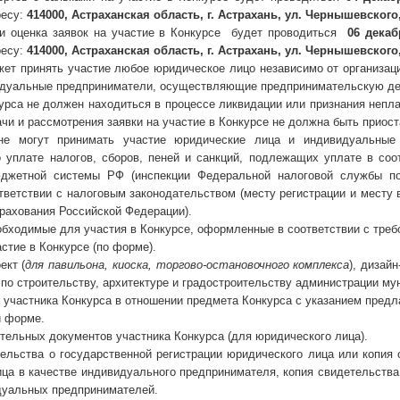
ресу:
414000, Астраханская область, г. Астрахань, ул. Чернышевского,
и оценка заявок на участие в Конкурсе будет проводиться
06 декабр
ресу:
414000, Астраханская область, г. Астрахань, ул. Чернышевского,
жет принять участие любое юридическое лицо независимо от организац
идуальные предприниматели, осуществляющие предпринимательскую дея
урса не должен находиться в процессе ликвидации или признания непла
чи и рассмотрения заявки на участие в Конкурсе не должна быть приос
е могут принимать участие юридические лица и индивидуальные
о уплате налогов, сборов, пеней и санкций, подлежащих уплате в соо
джетной системы РФ (инспекции Федеральной налоговой службы по
тветствии с налоговым законодательством (месту регистрации и месту
трахования Российской Федерации).
обходимые для участия в Конкурсе, оформленные в соответствии с треб
астие в Конкурсе (по форме).
ект (
для павильона, киоска, торгово-остановочного комплекса
), дизайн
по строительству, архитектуре и градостроительству администрации му
 участника Конкурса в отношении предмета Конкурса с указанием предл
ьной форме.
тельных документов участника Конкурса (для юридического лица).
тельства о государственной регистрации юридического лица или копия 
ица в качестве индивидуального предпринимателя, копия свидетельства
дуальных предпринимателей.