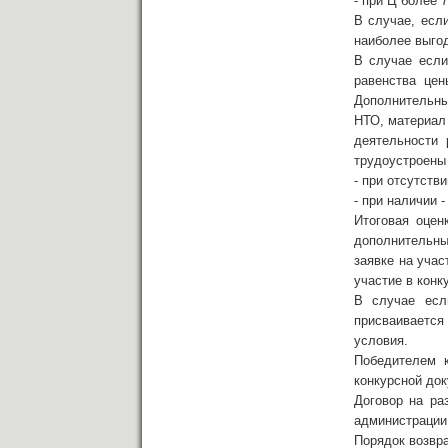
- при Ц более 
В случае, есл
наиболее выго
В случае если
равенства цен
Дополнительны
НТО, материал
деятельности 
трудоустроены 
- при отсутств
- при наличии 
Итоговая оцен
дополнительных
заявке на уча
участие в конк
В случае есл
присваивается 
условия.
Победителем к
конкурсной док
Договор на ра
администрации 
Порядок возвра