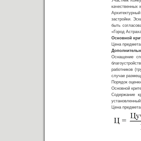
Участник Конк
качественных х
Архитектурный
застройки. Эск
быть согласов
«Город Астраха
Основной кри
Цена предмета
Дополнительн
Оснащение спе
благоустройс
работников (т
случае размещ
Порядок оценки
Основной крит
Содержание к
установленный
Цена предмета