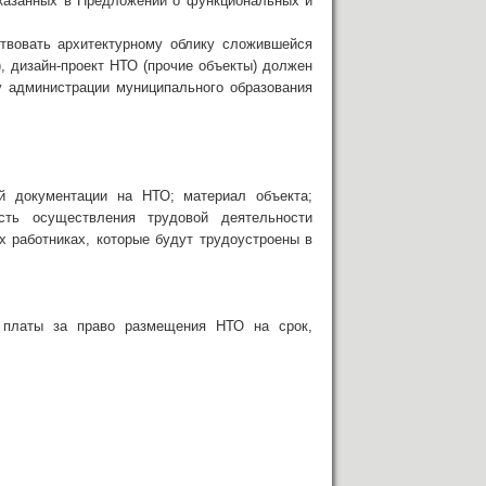
указанных в Предложении о функциональных и
ствовать архитектурному облику сложившейся
), дизайн-проект НТО (прочие объекты) должен
у администрации муниципального образования
й документации на НТО; материал объекта;
сть осуществления трудовой деятельности
х работниках, которые будут трудоустроены в
р платы за право размещения НТО на срок,