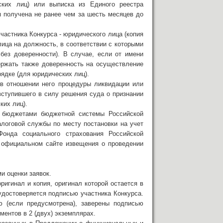
ских лиц) или выписка из Единого реестра
 получена не ранее чем за шесть месяцев до
астника Конкурса - юридического лица (копия
лица на должность, в соответствии с которыми
без доверенности). В случае, если от имени
ержать также доверенность на осуществление
рядке (для юридических лиц).
 в отношении него процедуры ликвидации или
ступившего в силу решения суда о признании
ких лиц).
д бюджетами бюджетной системы Российской
логовой службы по месту постановки на учет
онда социального страхования Российской
а официальном сайте извещения о проведении
и оценки заявок.
ригинал и копия, оригинал которой остается в
 удостоверяется подписью участника Конкурса.
 (если предусмотрена), заверены подписью
ентов в 2 (двух) экземплярах.