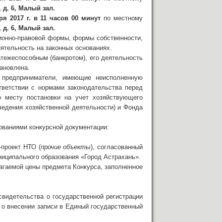
 д. 6, Малый зал.
я 2017 г.
в 11 часов 00 минут
по местному
 д. 6, Малый зал.
ионно-правовой формы, формы собственности,
тельность на законных основаниях.
тежеспособным (банкротом), его деятельность
тановлена.
 предприниматели, имеющие неисполненную
тветствии с нормами законодательства перед
 месту постановки на учет хозяйствующего
 ведения хозяйственной деятельности) и Фонда
ованиями конкурсной документации:
-проект НТО (
прочие объекты
), согласованный
ниципального образования «Город Астрахань».
агаемой цены предмета Конкурса, заполненное
свидетельства о государственной регистрации
 о внесении записи в Единый государственный