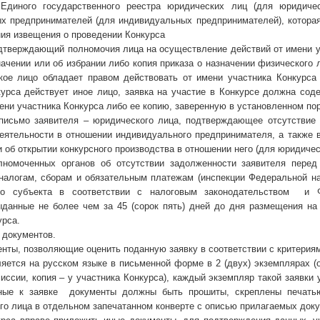
 Единого государственного реестра юридических лиц (для юридиче
х предпринимателей (для индивидуальных предпринимателей), которая
ия извещения о проведении Конкурса
одтверждающий полномочия лица на осуществление действий от имени уч
ачении или об избрании либо копия приказа о назначении физического 
кое лицо обладает правом действовать от имени участника Конкурса 
курса действует иное лицо, заявка на участие в Конкурсе должна сод
ени участника Конкурса либо ее копию, заверенную в установленном по
 письмо заявителя – юридического лица, подтверждающее отсутствие
еятельности в отношении индивидуального предпринимателя, а также в
и об открытии конкурсного производства в отношении него (для юридичес
лномоченных органов об отсутствии задолженности заявителя пере
налогам, сборам и обязательным платежам (инспекции Федеральной на
го субъекта в соответствии с налоговым законодательством и Ф
ыданные не более чем за 45 (сорок пять) дней до дня размещения н
урса.
 документов.
нты, позволяющие оценить поданную заявку в соответствии с критериям
ется на русском языке в письменной форме в 2 (двух) экземплярах (о
иссии, копия – у участника Конкурса), каждый экземпляр такой заявки
ные к заявке документы должны быть прошиты, скреплены печатью
о лица в отдельном запечатанном конверте с описью прилагаемых докум