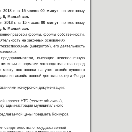
я 2018 г. в 15 часов 00 минут
по местному
. 6, Малый зал.
я 2018 г. в 15 часов 00 минут
по местному
. 6, Малый зал.
ионно-правовой формы, формы собственности,
тельность на законных основаниях.
тежеспособным (банкротом), его деятельность
тановлена.
 предприниматели, имеющие неисполненную
тветствии с нормами законодательства перед
 месту постановки на учет хозяйствующего
 ведения хозяйственной деятельности) и Фонда
ованиями конкурсной документации:
зайн-проект НТО (
прочие объекты
),
ству администрации муниципального
редлагаемой цены предмета Конкурса,
ия свидетельства о государственной
пия свидетельства о внесении записи в