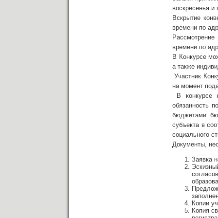
воскресенья и 
Вскрытие конв
времени по адр
Рассмотрение 
времени по адр
В Конкурсе мо
а также индив
Участник Конк
на момент пода
В конкурсе н
обязанность п
бюджетами бю
субъекта в соо
социального с
Документы, не
Заявка н
Эскизный
согласов
образова
Предлож
заполн
Копии уч
Копия св
регистра