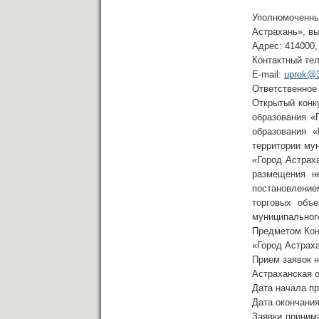
Уполномоченн
Астрахань», в
Адрес: 414000,
Контактный тел
E-mail:
uprek@3
Ответственное
Открытый конк
образования «
образования 
территории му
«Город Астрах
размещения не
постановлени
торговых объе
муниципальног
Предметом Конк
«Город Астрах
Прием заявок н
Астраханская о
Дата начала п
Дата окончани
Заявки приним