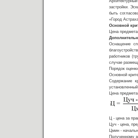
Архитектурный
застройки. Эск
быть согласов
«Город Астраха
Основной кри
Цена предмета
Дополнительн
Оснащение спе
благоустройс
работников (т
случае размещ
Порядок оценки
Основной крит
Содержание к
установленный
Цена предмета
Ц - цена за пр
Цуч - цена, пр
Цмин - начальн
Полученному з