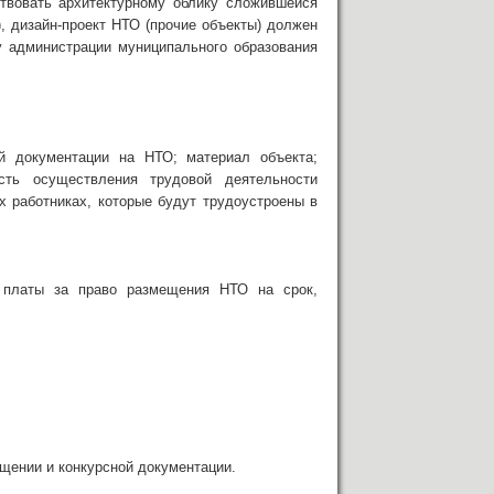
ствовать архитектурному облику сложившейся
), дизайн-проект НТО (прочие объекты) должен
у администрации муниципального образования
й документации на НТО; материал объекта;
сть осуществления трудовой деятельности
х работниках, которые будут трудоустроены в
р платы за право размещения НТО на срок,
щении и конкурсной документации.