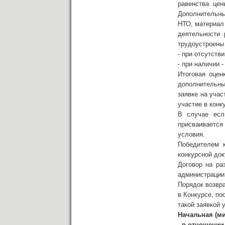
равенства цен
Дополнительны
НТО, материал
деятельности 
трудоустроены 
- при отсутств
- при наличии 
Итоговая оцен
дополнительных
заявке на уча
участие в конк
В случае есл
присваивается 
условия.
Победителем к
конкурсной док
Договор на ра
администрации 
Порядок возвра
в Конкурсе, по
такой заявкой 
Начальная (ми
- в отношении