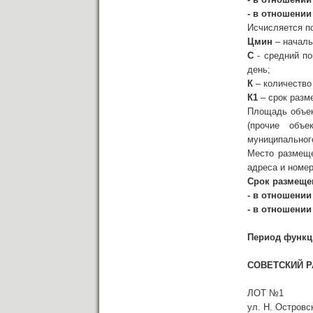
- в отношении
Исчисляется п
Цмин
– началь
С
- средний по
день;
К
– количество
К1
– срок разм
Площадь объект
(прочие объе
муниципальног
Место размеще
адреса и номер
Срок размеще
- в отношении
- в отношении
Период функц
СОВЕТСКИЙ 
ЛОТ №1
ул. Н. Островс