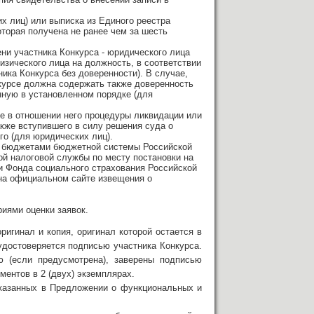
х лиц) или выписка из Единого реестра
торая получена не ранее чем за шесть
и участника Конкурса - юридического лица
физического лица на должность, в соответствии
ика Конкурса без доверенности). В случае,
нкурсе должна содержать также доверенность
нную в установленном порядке (для
е в отношении него процедуры ликвидации или
кже вступившего в силу решения суда о
го (для юридических лиц).
д бюджетами бюджетной системы Российской
й налоговой службы по месту постановки на
и Фонда социального страхования Российской
 на официальном сайте извещения о
иями оценки заявок.
ригинал и копия, оригинал которой остается в
 удостоверяется подписью участника Конкурса.
 (если предусмотрена), заверены подписью
ентов в 2 (двух) экземплярах.
указанных в Предложении о функциональных и