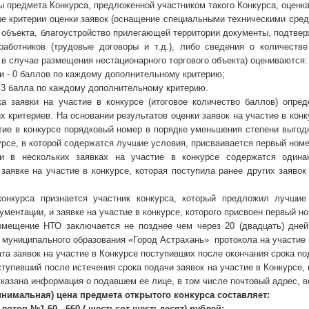
ы предмета Конкурса, предложенной участником такого Конкурса, оценк
е критерии оценки заявок (оснащение специальными техническими сред
 объекта, благоустройство прилегающей территории документы, подтве
работников (трудовые договоры и т.д.), либо сведения о количеств
в случае размещения нестационарного торгового объекта) оцениваются:
ии - 0 баллов по каждому дополнительному критерию;
- 3 балла по каждому дополнительному критерию.
ка заявки на участие в конкурсе (итоговое количество баллов) опр
 критериев. На основании результатов оценки заявок на участие в кон
стие в конкурсе порядковый номер в порядке уменьшения степени выгод
урсе, в которой содержатся лучшие условия, присваивается первый номе
и в нескольких заявках на участие в конкурсе содержатся одина
заявке на участие в конкурсе, которая поступила ранее других заяво
онкурса признается участник конкурса, который предложил лучшие
ументации, и заявке на участие в конкурсе, которого присвоен первый н
змещение НТО заключается не позднее чем через 20 (двадцать) дне
муниципального образования «Город Астрахань» протокола на участие 
та заявок на участие в Конкурсе поступивших после окончания срока под
ступивший после истечения срока подачи заявок на участие в Конкурсе, 
указана информация о подавшем ее лице, в том числе почтовый адрес, 
нимальная) цена предмета открытого конкурса составляет:
 лотов №1-60 - 660 ( шестьсот шестьдесят) рублей;