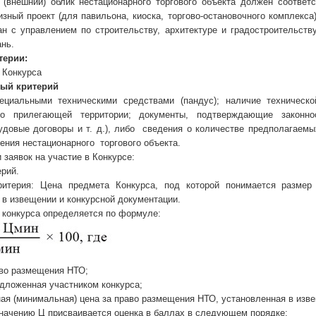
 (внешний) облик нестационарного торгового объекта должен соответ
изный проект (для павильона, киоска, торгово-остановочного комплекса
ан с управлением по строительству, архитектуре и градостроительств
нь.
терии:
 Конкурса
ый критерий
циальными техническими средствами (пандус); наличие техническо
тво прилегающей территории; документы, подтверждающие законно
рудовые договоры и т. д.), либо сведения о количестве предполагаемы
ения нестационарного торгового объекта.
 заявок на участие в Конкурсе:
ерий.
ритерия: Цена предмета Конкурса, под которой понимается разме
 в извещении и конкурсной документации.
 конкурса определяется по формуле:
аво размещения НТО;
едложенная участником конкурса;
ая (минимальная) цена за право размещения НТО, установленная в изве
начению Ц присваивается оценка в баллах в следующем порядке: