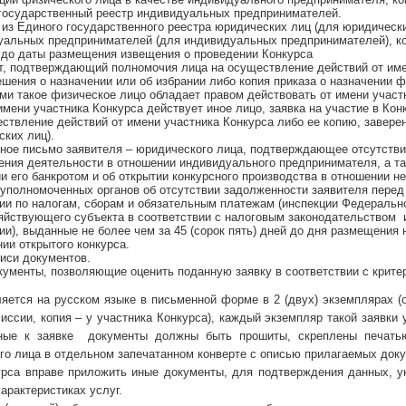
государственный реестр индивидуальных предпринимателей.
из Единого государственного реестра юридических лиц (для юридически
уальных предпринимателей (для индивидуальных предпринимателей), ко
 до даты размещения извещения о проведении Конкурса
т, подтверждающий полномочия лица на осуществление действий от имен
ешения о назначении или об избрании либо копия приказа о назначении 
ми такое физическое лицо обладает правом действовать от имени участн
имени участника Конкурса действует иное лицо, заявка на участие в Ко
ствление действий от имени участника Конкурса либо ее копию, завере
ких лиц).
йное письмо заявителя – юридического лица, подтверждающее отсутстви
ния деятельности в отношении индивидуального предпринимателя, а та
и его банкротом и об открытии конкурсного производства в отношении не
 уполномоченных органов об отсутствии задолженности заявителя пере
ии по налогам, сборам и обязательным платежам (инспекции Федерально
яйствующего субъекта в соответствии с налоговым законодательством 
и), выданные не более чем за 45 (сорок пять) дней до дня размещения
ии открытого конкурса.
иси документов.
ументы, позволяющие оценить поданную заявку в соответствии с критер
ется на русском языке в письменной форме в 2 (двух) экземплярах (о
иссии, копия – у участника Конкурса), каждый экземпляр такой заявки
ные к заявке документы должны быть прошиты, скреплены печатью
о лица в отдельном запечатанном конверте с описью прилагаемых докум
урса вправе приложить иные документы, для подтверждения данных, 
арактеристиках услуг.