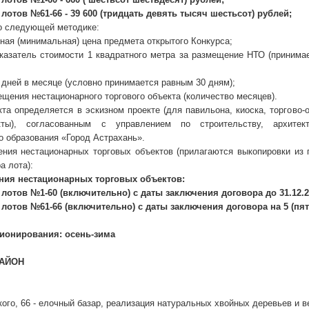
 лотов №61-66 - 39 600 (тридцать девять тысяч шестьсот) рублей;
о следующей методике:
ная (минимальная) цена предмета открытого Конкурса;
казатель стоимости 1 квадратного метра за размещение НТО (принима
 дней в месяце (условно принимается равным 30 дням);
ещения нестационарного торгового объекта (количество месяцев).
а определяется в эскизном проекте (для павильона, киоска, торгово-
кты), согласованным с управлением по строительству, архитек
о образования «Город Астрахань».
ния нестационарных торговых объектов (прилагаются выкопировки из 
а лота):
ния нестационарных торговых объектов:
 лотов №1-60 (включительно) с даты заключения договора до 31.12.2
 лотов №61-66 (включительно) с даты заключения договора на 5 (пять
ионирования: осень-зима
РАЙОН
кого, 66 - елочный базар, реализация натуральных хвойных деревьев и 