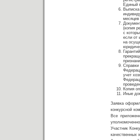
Единый 
Выписка 
индивид
месяцев
Докумен
(копия р
с которы
если от 
на осуще
юридичес
Гаранти
прекраще
признани
Справки
Федерац
учет хоз
Федераци
проведен
Копия оп
Иные док
Заявка оформля
конкурсной ком
Все приложен
уполномоченног
Участник Конк
качественных х