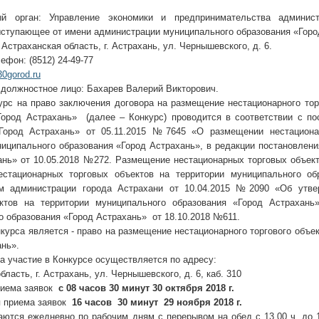
ый орган: Управление экономики и предпринимательства админист
ыступающее от имени администрации муниципального образования «Горо
 Астраханская область, г. Астрахань, ул. Чернышевского, д. 6.
ефон: (8512) 24-49-77
0gorod.ru
 должностное лицо: Бахарев Валерий Викторович.
урс на право заключения договора на размещение нестационарного тор
Город Астрахань» (далее – Конкурс) проводится в соответствии с п
«Город Астрахань» от 05.11.2015 №7645 «О размещении нестациона
ниципального образования «Город Астрахань», в редакции постановлен
ань» от 10.05.2018 №272. Размещение нестационарных торговых объект
стационарных торговых объектов на территории муниципального об
ем администрации города Астрахани от 10.04.2015 №2090 «Об утв
ктов на территории муниципального образования «Город Астрахань
о образования «Город Астрахань» от 18.10.2018 №611.
урса является - право на размещение нестационарного торгового объе
ань».
а участие в Конкурсе осуществляется по адресу:
бласть, г. Астрахань, ул. Чернышевского, д. 6, каб. 310
риема заявок
с 08 часов 30 минут 30 октября 2018 г.
я приема заявок
16 часов 30 минут 29 ноября 2018 г.
аются ежедневно по рабочим дням с перерывом на обед с 13.00 ч. до 1