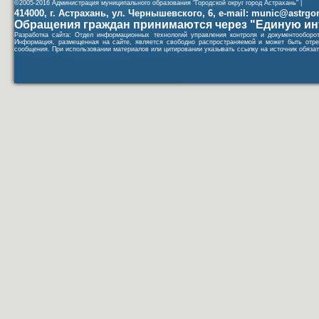
©2005-2016 Администрация муниципального образования "Городской округ город Астрахань" |
414000, г. Астрахань, ул. Чернышевского, 6, e-mail: munic@astrgorod
Обращения граждан принимаются через "Единую ин
Разработка сайта: Отдел информационных технологий управления контроля и документообор
Информация, размещенная на сайте, является свободно распространяемой и может быть отре
сообщения. При использовании материалов или цитировании указывать ссылку на источник обязат