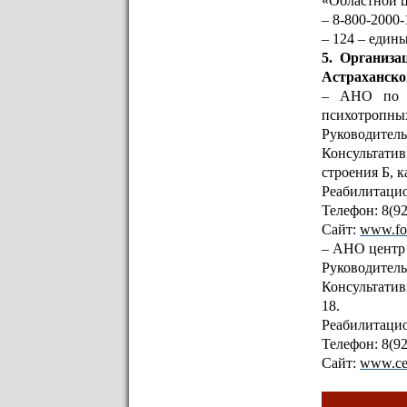
«Областной ц
– 8-800-2000
– 124 – един
5. Организа
Астраханско
– АНО по п
психотропных
Руководител
Консультатив
строения Б, ка
Реабилитацио
Телефон: 8(92
Cайт:
www.fo
– АНО центр
Руководитель
Консультатив
18.
Реабилитацио
Телефон: 8(92
Cайт:
www.ce