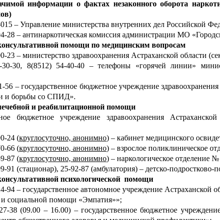
ачимой информации о фактах незаконного оборота наркоти
ов)
0-015 – Управление министерства внутренних дел Российской Фе
-04-28 – антинаркотическая комиссия администрации МО «Городс
 консультативной помощи по медицинским вопросам
-00-23 – министерство здравоохранения Астраханской области (се
4-30-30, 8(8512) 54-40-40 – телефоны «горячей линии» мини
81-56 – государственное бюджетное учреждение здравоохранени
и и борьбы со СПИД».
 лечебной и реабилитационной помощи
нное бюджетное учреждение здравоохранения Астраханской
0-24 (
круглосуточно, анонимно
) – кабинет медицинского освиде
0-66 (
круглосуточно, анонимно
) – взрослое поликлиническое от
9-87 (
круглосуточно, анонимно
) – наркологическое отделение №
99-91 (стационар), 25-92-87 (амбулатория) – детско-подростково
 консультативной психологической помощи
-24-94 – государственное автономное учреждение Астраханской о
 и социальной помощи «Эмпатия»»;
-27-38 (09.00 – 16.00) – государственное бюджетное учрежден