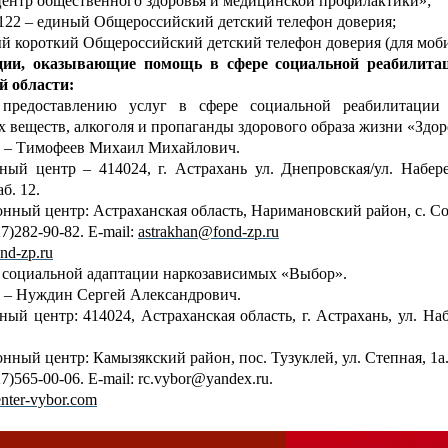
ентр общественного здоровья и медицинской профилактики»;
-122 – единый Общероссийский детский телефон доверия;
ый короткий Общероссийский детский телефон доверия (для моб
ции, оказывающие помощь в сфере социальной реабилита
й области:
редоставлению услуг в сфере социальной реабилитации з
 веществ, алкоголя и пропаганды здорового образа жизни «Здор
ь – Тимофеев Михаил Михайлович.
ный центр – 414024, г. Астрахань ул. Днепровская/ул. Набер
б. 12.
нный центр: Астраханская область, Наримановский район, с. Сол
7)282-90-82. E-mail:
astrakhan@fond-zp.ru
nd-zp.ru
 социальной адаптации наркозависимых «Выбор».
 – Нуждин Сергей Александрович.
ный центр: 414024, Астраханская область, г. Астрахань, ул. На
нный центр: Камызякский район, пос. Тузуклей, ул. Степная, 1а
7)565-00-06. E-mail: rc.vybor@yandex.ru.
nter-vybor.com