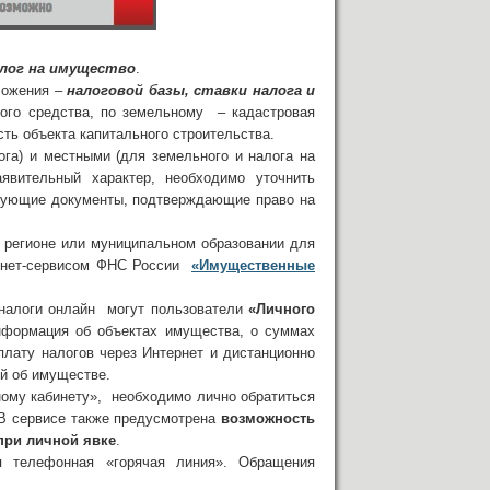
лог на имущество
.
ложения –
налоговой базы, ставки налога и
ого средства, по земельному – кадастровая
сть объекта капитального строительства.
га) и местными (для земельного и налога на
явительный характер, необходимо уточнить
вующие документы, подтверждающие право на
 регионе или муниципальном образовании для
ернет-сервисом ФНС России
«Имущественные
 налоги онлайн могут пользователи
«Личного
нформация об объектах имущества, о суммах
плату налогов через Интернет и дистанционно
ий об имуществе.
ному кабинету», необходимо лично обратиться
 В сервисе также предусмотрена
возможность
при личной явке
.
ая телефонная «горячая линия». Обращения