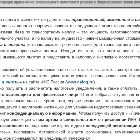
 налоги физических лиц делятся на
транспортный, земельный и на
венных налогов напрямую зависит от следующих элементов налогооб
оговая база
по транспортному налогу – это мощность автотранспортн
льного участка, а по налогу на имущество - инвентаризационная стоимо
га и льготы
устанавливаются региональными (для транспортного нало
рмативно-правовыми актами. Исходя из того, что льготы носят за
 имеющихся льготах и представить в налоговую инспекцию соответст
ормацию об установленных налоговых ставках и льготах в конкретном
категорий налогоплательщиков можно узнать, воспользовавшись Инт
и и льготы»
на сайте ФНС России
(
www
.
nalog
.
ru
)
.
но получить и распечатать налоговые уведомления, а также оплатить
огоплательщика для физических лиц»
. В нем собрана актуальная и
 уплаченных налогов. Кроме того, сервис позволяет контролировать у
бращаться в налоговую инспекцию для уточнения недостоверных сведен
ржит конфиденциальную информацию
. Чтобы получить доступ к «Лич
говую инспекцию
с паспортом и свидетельством о присвоении ИНН
.
н-заявления
на подключение к услуге
для последующей регистрации 
говых инспекциях Астраханской области организована тематическ
щиков принимаются по следующим телефонам: