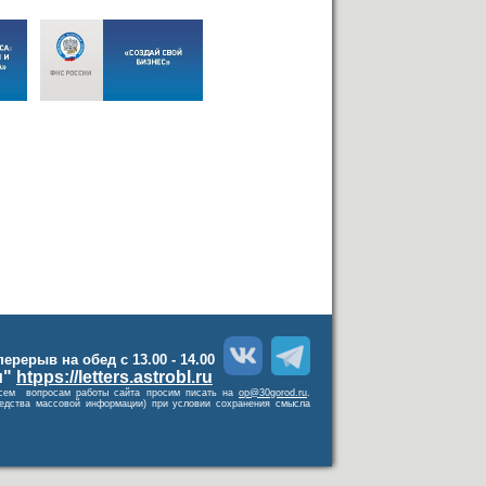
 перерыв на обед с 13.00 - 14.00
и"
htpps://letters.astrobl.ru
о всем вопросам работы сайта просим писать на
op@30gorod.ru
.
средства массовой информации) при условии сохранения смысла