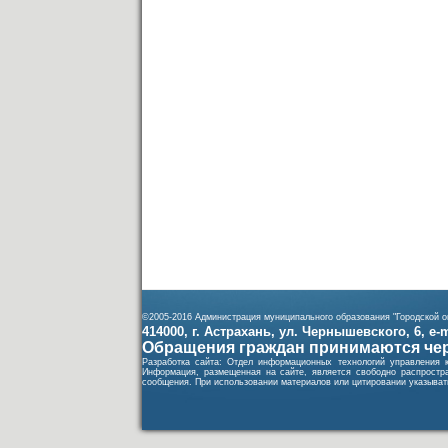
©2005-2016 Администрация муниципального образования "Городской ок
414000, г. Астрахань, ул. Чернышевского, 6, e-ma
Обращения граждан принимаются чер
Разработка сайта: Отдел информационных технологий управления 
Информация, размещенная на сайте, является свободно распростра
сообщения. При использовании материалов или цитировании указывать