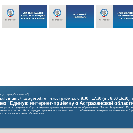
руг город Астрахань" |
il: munic@astrgorod.ru , часы работы: с 8.30 - 17.30 (пт: 8.30-16.30),
ез "Единую интернет-приёмную Астраханской област
контроля и документооборота администрации муниципального образования "Город Астрахань". П
няемой и может быть отредактирована в соответствии с требованиями конкретного получателя (
 ссылку на источник обязательно.