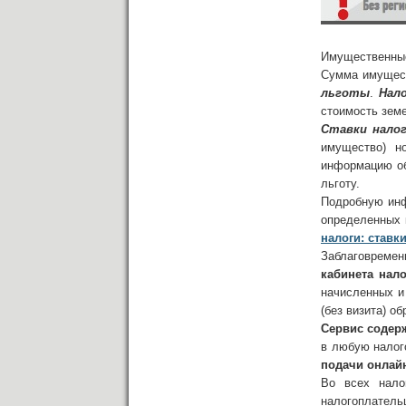
Имущественные
Сумма имущест
льготы
.
Нал
стоимость земе
Ставки нало
имущество) но
информацию об
льготу.
Подробную инф
определенных 
налоги: ставк
Заблаговремен
кабинета нал
начисленных и
(без визита) о
Сервис соде
в любую нало
подачи онлай
Во всех нало
налогоплатель