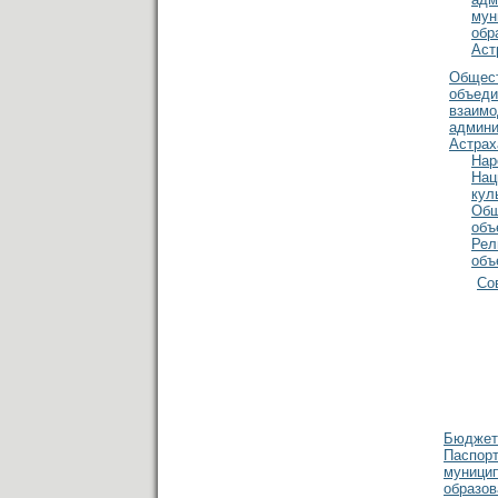
мун
обр
Аст
Общес
объеди
взаимо
админи
Астрах
Нар
Нац
кул
Общ
объ
Рел
объ
Со
Бюджет
Паспор
муници
образов