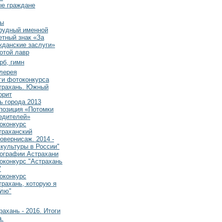
ые граждане
ды
рудный именной
етный знак «За
жданские заслуги»
отой лавр
рб, гимн
лерея
ги фотоконкурса
трахань. Южный
орит
ь города 2013
позиция «Потомки
едителей»
оконкурс
траханский
овернисаж. 2014 -
 культуры в России"
ографии Астрахани
оконкурс "Астрахань
"
оконкурс
трахань, которую я
лю"
рахань - 2016. Итоги
а.