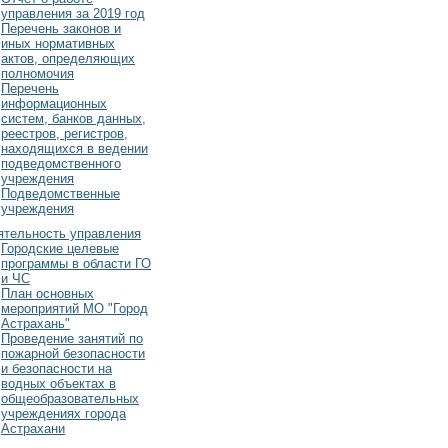
управления за 2019 год
Перечень законов и
иных нормативных
актов, определяющих
полномочия
Перечень
информационных
систем, банков данных,
реестров, регистров,
находящихся в ведении
подведомственного
учреждения
Подведомственные
учреждения
ятельность управления
Городские целевые
программы в области ГО
и ЧС
План основных
мероприятий МО "Город
Астрахань"
Проведение занятий по
пожарной безопасности
и безопасности на
водных объектах в
общеобразовательных
учреждениях города
Астрахани