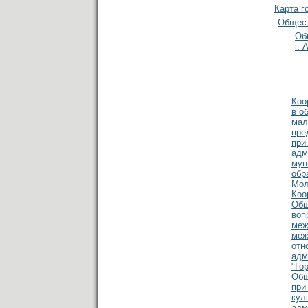
Карта г
Общест
Об
г. 
Коо
в о
мал
пре
при
адм
мун
обр
Мол
Коо
Общ
воп
меж
меж
отн
адм
"Го
Общ
при
кул
адм