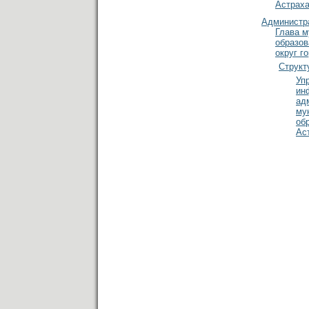
Астраха
Администр
Глава м
образов
округ г
Структ
Уп
ин
ад
му
об
Ас