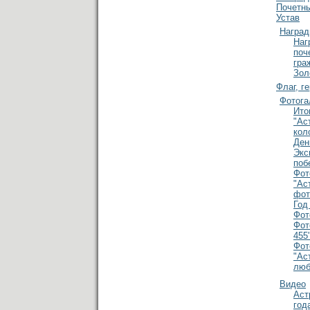
Почетн
Устав
Награ
Наг
поч
гра
Зол
Флаг, ге
Фотога
Ито
"Ас
кол
Ден
Экс
поб
Фот
"Ас
фот
Год
Фот
Фот
455
Фот
"Ас
люб
Видео
Аст
год