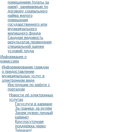
помещением (платы за
наем), занимаемым по
договору социального
найма жилого
помещения
государственного или
муниципального
жилищного фонда
Сводная ведомость
результатов проведения
специальной оценки
условий труда
Информация о
комиссиях
Информирование граждан
о предоставлении
муниципальных услуг в
электронном виде
Инструкции по работе с
порталом
Новости об электронных
услугах
Госуслуги в кармане
За границу за рулём
Зачем нужен личный
кабинет
Круглосуточная
поддержка через
Telegram!