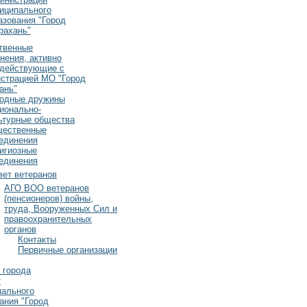
иципального
азования "Город
рахань"
твенные
нения, активно
действующие с
страцией МО "Город
ань"
одные дружины
ионально-
ьтурные общества
ественные
единения
игиозные
единения
вет ветеранов
АГО ВОО ветеранов
(пенсионеров) войны,
труда, Вооруженных Сил и
правоохранительных
органов
Контакты
Первичные организации
 города
т
пального
ания "Город