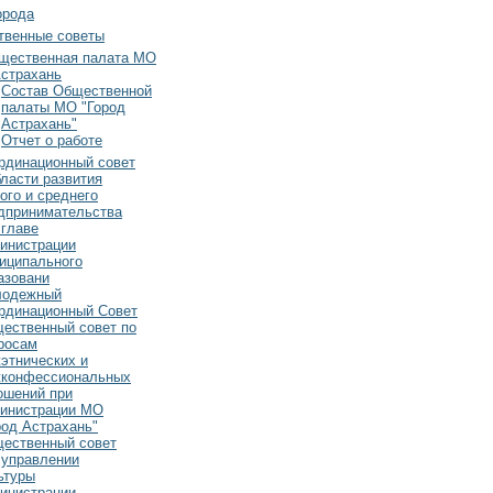
орода
венные советы
щественная палата МО
Астрахань
Состав Общественной
палаты МО "Город
Астрахань"
Отчет о работе
рдинационный совет
бласти развития
ого и среднего
дпринимательства
 главе
инистрации
иципального
азовани
одежный
рдинационный Совет
ественный совет по
росам
этнических и
конфессиональных
ошений при
инистрации МО
род Астрахань"
ественный совет
 управлении
ьтуры
инистрации