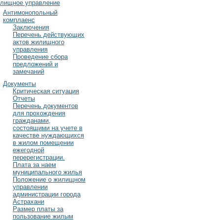
лищное управление
Антимонопольный
комплаенс
Заключения
Перечень действующих
актов жилищного
управления
Проведение сбора
предложений и
замечаний
Документы
Критическая ситуация
Отчеты
Перечень документов
для прохождения
гражданами,
состоящими на учете в
качестве нуждающихся
в жилом помещении
ежегодной
перерегистрации.
Плата за наем
муниципального жилья
Положение о жилищном
управлении
администрации города
Астрахани
Размер платы за
пользование жилым