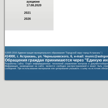
аукционе  
17.08.2020
2021
2026
©2005-2016 Администрация муниципального образования "Городской округ город Астрахань" |
414000, г. Астрахань, ул. Чернышевского, 6, e-mail: munic@astrgorod
Обращения граждан принимаются через "Единую ин
Разработка сайта: Отдел информационных технологий управления контроля и документообор
Информация, размещенная на сайте, является свободно распространяемой и может быть отре
сообщения. При использовании материалов или цитировании указывать ссылку на источник обязат