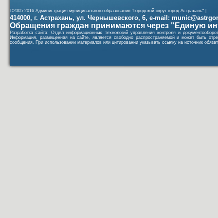
©2005-2016 Администрация муниципального образования "Городской округ город Астрахань" |
414000, г. Астрахань, ул. Чернышевского, 6, e-mail: munic@astrgorod
Обращения граждан принимаются через "Единую ин
Разработка сайта: Отдел информационных технологий управления контроля и документообор
Информация, размещенная на сайте, является свободно распространяемой и может быть отре
сообщения. При использовании материалов или цитировании указывать ссылку на источник обязат