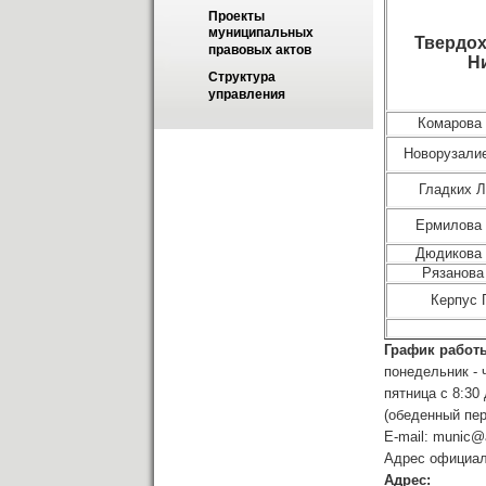
Проекты 
муниципальных 
Твердох
правовых актов
Н
Структура 
управления
Комарова 
Новорузали
Гладких 
Ермилова 
Дюдикова 
Рязанова
Керпус 
График работ
понедельник - ч
пятница с 8:30
(обеденный пер
E-mail: munic@a
Адрес официаль
Адрес: