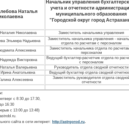
Начальник управления бухгалтерск
учета и отчетности администрац
лебова Наталья
муниципального образования
иколаевна
"Городской округ город Астрахан
Наталия Николаевна
Заместитель начальника управления
Заместитель начальника управления - начал
ева Эльмира Надыевна
отдела по расчетам с персоналом
Заместитель начальника отдела по расчета
Людмила Алексеевна
персоналом
Ведущий бухгалтер-расчетчик
отдела по расч
Надежда Викторовна
с персоналом
Наталья Валерьевна
Руководитель отдела сводной отчетности
 Ирина Анатольевна
Ведущий бухгалтер отдела сводной отчетно
Заместитель руководителя отдела сводно
Галина Алексеевна
отчетности
ы:
етверг с 8:30 до 17:30,
 до 16:30
ерыв с 13:00 до 13:48)
strobl.ru.
ного сайта в сети интернет:
http://astrgorod.ru
.