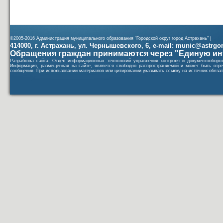
©2005-2016 Администрация муниципального образования "Городской округ город Астрахань" |
414000, г. Астрахань, ул. Чернышевского, 6, e-mail: munic@astrgorod
Обращения граждан принимаются через "Единую ин
Разработка сайта: Отдел информационных технологий управления контроля и документообор
Информация, размещенная на сайте, является свободно распространяемой и может быть отре
сообщения. При использовании материалов или цитировании указывать ссылку на источник обязат