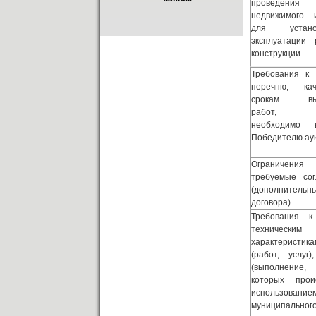
проведения
недвижимого 
для устан
эксплуатации 
конструкции
Требования к
перечню, ка
срокам вып
работ, к
необходимо в
Победителю ау
Ограничен
требуемые сог
(дополнительн
договора)
Требования к 
техническим
характеристик
(работ, услуг)
(выполнение, 
которых прои
использование
муниципальног