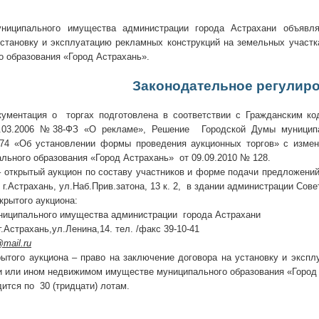
униципального имущества администрации города Астрахани объявл
установку и эксплуатацию рекламных конструкций на земельных участ
о образования «Город Астрахань».
Законодательное регулиро
ументация о торгах подготовлена в соответствии с Гражданским к
3.03.2006 №38-ФЗ «О рекламе», Решение Городской Думы муниципа
74 «Об установлении формы проведения аукционных торгов» с изме
льного образования «Город Астрахань» от 09.09.2010 № 128.
 открытый аукцион по составу участников и форме подачи предложений,
: г.Астрахань, ул.Наб.Прив.затона, 13 к. 2, в здании администрации Сове
крытого аукциона:
ниципального имущества администрации города Астрахани
г.Астрахань,ул.Ленина,14. тел. /факс 39-10-41
mail.ru
рытого аукциона – право на заключение договора на установку и эксп
ии или ином недвижимом имуществе муниципального образования «Город
ится по 30 (тридцати) лотам.