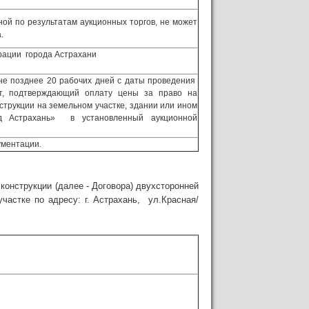
ной по результатам аукционных торгов, не может
.
рации города Астрахани
не позднее 20 рабочих дней с даты проведения
нт, подтверждающий оплату цены за право на
струкции на земельном участке, здании или ином
од Астрахань» в установленный аукционной
ументации.
конструкции (далее - Договора) двухсторонней
астке по адресу: г. Астрахань, ул.Красная/