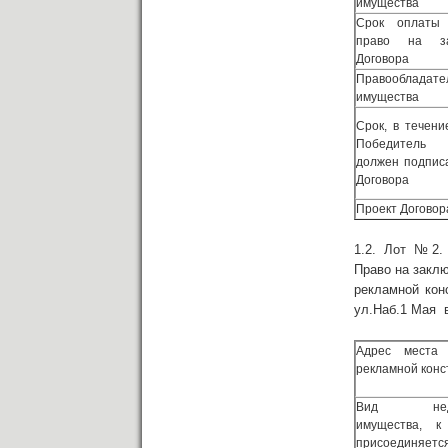
имущества
Срок оплаты
право на за
Договора
Правообладате
имущества
Срок, в течени
Победитель 
должен подпис
Договора
Проект Договор
1.2. Лот № 2.
Право на заклю
рекламной кон
ул.Наб.1 Мая 
Адрес места 
рекламной конс
Вид недви
имущества, к
присоединяетс