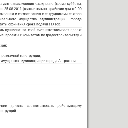
а для ознакомления ежедневно (кроме субботы,
о 25.08.2011 (включительно в рабочие дни с 9-00
ению и согласованию с сотрудниками сектора
ципального имущества администрации города
 даты окончания срока подачи заявок.
ь аукциона: за свой счет изготавливает проект
ые проекты с комитетом по градостроительству и
язан:
 рекламной конструкции;
о имущества администрации города Астрахани.
укции должны соответствовать действующему
нструкций.