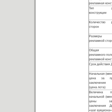
рекламная конс
Тип рек
конструкции
Количество р
сторон
Размеры
рекламной сто
Общая п
рекламного пол
рекламной конс
Срок действия 
Начальная (ми
цена за п
заключение 
(цена лота)
Величина п
начальной (ми
цены за
заключения Д
«шаг аукциона»