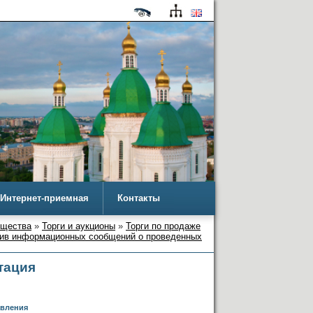
Интернет-приемная
Контакты
ущества
»
Торги и аукционы
»
Торги по продаже
ив информационных сообщений о проведенных
тация
ния