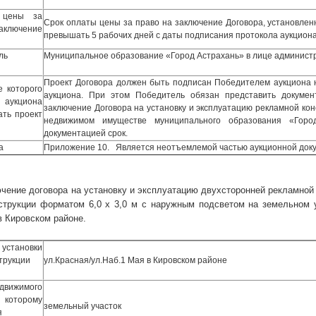
 цены за
Срок оплаты цены за право на заключение Договора, установлен
ключение
превышать 5 рабочих дней с даты подписания протокола аукциона
ль
Муниципальное образование «Город Астрахань» в лице админист
Проект Договора должен быть подписан Победителем аукциона 
е которого
аукциона. При этом Победитель обязан представить докуме
аукциона
заключение Договора на установку и эксплуатацию рекламной кон
ать проект
недвижимом имуществе муниципального образования «Гор
документацией срок.
а
Приложение 10. Является неотъемлемой частью аукционной док
чение договора на установку и эксплуатацию двухсторонней рекламной 
струкции форматом 6,0 х 3,0 м с наружным подсветом на земельном уч
в Кировском районе.
установки
трукции
ул.Красная/ул.Наб.1 Мая в Кировском районе
жимого
 которому
земельный участок
я