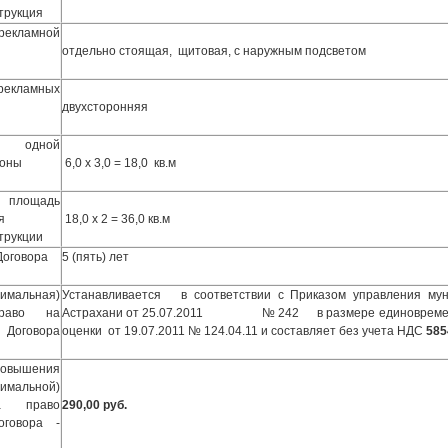
трукция
ламной
отдельно стоящая, щитовая, с наружным подсветом
екламных
двухсторонняя
 одной
роны
6,0 х 3,0 = 18,0 кв.м
лощадь
я
18,0 х 2 = 36,0 кв.м
трукции
Договора
5 (пять) лет
нимальная)
Устанавливается в соответствии с Приказом управления мун
раво на
Астрахани от 25.07.2011 № 242 в размере единовременног
Договора
оценки от 19.07.2011
№ 124.04.11 и составляет без учета НДС
585
овышения
нимальной)
 право
290,00 руб.
оговора -