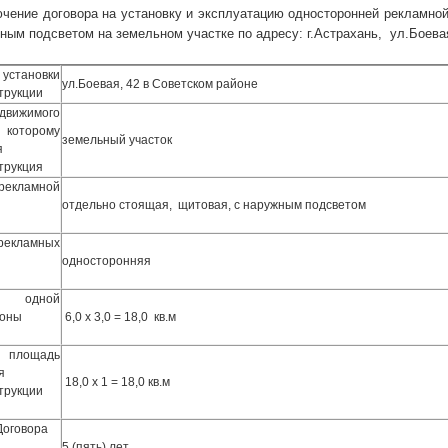
чение договора на установку и эксплуатацию односторонней рекламной
жным подсветом на земельном участке по адресу: г.Астрахань, ул.Боева
установки
ул.Боевая, 42 в Советском районе
трукции
жимого
 которому
земельный участок
я
трукция
ламной
отдельно стоящая, щитовая, с наружным подсветом
екламных
односторонняя
 одной
роны
6,0 х 3,0 = 18,0 кв.м
лощадь
я
18,0 х 1 = 18,0 кв.м
трукции
Договора
5 (пять) лет