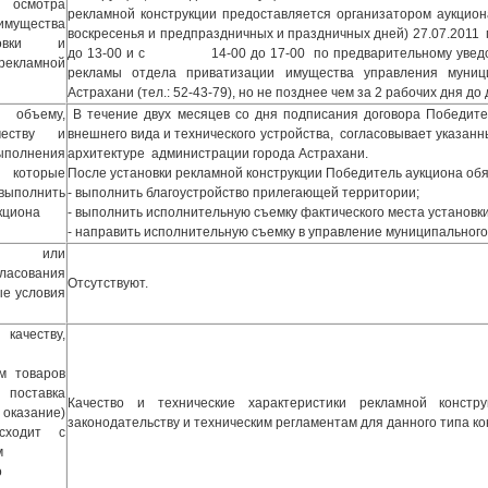
 осмотра
рекламной конструкции предоставляется организатором аукцион
имущества
воскресенья и предпраздничных и праздничных дней) 27.07.2011 п
овки и
до 13-00 и с 14-00 до 17-00 по предварительному уведомл
рекламной
рекламы отдела приватизации имущества управления муни
Астрахани (тел.: 52-43-79), но не позднее чем за 2 рабочих дня до
 объему,
В течение двух месяцев со дня подписания договора Победител
честву и
внешнего вида и технического устройства, согласовывает указанн
олнения
архитектуре администрации города Астрахани.
оторые
После установки рекламной конструкции Победитель аукциона об
ыполнить
- выполнить благоустройство прилегающей территории;
кциона
- выполнить исполнительную съемку фактического места установки
- направить исполнительную съемку в управление муниципальног
ия или
ласования
Отсутствуют.
ые условия
качеству,
ам товаров
, поставка
Качество и технические характеристики рекламной констр
оказание)
законодательству и техническим регламентам для данного типа ко
сходит с
м
о