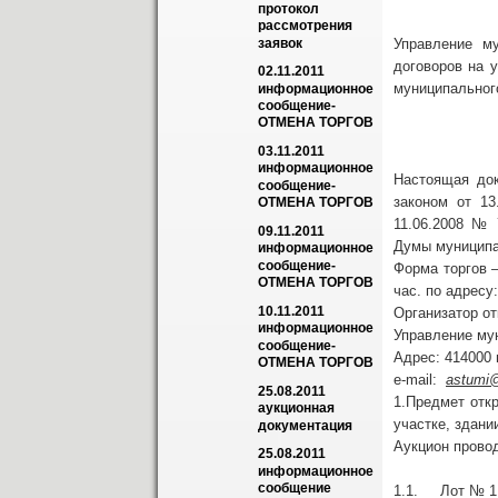
протокол 
рассмотрения 
Управление м
заявок
договоров на 
02.11.2011 
муниципальног
информационное 
сообщение-
ОТМЕНА ТОРГОВ
03.11.2011 
информационное 
Настоящая док
сообщение-
законом от 1
ОТМЕНА ТОРГОВ
11.06.2008 № 
09.11.2011 
Думы муниципа
информационное 
сообщение-
Форма торгов –
ОТМЕНА ТОРГОВ
час. по адресу
10.11.2011 
Организатор от
информационное 
Управление му
сообщение-
Адрес: 414000 
ОТМЕНА ТОРГОВ
e-mail:
astumi@
25.08.2011 
1.Предмет отк
аукционная 
участке, здан
документация
Аукцион провод
25.08.2011 
информационное 
сообщение
1.1. Лот № 1