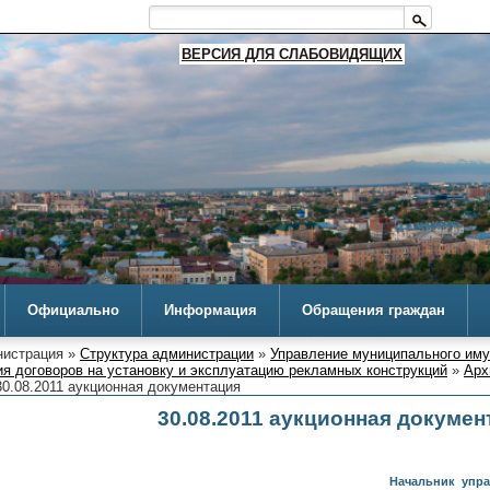
ВЕРСИЯ ДЛЯ СЛАБОВИДЯЩИХ
Официально
Информация
Обращения граждан
истрация »
Структура администрации
»
Управление муниципального им
я договоров на установку и эксплуатацию рекламных конструкций
»
Арх
0.08.2011 аукционная документация
30.08.2011 аукционная докумен
Начальник управле