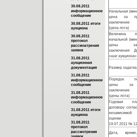
30.08.2011 
информационное 
Начальная (ми
сообщение
цена за п
заключение 
30.08.2011 итоги 
(цена лота)
аукциона
Величина п
30.08.2011 
начальной (ми
протокол 
цены за
рассмоaтрения 
заявок
заключения Д
«шаг аукциона»
31.08.2011 
аукционная 
Размер задатка
документация
31.08.2011 
Порядок пе
информационное 
цены за п
сообщение
заключение 
31.08.2011 
(цены лота)
информационное 
Годовая п
сообщение
договору согла
31.08.2011 итоги 
независимой
аукциона
оценк
31.08.2011 
19.07.2011
№ 12
протокол 
рассмотрения 
Дата, время
заявок