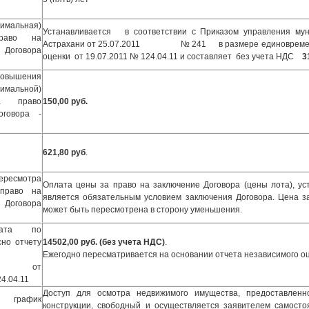
нимальная)
Устанавливается в соответствии с Приказом управления мун
раво на
Астрахани от 25.07.2011 № 241 в размере единовременног
Договора
оценки от 19.07.2011
№ 124.04.11 и составляет без учета НДС
3
овышения
нимальной)
 право
150,00 руб.
оговора -
621,80 руб
.
ресмотра
Оплата цены за право на заключение Договора (цены лота), ус
раво на
является обязательным условием заключения Договора. Цена за
Договора
может быть пересмотрена в сторону уменьшения.
лата по
сно отчету
14502,00 руб. (без учета НДС)
.
Ежегодно пересматривается на основании отчета независимого о
и от
4.04.11
Доступ для осмотра недвижимого имущества, предоставленн
, график
конструкции, свободный и осуществляется заявителем самосто