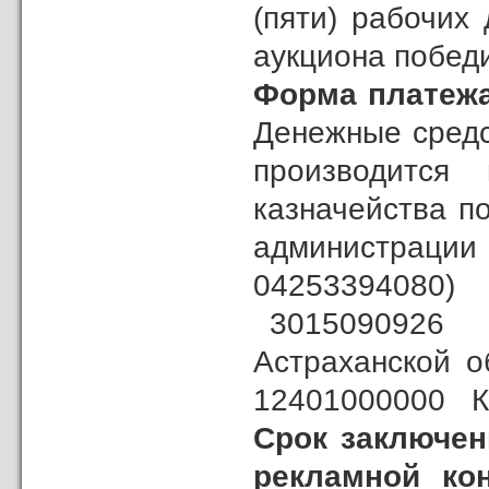
(пяти) рабочих
аукциона побед
Форма платежа
Денежные средс
производится н
казначейства п
администрац
0425339408
3015090926 К
Астраханской 
12401000000 КБ
Срок заключен
рекламной ко