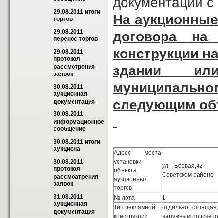
документации с 
29.08.2011 итоги 
На аукционные
торгов
29.08.2011 
договора на
перенос торгов
конструкции на
29.08.2011 
протокол 
здании ил
рассмотрения 
заявок
муниципально
30.08.2011 
аукционная 
следующим об
документация
30.08.2011 
информационное 
сообщение
30.08.2011 итоги 
аукциона
Адрес места
установки
30.08.2011 
ул. Боевая,4
протокол 
объекта
Советском районе
рассмоaтрения 
аукционных
заявок
торгов
31.08.2011 
№ лота
1
аукционная 
Тип рекламной
отдельно стоящая
документация
конструкции
наружным подсвет