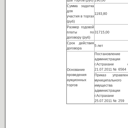
Шаг торгов (руб)
290,00
Сумма задатка
для
1193,80
участия в торгах
(руб)
Размер годовой
платы по
31715,00
договору (руб)
Срок действия
5 лет
договора
Постановление
администрации
г.Астрахани 
21.07.2011 № 6564
Основание
проведения
Приказ управлен
аукционных
муниципального
торгов
имущества
администрации
г.Астрахани 
25.07.2011 № 259