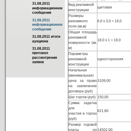
31.08.2011 
Вид рекламной
щитовая
информационное 
конструкции
сообщение
Размеры
31.08.2011 
рекламного
6,0 х 3,0 = 18,0
информационное 
поля (кв.м)
сообщение
Общая площадь
31.08.2011 итоги 
рекламной
18,0 х 1 = 18,0
аукциона
поверхности (кв.
м)
31.08.2011 
протокол 
Параметры
рассмотрения 
рекламной
односторонняя
заявок
конструкции
Начальная
(минимальная)
цена за право
3109,00
на заключение
договора (руб)
Шаг торгов (руб)
150,00
Сумма задатка
для
621,80
участия в торгах
(руб)
Размер годовой
платы по
14502,00