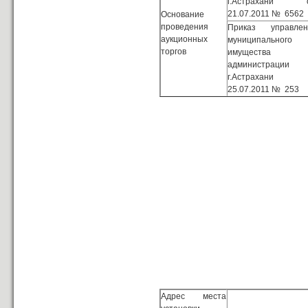
г.Астрахани 
21.07.2011 № 6562
Основание
проведения
Приказ управлен
аукционных
муниципального
торгов
имущества
администрации
г.Астрахани 
25.07.2011 № 253
Адрес места