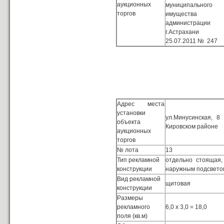
аукционных
муниципального
торгов
имущества
администрации
г.Астрахани 
25.07.2011 № 247
Адрес места
установки
ул.Минусинская, 
объекта
Кировском районе
аукционных
торгов
№ лота
13
Тип рекламной
отдельно стоящая
конструкции
наружным подсвето
Вид рекламной
щитовая
конструкции
Размеры
рекламного
6,0 х 3,0 = 18,0
поля (кв.м)