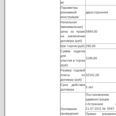
м)
Параметры
рекламной
двухсторонняя
конструкции
Начальная
(минимальная)
цена за право
5984,00
на заключение
договора (руб)
Шаг торгов (руб)
290,00
Сумма задатка
для
1196,80
участия в торгах
(руб)
Размер годовой
платы по
32341,00
договору (руб)
Срок действия
5 лет
договора
Постановление
администрации
г.Астрахани 
21.07.2011 № 6567
Основание
проведения
Приказ управлен