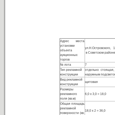
Адрес места
установки
ул.Н.Островского, 
объекта
в Советском район
аукционных
торгов
№ лота
7
Тип рекламной
отдельно стоящая
конструкции
наружным подсвето
Вид рекламной
щитовая
конструкции
Размеры
рекламного
6,0 х 3,0 = 18,0
поля (кв.м)
Общая площадь
рекламной
18,0 х 2 = 36,0
поверхности (кв.