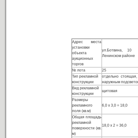
Адрес места
установки
ул.Ботвина, 10
объекта
Ленинском районе
аукционных
торгов
№ лота
25
Тип рекламной
отдельно стоящая
конструкции
наружным подсвето
Вид рекламной
щитовая
конструкции
Размеры
рекламного
6,0 х 3,0 = 18,0
поля (кв.м)
Общая площадь
рекламной
18,0 х 2 = 36,0
поверхности (кв.
м)