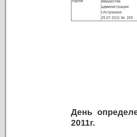
торгов
имущества
администрации
г.Астрахани 
25.07.2011 № 265
День определ
2011г.