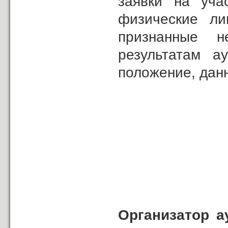
заявки на уча
физические ли
признанные н
результатам ау
положение, дан
Организатор а