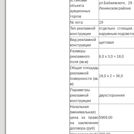
установки
ул.Бабаевского, 2
объекта
Ленинском районе
аукционных
торгов
№ лота
19
Тип рекламной
отдельно стоящая
конструкции
наружным подсвето
Вид рекламной
щитовая
конструкции
Размеры
рекламного
6,0 х 3,0 = 18,0
поля (кв.м)
Общая площадь
рекламной
18,0 х 2 = 36,0
поверхности (кв.
м)
Параметры
рекламной
двухсторонняя
конструкции
Начальная
(минимальная)
цена за право
5969,00
на заключение
договора (руб)