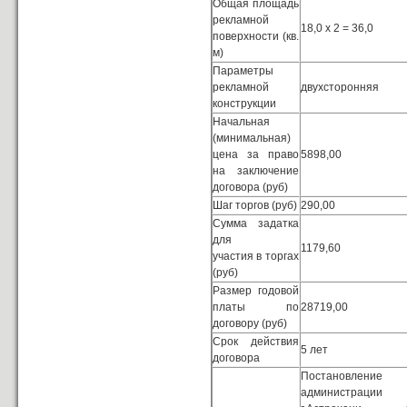
Общая площадь
рекламной
18,0 х 2 = 36,0
поверхности (кв.
м)
Параметры
рекламной
двухсторонняя
конструкции
Начальная
(минимальная)
цена за право
5898,00
на заключение
договора (руб)
Шаг торгов (руб)
290,00
Сумма задатка
для
1179,60
участия в торгах
(руб)
Размер годовой
платы по
28719,00
договору (руб)
Срок действия
5 лет
договора
Постановление
администрации