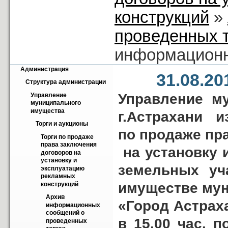
конструкций
»
проведенных 
информацион
Администрация
31.08.2
Структура администрации
Управление м
Управление 
муниципального 
имущества
г.Астрахани и
Торги и аукционы
по продаже пр
Торги по продаже 
права заключения 
на установку 
договоров на 
установку и 
земельных уч
эксплуатацию 
рекламных 
имуществе мун
конструкций
Архив 
«Город Астраха
информационных 
сообщений о 
в 15.00 час. п
проведенных 