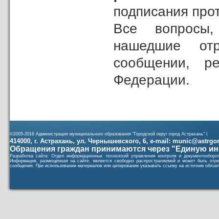
подписания прот
Все вопросы,
нашедшие от
сообщении, ре
Федерации.
©2005-2016 Администрация муниципального образования "Городской округ город Астрахань" |
414000, г. Астрахань, ул. Чернышевского, 6, e-mail: munic@astrgorod
Обращения граждан принимаются через "Единую ин
Разработка сайта: Отдел информационных технологий управления контроля и документообор
Информация, размещенная на сайте, является свободно распространяемой и может быть отре
сообщения. При использовании материалов или цитировании указывать ссылку на источник обязат