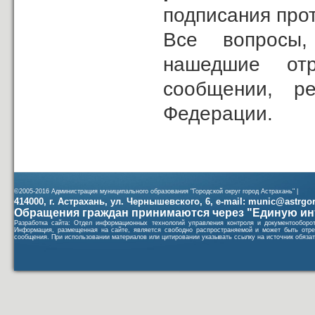
подписания прот
Все вопросы,
нашедшие от
сообщении, ре
Федерации.
©2005-2016 Администрация муниципального образования "Городской округ город Астрахань" |
414000, г. Астрахань, ул. Чернышевского, 6, e-mail: munic@astrgorod
Обращения граждан принимаются через "Единую ин
Разработка сайта: Отдел информационных технологий управления контроля и документообор
Информация, размещенная на сайте, является свободно распространяемой и может быть отре
сообщения. При использовании материалов или цитировании указывать ссылку на источник обязат