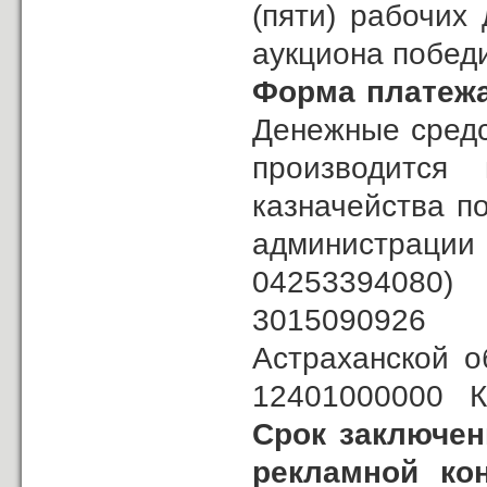
(пяти) рабочих
аукциона побед
Форма платежа
Денежные средс
производится н
казначейства п
администрац
0425339408
3015090926 К
Астраханской 
12401000000 КБ
Срок заключен
рекламной ко