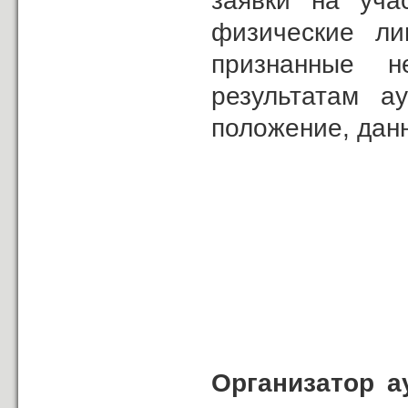
заявки на уча
физические ли
признанные н
результатам ау
положение, дан
Организатор а