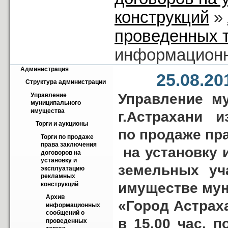
конструкций
»
проведенных 
информацион
Администрация
25.08.2
Структура администрации
Управление м
Управление 
муниципального 
имущества
г.Астрахани и
Торги и аукционы
по продаже пр
Торги по продаже 
права заключения 
на установку 
договоров на 
установку и 
земельных уч
эксплуатацию 
рекламных 
имуществе мун
конструкций
Архив 
«Город Астраха
информационных 
сообщений о 
в 15.00 час. п
проведенных 