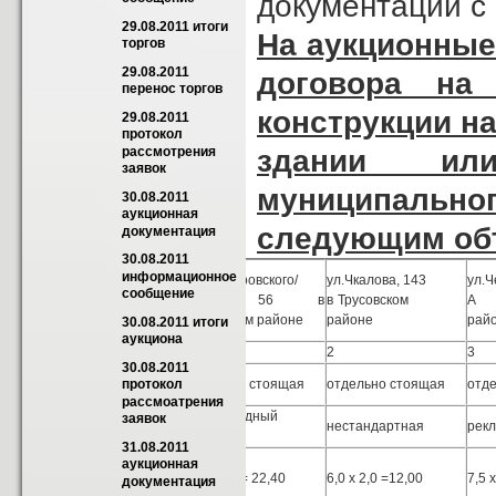
документации с 
29.08.2011 итоги 
На аукционные
торгов
29.08.2011 
договора на
перенос торгов
конструкции на
29.08.2011 
протокол 
здании ил
рассмотрения 
заявок
муниципально
30.08.2011 
аукционная 
следующим об
документация
30.08.2011 
информационное 
Адрес места
ул.Н.Островского/
ул.Чкалова, 143
ул.Ч
сообщение
установки объекта
Боевая, 56 в
в Трусовском
А 
аукционных торгов
Советском районе
районе
рай
30.08.2011 итоги 
аукциона
№ лота
1
2
3
30.08.2011 
Тип рекламной
отдельно стоящая
отдельно стоящая
отд
протокол 
конструкции
рассмоaтрения 
Вид рекламной
светодиодный
заявок
нестандартная
рек
конструкции
экран
31.08.2011 
Размеры
аукционная 
рекламного
5,6 х 4,0 = 22,40
6,0 х 2,0 =12,00
7,5 
документация