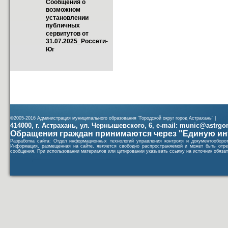
Сообщения о 
возможном 
установлении 
публичных 
сервитутов от 
31.07.2025_Россети-
Юг
©2005-2016 Администрация муниципального образования "Городской округ город Астрахань" |
414000, г. Астрахань, ул. Чернышевского, 6, e-mail: munic@astrgorod
Обращения граждан принимаются через "Единую ин
Разработка сайта: Отдел информационных технологий управления контроля и документообор
Информация, размещенная на сайте, является свободно распространяемой и может быть отре
сообщения. При использовании материалов или цитировании указывать ссылку на источник обязат