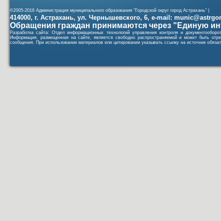
©2005-2016 Администрация муниципального образования "Городской округ город Астрахань" |
414000, г. Астрахань, ул. Чернышевского, 6, e-mail: munic@astrgorod
Обращения граждан принимаются через "Единую ин
Разработка сайта: Отдел информационных технологий управления контроля и документообор
Информация, размещенная на сайте, является свободно распространяемой и может быть отре
сообщения. При использовании материалов или цитировании указывать ссылку на источник обязат