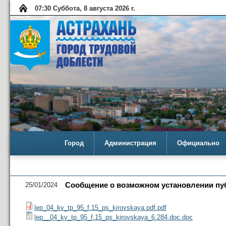
07:30 Суббота, 8 августа 2026 г.
Город
Администрация
Официально
25/01/2024
Сообщение о возможном установлении пуб
lep_04_kv_tp_95_f.15_ps_kirovskaya.pdf.pdf
lep__04_kv_tp_95_f.15_ps_kirovskaya_6.284.doc.doc