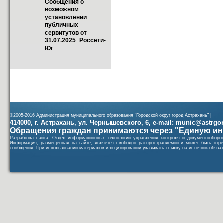
Сообщения о 
возможном 
установлении 
публичных 
сервитутов от 
31.07.2025_Россети-
Юг
©2005-2016 Администрация муниципального образования "Городской округ город Астрахань" |
414000, г. Астрахань, ул. Чернышевского, 6, e-mail: munic@astrgorod
Обращения граждан принимаются через "Единую ин
Разработка сайта: Отдел информационных технологий управления контроля и документообор
Информация, размещенная на сайте, является свободно распространяемой и может быть отре
сообщения. При использовании материалов или цитировании указывать ссылку на источник обязат