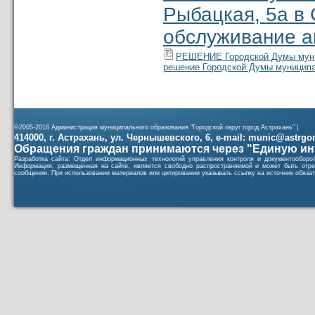
Рыбацкая, 5а в 
обслуживание а
РЕШЕНИЕ Городской Думы муниц
решение Городской Думы муниципа
©2005-2016 Администрация муниципального образования "Городской округ город Астрахань" |
414000, г. Астрахань, ул. Чернышевского, 6, e-mail: munic@astrgorod
Обращения граждан принимаются через "Единую ин
Разработка сайта: Отдел информационных технологий управления контроля и документообор
Информация, размещенная на сайте, является свободно распространяемой и может быть отре
сообщения. При использовании материалов или цитировании указывать ссылку на источник обязат