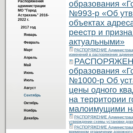
образования «Г
Распоряжения 
администрации 
МО "Город 
№993-р «Об утв
Астрахань" 2016-
2022 г.
объектах адрес
2017 год
реестр и призн
Январь
актуальными»
Февраль
РАСПОРЯЖЕНИЕ Администрации м
Март
изменений в распоряжение админис
Апрель
РАСПОРЯЖЕНИ
Май
образования «Г
Июнь
№1000-р Об уст
Июль
цены одного кв
Август
Сентябрь
на территории г
Октябрь
малоимущими на
Ноябрь
РАСПОРЯЖЕНИЕ Администрации м
Декабрь
утверждении схемы установки доро
РАСПОРЯЖЕНИЕ Администрации м
временном ограничении дорожного