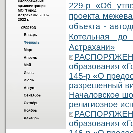
Распоряжения 
229-р «Об утв
администрации 
МО "Город 
проекта межева
Астрахань" 2016-
2022 г.
объекта - автод
2022 год
Котельная до
Январь
Февраль
Астрахани»
Март
РАСПОРЯЖЕНИ
Апрель
образования «Г
Май
Июнь
145-р «О предо
Июль
разрешенный ви
Август
Началовское шос
Сентябрь
религиозное ис
Октябрь
Ноябрь
РАСПОРЯЖЕНИ
Декабрь
образования «Г
146-р «О предо