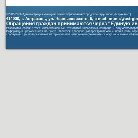
©2005-2016 Администрация муниципального образования "Городской округ город Астрахань" |
414000, г. Астрахань, ул. Чернышевского, 6, e-mail: munic@astrgorod
Обращения граждан принимаются через "Единую ин
Разработка сайта: Отдел информационных технологий управления контроля и документообор
Информация, размещенная на сайте, является свободно распространяемой и может быть отре
сообщения. При использовании материалов или цитировании указывать ссылку на источник обязат