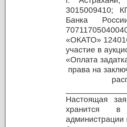
г. Астрахан
3015009410; К
Банка Рос
707117050400
«ОКАТО» 1240100
участие в аукц
«Опла­та задатк
права на заклю
распол
_____________
Настоящая зая
хранится в
администрации 