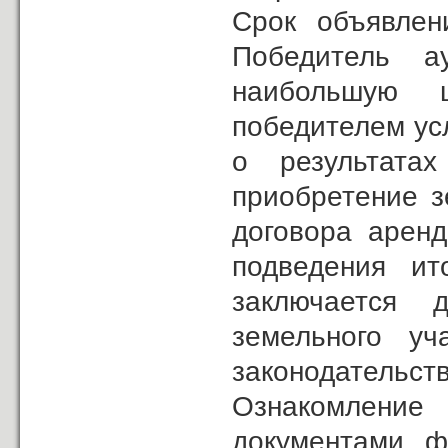
Cрок объявлен
Победитель ау
наибольшую 
победителем ус
о результата
приобретение з
договора арен
подведения ит
заключается д
земельного уч
законодательст
Ознакомление
документами, ф