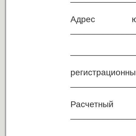
Адрес 
_____________
_____________
регист
_____________
Расчетный 
_____________