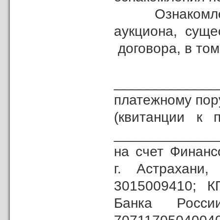
Ознакомлен с 
аукциона, суще
договора, в том
Зада
_____________
платежному по
(квитанции к 
______________
на счет Финанс
г. Астрахан
3015009410; К
Банка Рос