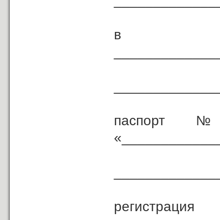
_____________
в лиц
_____________
(дол
_____________
паспорт № _
«____________
_____________
( ке
регистрац