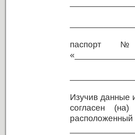
_____________
_____________
паспорт № _
«____________
_____________
(кем
Изучив данные 
согласен (н
расположенный 
_____________