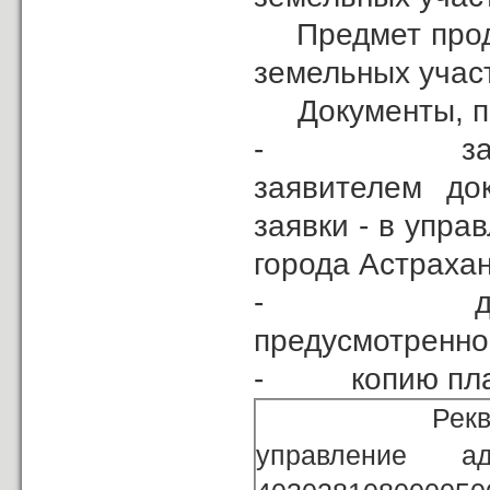
Предмет прода
земельных учас
Документы, пре
- заявка на
заявителем до
заявки - в упр
города Астрахани
- договор о
предусмотренно
- копию плате
Реквизиты сче
управление 