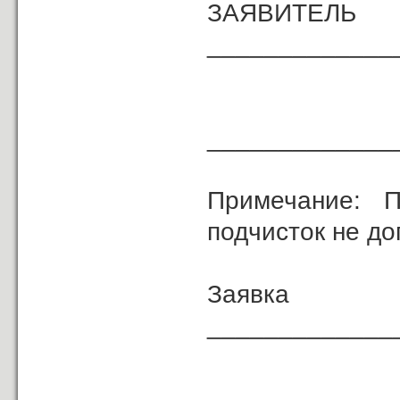
ЗА
_____________
«
______________
Примечание: П
подчисток не до
Зая
_____________
(должность