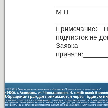
_____________
М.
______________
Примечание: П
подчисток не до
Заявка
принята:_____
(должность
©2005-2016 Администрация муниципального образования "Городской округ город Астрахань" |
414000, г. Астрахань, ул. Чернышевского, 6, e-mail: munic@astrgorod
Обращения граждан принимаются через "Единую ин
Разработка сайта: Отдел информационных технологий управления контроля и документообор
Информация, размещенная на сайте, является свободно распространяемой и может быть отре
сообщения. При использовании материалов или цитировании указывать ссылку на источник обязат