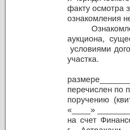
факту осмотра з
ознакомления н
Ознакомлен с 
аукциона, сущ
условиями дого
участка.
За
размере______
перечислен по 
поручению (кв
«____» _______
на счет Финанс