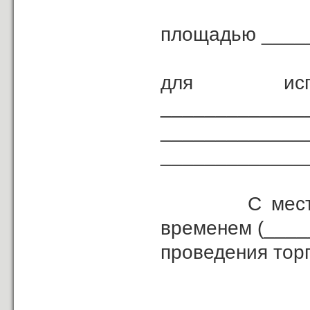
площадью ____
для и
_____________
___________________________
_____________
С местом, д
временем (____
проведения тор