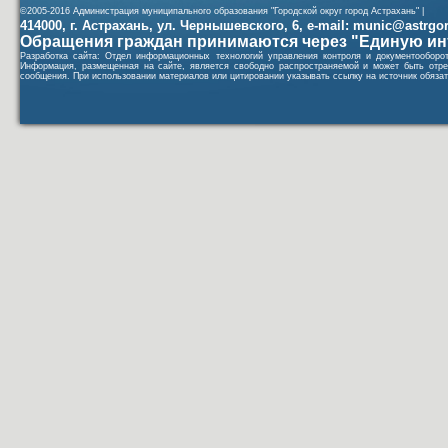
©2005-2016 Администрация муниципального образования "Городской округ город Астрахань" |
414000, г. Астрахань, ул. Чернышевского, 6, e-mail: munic@astrgorod
Обращения граждан принимаются через "Единую ин
Разработка сайта: Отдел информационных технологий управления контроля и документообор
Информация, размещенная на сайте, является свободно распространяемой и может быть отре
сообщения. При использовании материалов или цитировании указывать ссылку на источник обязат