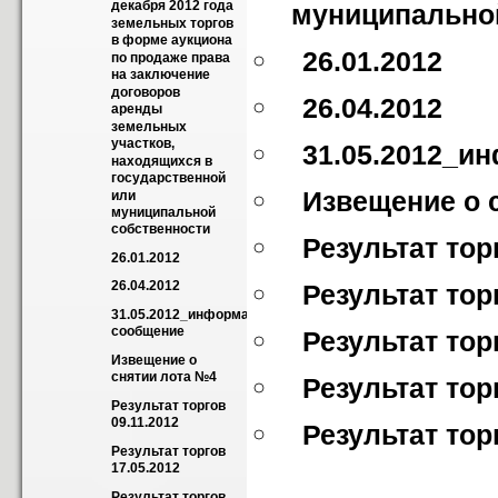
декабря 2012 года 
муниципально
земельных торгов 
в форме аукциона  
26.01.2012
по продаже права 
на заключение 
договоров 
26.04.2012
аренды 
земельных 
участков, 
31.05.2012_и
находящихся в 
государственной 
Извещение о 
или 
муниципальной 
собственности
Результат тор
26.01.2012
26.04.2012
Результат тор
31.05.2012_информационное 
сообщение
Результат тор
Извещение о 
снятии лота №4
Результат тор
Результат торгов 
09.11.2012
Результат тор
Результат торгов 
17.05.2012
Результат торгов 