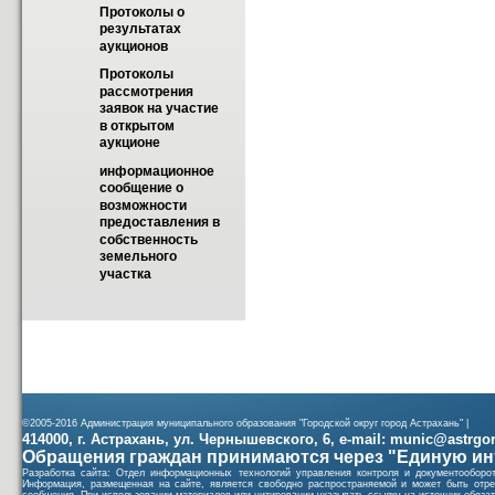
Протоколы о 
результатах 
аукционов
Протоколы 
рассмотрения 
заявок на участие 
в открытом 
аукционе
информационное 
сообщение о 
возможности 
предоставления в 
собственность 
земельного 
участка
©2005-2016 Администрация муниципального образования "Городской округ город Астрахань" |
414000, г. Астрахань, ул. Чернышевского, 6, e-mail: munic@astrgorod
Обращения граждан принимаются через "Единую ин
Разработка сайта: Отдел информационных технологий управления контроля и документообор
Информация, размещенная на сайте, является свободно распространяемой и может быть отре