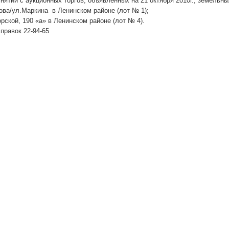
нятии с аукционных торгов, объявленных на 21 октября 2010г., земельны
кова/ул.Маркина в Ленинском районе (лот № 1);
орской, 190 «а» в Ленинском районе (лот № 4).
правок 22-94-65