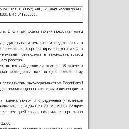
л/с 02018130052) РКЦ ГУ Банка России по АО,
1180, БИК 041203001,
ть. В случае подачи заявки представителем
учредительных документов и свидетельства о
полномоченного органа юридического лица о
ументами претендента и законодательством
ного реестра.
и, на которой делается отметка об отказе в
ления претенденту или его уполномоченному
ые гражданским законодательством Российской
о дня принятия данного решения и возвращает в
ла приема заявок и определения участников
шкина, 11; 14 декабря 2010г., 15.00). Возврат
ение трех дней со дня оформления протокола
 12.00.