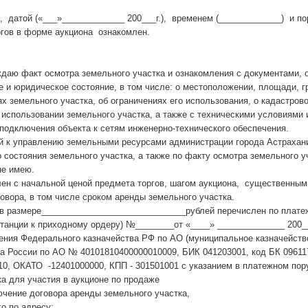
ой («___»_____________ 200___г.), временем (_____________) и п
ргов в форме аукциона ознакомлен.
факт осмотра земельного участка и ознакомления с документами,
 и юридическое состояние, в том числе: о местоположении, площади, г
х земельного участка, об ограничениях его использования, о кадастров
использовании земельного участка, а также с техническими условиями 
подключения объекта к сетям инженерно-технического обеспечения.
правлению земельными ресурсами администрации города Астрахани 
 состояния земельного участка, а также по факту осмотра земельного у
не имею.
 начальной ценой предмета торгов, шагом аукциона, существенным
вора, в том числе сроком аренды земельного участка.
змере______________________________рублей перечислен по плате
танции к приходному ордеру) №________от «____» ______________ 200__
ения Федерального казначейства РФ по АО (муниципальное казначейство
а России по АО № 40101810400000010009, БИК 041203001, код БК 09611
0, ОКАТО -12401000000, КПП - 301501001 с указанием в платежном пор
ка для участия в аукционе по продаже
ючение договора аренды земельного участка,
о по адресу: __________________________________________________