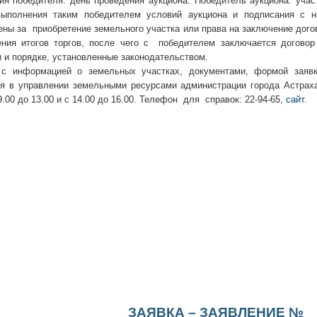
ия победителя: день проведения аукциона. Победитель аукциона: учас
ыполнения таким победителем условий аукциона и подписания с ни
ны за приобретение земельного участка или права на заключение дого
ия итогов торгов, после чего с победителем заключается договор 
и и порядке, установленные законодательством.
с информацией о земельных участках, документами, формой заявки
я в управлении земельными ресурсами администрации города Астраха
9.00 до 13.00 и с 14.00 до 16.00. Телефон для справок: 22-94-65,
сайт
.
ЗАЯВКА – ЗАЯВЛЕНИЕ №_