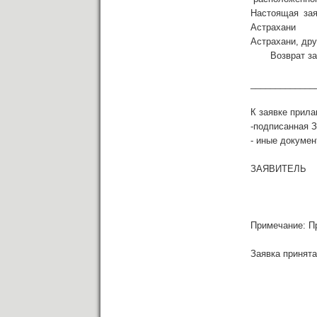
Настоящая зая
Астрахани
Астрахани, дру
Возврат задат
(ре
_____________
К заявке прила
-подписанная З
- иные докумен
ЗАЯВИТЕЛЬ
«____»
Примечание: Пр
Заявка принят
(должност