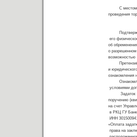
С местом, дат
проведения то
Подтверждаю 
его физическое
об обременения
о разрешенном 
возможностью 
Претензий к у
и юридического
ознакомления 
Ознакомлен с
условиями дого
Задаток в ра
поручению (кви
на счет Управл
в РКЦ ГУ Банк
ИНН 301500941
«Опла­та задат
права на закл
расположенног