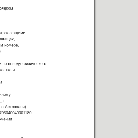
орядком
 отражающими
раницах,
ом номере,
и
по поводу физического
частка и
и
жному
 г.
 г.Астрахани)
705040040001180,
учении
____________».