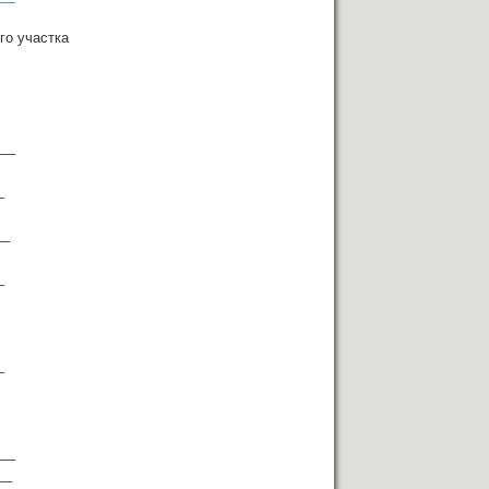
го участка
___
_
__
__
_
__
___