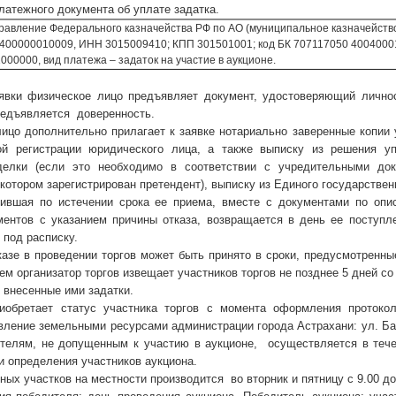
ежного документа об уплате задатка.
ние Федерального казначейства РФ по АО (муниципальное казначейство- 
400000010009, ИНН 3015009410; КПП 301501001; код БК 707117050 4004000
00000, вид платежа – задаток на участие в аукционе.
явки физическое лицо предъявляет документ, удостоверяющий личнос
редъявляется доверенность.
ицо дополнительно прилагает к заявке нотариально заверенные копии 
ой регистрации юридического лица, а также выписку из решения у
делки (если это необходимо в соответствии с учредительными док
 котором зарегистрирован претендент), выписку из Единого государствен
пившая по истечении срока ее приема, вместе с документами по опис
ментов с указанием причины отказа, возвращается в день ее поступ
 под расписку.
казе в проведении торгов может быть принято в сроки, предусмотренн
ем организатор торгов извещает участников торгов не позднее 5 дней с
 внесенные ими задатки.
иобретает статус участника торгов с момента оформления протоко
вление земельными ресурсами администрации города Астрахани: ул. Бабу
ителям, не допущенным к участию в аукционе, осуществляется в теч
и определения участников аукциона.
ых участков на местности производится во вторник и пятницу с 9.00 до