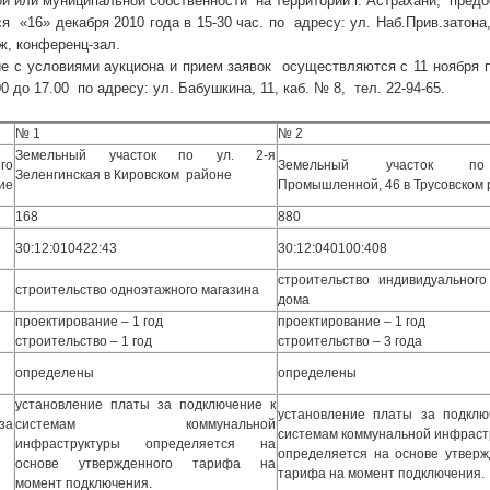
ой или муниципальной собственности на территории г. Астрахани, пред
я «16» декабря 2010 года в 15-30 час. по адресу: ул. Наб.Прив.затона
аж, конференц-зал.
с условиями аукциона и прием заявок осуществляются с 11 ноября по 
0 до 17.00 по адресу: ул. Бабушкина, 11, каб. № 8, тел. 22-94-65.
№ 1
№ 2
Земельный участок по ул. 2-я
го
Земельный участок п
Зеленгинская в Кировском районе
ие
Промышленной, 46 в Трусовском
168
880
30:12:010422:43
30:12:040100:408
строительство индивидуального
строительство одноэтажного магазина
дома
проектирование – 1 год
проектирование – 1 год
строительство – 1 год
строительство – 3 года
определены
определены
установление платы за подключение к
установление платы за подклю
а
системам коммунальной
системам коммунальной инфраст
инфраструктуры определяется на
определяется на основе утверж
основе утвержденного тарифа на
тарифа на момент подключения.
момент подключения.