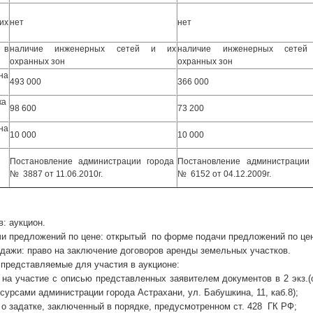
их
нет
нет
 в
наличие инженерных сетей и их
наличие инженерных сете
охранных зон
охранных зон
на
493 000
366 000
ка
98 600
73 200
на
10 000
10 000
Постановление администрации города
Постановление администрации
№ 3887 от 11.06.2010г.
№ 6152 от 04.12.2009г.
 аукцион.
предложений по цене: открытый по форме подачи предложений по цен
жи: право на заключение договоров аренды земельных участков.
едставляемые для участия в аукционе:
частие с описью представленных заявителем документов в 2 экз.(оз
урсами администрации города Астрахани, ул. Бабушкина, 11, каб.8);
адатке, заключенный в порядке, предусмотренном ст. 428 ГК РФ;