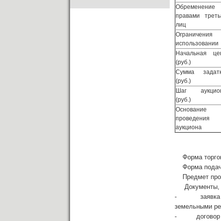
Обременение
правами треть
лиц
Ограничения
использовании
Начальная це
(руб.)
Сумма задат
(руб.)
Шаг аукцио
(руб.)
Основание
проведения
аукциона
Форма торгов:
Форма подачи 
Предмет прода
Документы, пр
- заявка на у
земельными рес
- договор о з