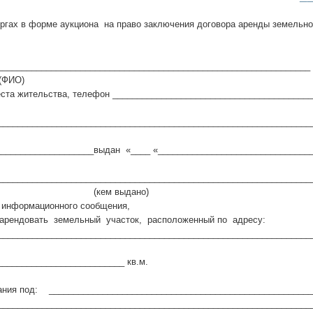
оргах в форме аукциона на право заключения договора аренды земельно
______________________________________________________________
О)
еста жительства, телефон ________________________________________
________________________________________________________________
___________________выдан «____ «_______________________________
_______________________________________________________________
м выдано)
 информационного сообщения,
 арендовать земельный участок, расположенный по адресу:
________________________________________________________________
_________________________ кв.м.
ания под: ______________________________________________________
__________­­­­­­­­­­­­­­­­­­­­­­­­­­­­­­________________________________________________