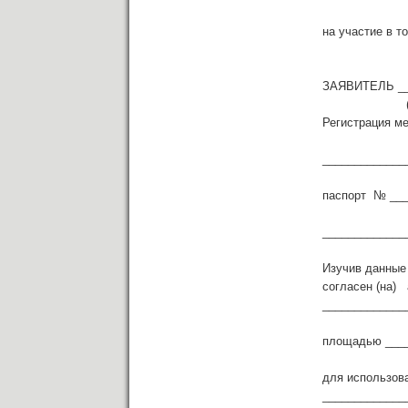
на участие в т
ЗАЯВИТЕЛЬ ___
(ФИ
Регистрация м
_____________
паспорт № ___
_____________
(ке
Изучив данные
согласен (на)
_____________
площадью ____
для использов
__________________