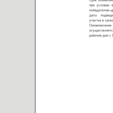
Cрок объявлен
при условии в
победителем це
даты подведен
участка в срок
Ознакомление 
осуществляетс
рабочие дни с 