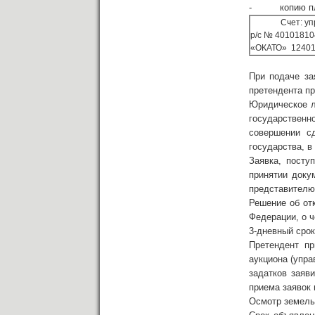
- копию плат
Счет: управле
р/с № 40101810
«ОКАТО» 124010
При подаче за
претендента п
Юридическое л
государственн
совершении с
государства, в
Заявка, посту
принятии доку
представителю
Решение об от
Федерации, о ч
3-дневный срок
Претендент пр
аукциона (упра
задатков заяв
приема заявок 
Осмотр земельн