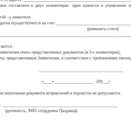
вка составлена в двух экземплярах: один хранится в управлении 
гой - у заявителя.
ка осуществляется на счет ____________________________________
квизиты счета)
________________________________________________________________
гаются:
аявителем опись представляемых документов (в 2-х экземплярах);
ты, представляемые Заявителем, в соответствии с требованиями законо
 _________________________________________
 ___________________ 200___г.
и заполнении документа исправлений и подчисток не допускается.
а: ________________________________________________________
ь, ФИО сотрудника Продавца)