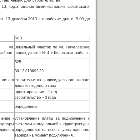
оставляемых для строительства.
, 13, кор.2, здание администрации Советского
13 декабря 2010 г. в рабочие дни с 9.00 до
№ 3
о ул.
Земельный участок по ул. Началовское
 районе
шоссе, участок № 4, в Кировском районе
825
30:12:010692:39
 жилого
строительство индивидуального жилого
дома коттеджного типа
проектирование – 1 год
строительство – 3 года
определены
чение к
установление платы за подключение к
руктуры
системам коммунальной инфраструктуры
денного
определяется на основе утвержденного
тарифа на момент подключения.