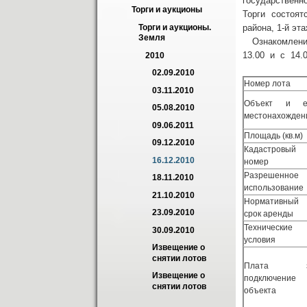
государственн
Торги и аукционы
Торги состоятс
района, 1-й эт
Торги и аукционы. 
Земля
Ознакомление 
13.00 и с 14.0
2010
02.09.2010
Номер лота
03.11.2010
Объект и е
05.08.2010
местонахожден
09.06.2011
Площадь (кв.м)
09.12.2010
Кадастровый
16.12.2010
номер
Разрешенное
18.11.2010
использование
21.10.2010
Нормативный
23.09.2010
срок аренды
Технические
30.09.2010
условия
Извещение о 
снятии лотов
Плата з
Извещение о 
подключение
снятии лотов
объекта