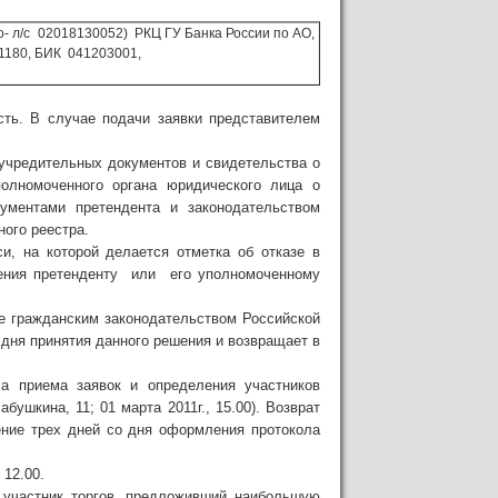
о- л/с 02018130052) РКЦ ГУ Банка России по АО,
1180, БИК 041203001,
ть. В случае подачи заявки представителем
учредительных документов и свидетельства о
полномоченного органа юридического лица о
ументами претендента и законодательством
ного реестра.
и, на которой делается отметка об отказе в
ления претенденту или его уполномоченному
ые гражданским законодательством Российской
о дня принятия данного решения и возвращает в
ла приема заявок и определения участников
ушкина, 11; 01 марта 2011г., 15.00). Возврат
ение трех дней со дня оформления протокола
 12.00.
участник торгов, предложивший наибольшую