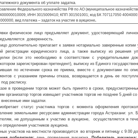
ежного документа об уплате задатка.
правление Федерального казначейства РФ по АО (муниципальное казначейств
400000010009, ИНН 3015009410; КПП 301501001; код БК 707117050 4004000
00000, вид платежа – задаток на участие в аукционе
.
явки физическое лицо предъявляет документ, удостоверяющий личнос
редъявляется доверенность.
ицо дополнительно прилагает к заявке нотариально заверенные копии 
ой регистрации юридического лица, а также выписку из решения у
делки (если это необходимо в соответствии с учредительными док
 котором зарегистрирован претендент), выписку из Единого государствен
пившая по истечении срока ее приема, вместе с документами по опис
ментов с указанием причины отказа, возвращается в день ее поступ
 под расписку.
казе в проведении торгов может быть принято в сроки, предусмотренн
ем организатор торгов извещает участников торгов не позднее 5 дней с
 внесенные ими задатки.
иобретает статус участника торгов с момента оформления протоко
вление земельными ресурсами администрации города Астрахани: ул. Баб
ителям, не допущенным к участию в аукционе, осуществляется в теч
и определения участников аукциона.
ых участков на местности производится во вторник и пятницу с 9.00 до
ения победителя:
день проведения аукциона.
Победитель аукциона: