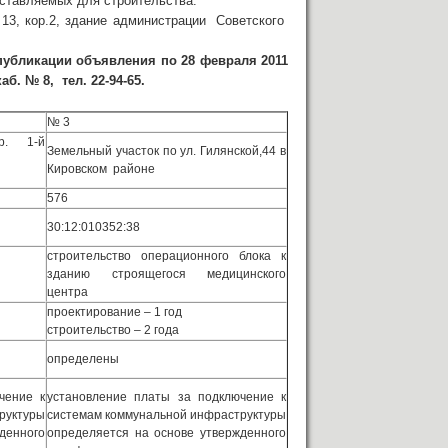
оставляемых для строительства.
, 13, кор.2, здание администрации Советского
убликации объявления по 28 февраля 2011
аб. № 8, тел. 22-94-65.
№ 3
р. 1-й
Земельный участок по ул. Гилянской,44 в
Кировском районе
576
30:12:010352:38
строительство операционного блока к
зданию строящегося медицинского
центра
проектирование – 1 год
строительство – 2 года
определены
чение к
установление платы за подключение к
руктуры
системам коммунальной инфраструктуры
денного
определяется на основе утвержденного