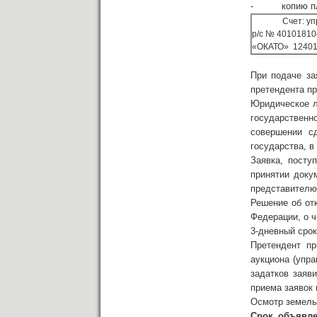
- копию плат
Счет: у
р/с № 40101810
«ОКАТО» 124010
При подаче за
претендента п
Юридическое л
государственн
совершении с
государства, в
Заявка, посту
принятии доку
представителю
Решение об от
Федерации, о ч
3-дневный срок
Претендент пр
аукциона (упра
задатков заяв
приема заявок 
Осмотр земельн
C
рок объявл