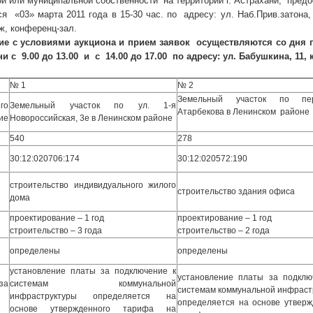
ой или муниципальной собственности на территории г. Астрахани, пред
я «03» марта 2011 года в 15-30 час. по адресу: ул. Наб.Прив.затона
аж, конференц-зал.
 с условиями аукциона и прием заявок осуществляются со дня п
ни с 9.00 до 13.00 и с 14.00 до 17.00 по адресу: ул. Бабушкина, 11, к
№ 1
№ 2
Земельный участок по пе
го
Земельный участок по ул. 1-я
Атарбекова в Ленинском районе
ие
Новороссийская, 3е в Ленинском районе
540
278
30:12:020706:174
30:12:020572:190
строительство индивидуального жилого
строительство здания офиса
дома
проектирование – 1 год
проектирование – 1 год
строительство – 3 года
строительство – 2 года
определены
определены
установление платы за подключение к
установление платы за подклю
а
системам коммунальной
системам коммунальной инфраст
инфраструктуры определяется на
определяется на основе утверж
основе утвержденного тарифа на