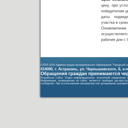
цену, при усл
победителем це
даты подведен
участка в срок
Ознакомление 
осуществляетс
рабочие дни с 
©2005-2016 Администрация муниципального образования "Городской ок
414000, г. Астрахань, ул. Чернышевского, 6, e-ma
Обращения граждан принимаются чер
Разработка сайта: Отдел информационных технологий управления 
Информация, размещенная на сайте, является свободно распростра
сообщения. При использовании материалов или цитировании указывать