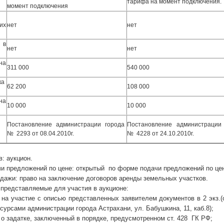
тарифа на момент подключения.
момент подключения
их
нет
нет
 в
нет
нет
на
311 000
540 000
ка
62 200
108 000
на
10 000
10 000
Постановление администрации города
Постановление администрации
№ 2293 от 08.04.2010г.
№ 4228 от 24.10.2010г.
: аукцион.
предложений по цене: открытый по форме подачи предложений по цен
жи: право на заключение договоров аренды земельных участков.
едставляемые для участия в аукционе:
частие с описью представленных заявителем документов в 2 экз.(оз
урсами администрации города Астрахани, ул. Бабушкина, 11, каб.8);
адатке, заключенный в порядке, предусмотренном ст. 428 ГК РФ;