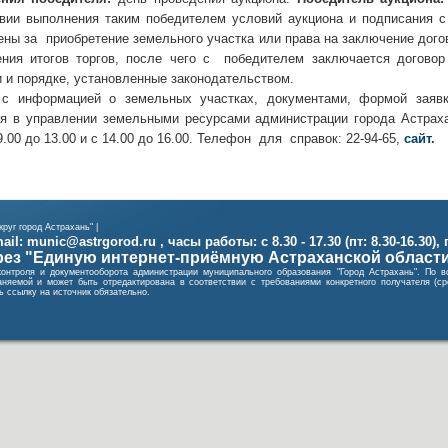
овии выполнения таким победителем условий аукциона и подписания с 
ны за приобретение земельного участка или права на заключение дого
ия итогов торгов, после чего с победителем заключается договор 
и и порядке, установленные законодательством.
с информацией о земельных участках, документами, формой заявки
я в управлении земельными ресурсами администрации города Астраха
9.00 до 13.00 и с 14.00 до 16.00. Телефон для справок: 22-94-65,
сайт
.
руг город Астрахань" |
il: munic@astrgorod.ru , часы работы: с 8.30 - 17.30 (пт: 8.30-16.30),
ез "Единую интернет-приёмную Астраханской област
контроля и документооборота администрации муниципального образования "Город Астрахань". П
няемой и может быть отредактирована в соответствии с требованиями конкретного получателя (
 ссылку на источник обязательно.