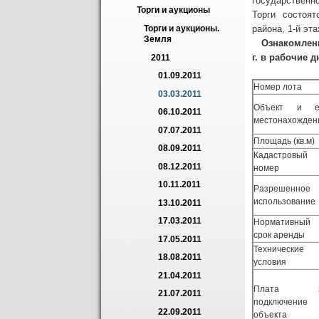
государственн
Торги и аукционы
Торги состоятс
района, 1-й эт
Торги и аукционы. 
Земля
Ознакомление
г. в рабочие д
2011
01.09.2011
Номер лота
03.03.2011
Объект и е
06.10.2011
местонахожден
07.07.2011
Площадь (кв.м)
08.09.2011
Кадастровый
08.12.2011
номер
10.11.2011
Разрешенное
использование
13.10.2011
17.03.2011
Нормативный
срок аренды
17.05.2011
Технические
18.08.2011
условия
21.04.2011
Плата з
21.07.2011
подключение
22.09.2011
объекта