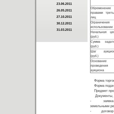
23.06.2011
Обременение
26.05.2011
правами треть
27.10.2011
лиц
Ограничения
30.12.2011
использовании
31.03.2011
Начальная це
(руб.)
Сумма задат
(руб.)
Шаг аукцио
(руб.)
Основание
проведения
аукциона
Форма торгов
Форма подачи 
Предмет прода
Документы, пр
- заявка на у
земельными рес
- договор о з