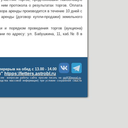
ним протокола о результатах торгов. Оплата
вора аренды производится в течение 10 дней с
аренды (договор купли-продажи) земельного
 и порядком проведения торгов (аукциона)
ни по адресу: ул. Бабушкина, 11, каб.№ 8 в
 перерыв на обед с 13.00 - 14.00
и"
htpps://letters.astrobl.ru
о всем вопросам работы сайта просим писать на
op@30gorod.ru
.
средства массовой информации) при условии сохранения смысла