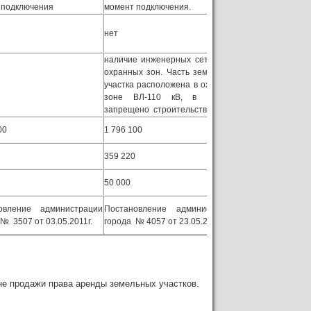
 подключения
момент подключения.
нет
наличие инженерных сетей и их
охранных зон. Часть земельного
участка расположена в охранной
зоне ВЛ-110 кВ, в которой
запрещено строительство.
00
1 796 100
359 220
50 000
овление администрации
Постановление администрации
№ 3507 от 03.05.2011г.
города № 4057 от 23.05.2011г.
е продажи права аренды земельных участков.