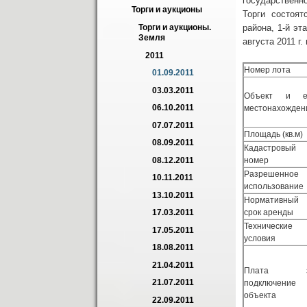
государственн
Торги и аукционы
Торги состоятс
района, 1-й э
Торги и аукционы. 
Земля
августа 2011 г
2011
Номер лота
01.09.2011
03.03.2011
Объект и е
06.10.2011
местонахожден
07.07.2011
Площадь (кв.м)
08.09.2011
Кадастровый
номер
08.12.2011
Разрешенное
10.11.2011
использование
13.10.2011
Нормативный
срок аренды
17.03.2011
Технические
17.05.2011
условия
18.08.2011
21.04.2011
Плата з
21.07.2011
подключение
объекта
22.09.2011