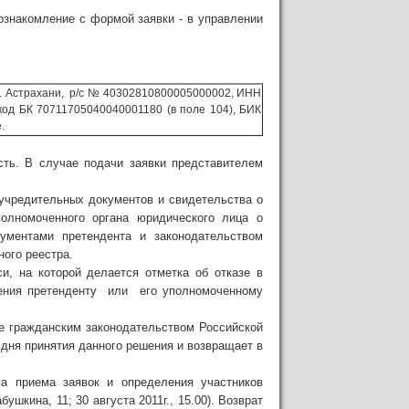
накомление с формой заявки - в управлении
 Астрахани, р/с № 40302810800005000002, ИНН
код БК 70711705040040001180 (в поле 104), БИК
.
ть. В случае подачи заявки представителем
учредительных документов и свидетельства о
полномоченного органа юридического лица о
ументами претендента и законодательством
ного реестра.
и, на которой делается отметка об отказе в
ления претенденту или его уполномоченному
ые гражданским законодательством Российской
о дня принятия данного решения и возвращает в
ла приема заявок и определения участников
шкина, 11; 30 августа 2011г., 15.00). Возврат