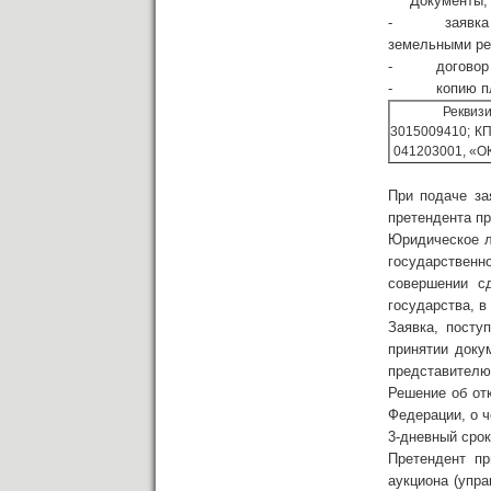
Документы, пр
- заявка на у
земельными рес
- договор о з
- копию плат
Реквизиты сче
3015009410; КП
041203001, «ОКА
При подаче за
претендента п
Юридическое л
государственн
совершении с
государства, в
Заявка, посту
принятии доку
представителю
Решение об от
Федерации, о ч
3-дневный срок
Претендент пр
аукциона (упра