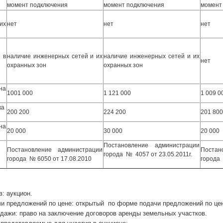
момент подключения
момент подключения
момент
их
нет
нет
нет
 в
наличие инженерных сетей и их
наличие инженерных сетей и их
нет
охранных зон
охранных зон
на
1001 000
1 121 000
1 009 0
ка
200 200
224 200
201 800
на
20 000
30 000
20 000
Постановление администрации
Постановление администрации
Постан
города № 4057 от 23.05.2011г.
города № 6050 от 17.08.2010
города 
 аукцион.
предложений по цене: открытый по форме подачи предложений по цен
жи: право на заключение договоров аренды земельных участков.