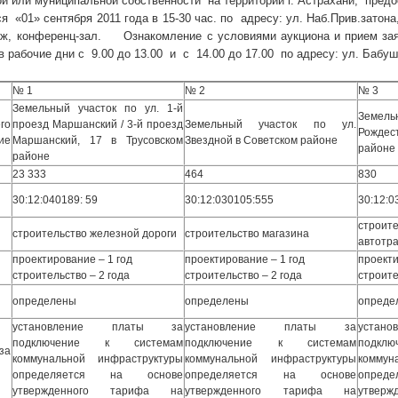
ой или муниципальной собственности на территории г. Астрахани, пред
я «01» сентября 2011 года в 15-30 час. по адресу: ул. Наб.Прив.затон
таж, конференц-зал. Ознакомление с условиями аукциона и прием зая
. в рабочие дни с 9.00 до 13.00 и с 14.00 до 17.00 по адресу: ул. Бабушк
№ 1
№ 2
№ 3
Земельный участок по ул. 1-й
Земел
го
проезд Маршанский / 3-й проезд
Земельный участок по ул.
Рождес
ие
Маршанский, 17 в Трусовском
Звездной в Советском районе
районе
районе
23 333
464
830
30:12:040189: 59
30:12:030105:555
30:12:0
стро
строительство железной дороги
строительство магазина
автотр
проектирование – 1 год
проектирование – 1 год
проекти
строительство – 2 года
строительство – 2 года
строите
определены
определены
опреде
установление платы за
установление платы за
уста
подключение к системам
подключение к системам
подкл
а
коммунальной инфраструктуры
коммунальной инфраструктуры
коммун
определяется на основе
определяется на основе
опред
утвержденного тарифа на
утвержденного тарифа на
утвер