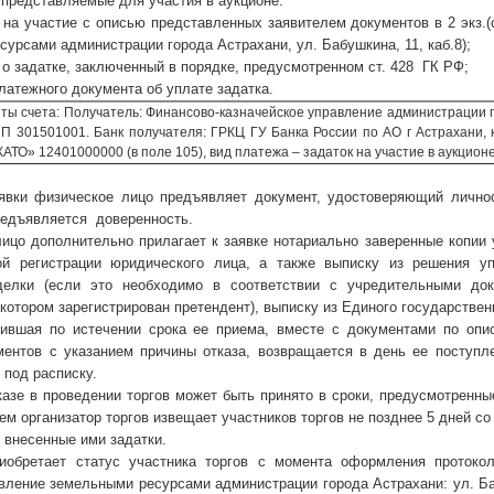
едставляемые для участия в аукционе:
частие с описью представленных заявителем документов в 2 экз.(оз
урсами администрации города Астрахани, ул. Бабушкина, 11, каб.8);
адатке, заключенный в порядке, предусмотренном ст. 428 ГК РФ;
ежного документа об уплате задатка.
та: Получатель: Финансово-казначейское управление администрации г.
П 301501001. Банк получателя: ГРКЦ ГУ Банка России по АО г Астрахани, 
ТО» 12401000000 (в поле 105), вид платежа – задаток на участие в аукционе
явки физическое лицо предъявляет документ, удостоверяющий личнос
редъявляется доверенность.
ицо дополнительно прилагает к заявке нотариально заверенные копии 
ой регистрации юридического лица, а также выписку из решения у
делки (если это необходимо в соответствии с учредительными док
 котором зарегистрирован претендент), выписку из Единого государствен
пившая по истечении срока ее приема, вместе с документами по опис
ментов с указанием причины отказа, возвращается в день ее поступ
 под расписку.
казе в проведении торгов может быть принято в сроки, предусмотренн
ем организатор торгов извещает участников торгов не позднее 5 дней с
 внесенные ими задатки.
иобретает статус участника торгов с момента оформления протоко
вление земельными ресурсами администрации города Астрахани: ул. Бабу