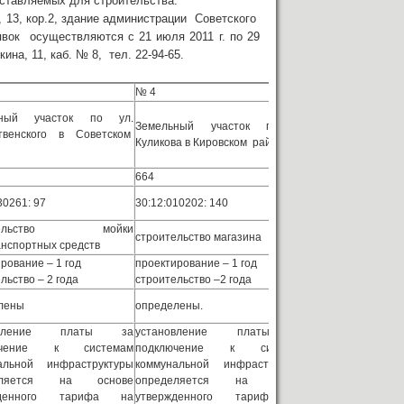
оставляемых для строительства.
а, 13, кор.2, здание администрации Советского
вок осуществляются с 21 июля 2011 г. по 29
ина, 11, каб. № 8, тел. 22-94-65.
№ 4
ьный участок по ул.
Земельный участок по ул.
твенского в Советском
Куликова в Кировском районе
664
30261: 97
30:12:010202: 140
ительство мойки
строительство магазина
анспортных средств
рование – 1 год
проектирование – 1 год
льство – 2 года
строительство –2 года
лены
определены.
новление платы за
установление платы за
ючение к системам
подключение к системам
альной инфраструктуры
коммунальной инфраструктуры
еляется на основе
определяется на основе
жденного тарифа на
утвержденного тарифа на