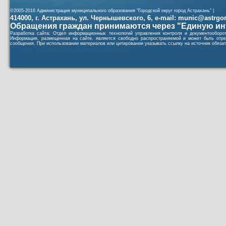
©2005-2016 Администрация муниципального образования "Городской округ город Астрахань" |
414000, г. Астрахань, ул. Чернышевского, 6, e-mail: munic@astrgorod
Обращения граждан принимаются через "Единую ин
Разработка сайта: Отдел информационных технологий управления контроля и документообор
Информация, размещенная на сайте, является свободно распространяемой и может быть отре
сообщения. При использовании материалов или цитировании указывать ссылку на источник обязат