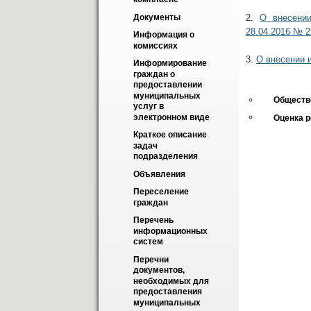
2.
О внесении
Документы
28.04.2016 № 2
Информация о 
комиссиях
3.
О внесении 
Информирование 
граждан о 
предоставлении 
муниципальных 
Обществ
услуг в 
электронном виде
Оценка 
Краткое описание 
задач 
подразделения
Объявления
Переселение 
граждан
Перечень 
информационных 
систем
Перечни 
документов, 
необходимых для 
предоставления 
муниципальных 