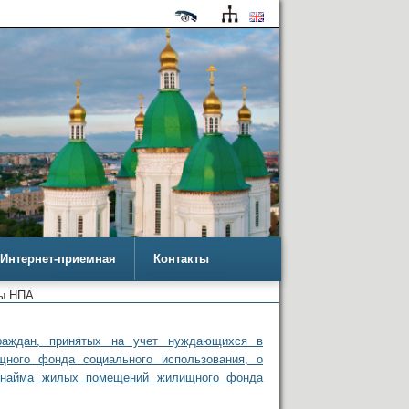
Интернет-приемная
Контакты
ы НПА
раждан, принятых на учет нуждающихся в
ного фонда социального использования, о
м найма жилых помещений жилищного фонда