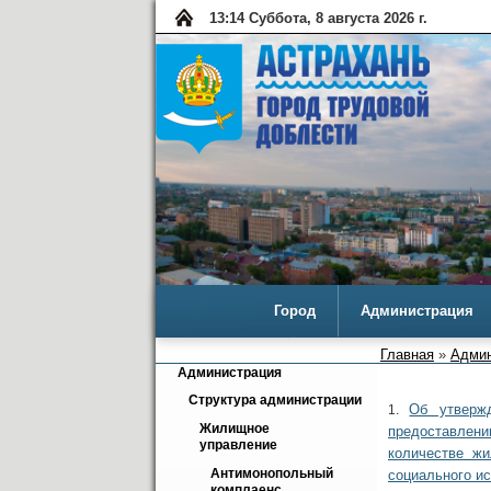
13:14 Суббота, 8 августа 2026 г.
Город
Администрация
Главная
»
Админ
Администрация
Структура администрации
Об утверж
1.
Жилищное 
предоставлен
управление
количестве ж
Антимонопольный 
социального и
комплаенс