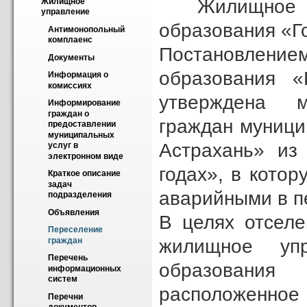
Жилищное упр
Жилищное 
управление
образования «Го
Антимонопольный 
комплаенс
Постановлен
Документы
образования 
Информация о 
комиссиях
утверждена м
Информирование 
граждан о 
граждан муници
предоставлении 
муниципальных 
Астрахань» из
услуг в 
электронном виде
годах», в кото
Краткое описание 
задач 
аварийными в пе
подразделения
Объявления
В целях отселе
Переселение 
жилищное упр
граждан
Перечень 
образования
информационных 
систем
расположенное п
Перечни 