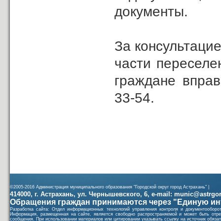
документы.
За консультаци
части переселе
граждане вправе
33-54.
©2005-2016 Администрация муниципального образования "Городской округ город Астрахань" |
414000, г. Астрахань, ул. Чернышевского, 6, e-mail: munic@astrgorod
Обращения граждан принимаются через "Единую ин
Разработка сайта: Отдел информационных технологий управления контроля и документообор
Информация, размещенная на сайте, является свободно распространяемой и может быть отре
сообщения. При использовании материалов или цитировании указывать ссылку на источник обязат