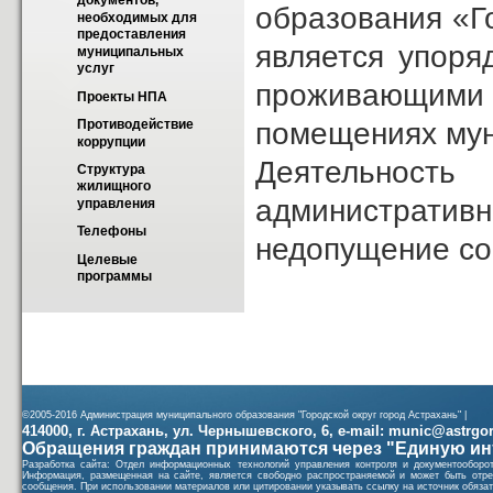
документов, 
образования «Г
необходимых для 
предоставления 
является упоря
муниципальных 
услуг
проживающими 
Проекты НПА
помещениях мун
Противодействие 
коррупции
Деятельност
Структура 
жилищного 
административ
управления
Телефоны
недопущение со
Целевые 
программы
©2005-2016 Администрация муниципального образования "Городской округ город Астрахань" |
414000, г. Астрахань, ул. Чернышевского, 6, e-mail: munic@astrgorod
Обращения граждан принимаются через "Единую ин
Разработка сайта: Отдел информационных технологий управления контроля и документообор
Информация, размещенная на сайте, является свободно распространяемой и может быть отре
сообщения. При использовании материалов или цитировании указывать ссылку на источник обязат