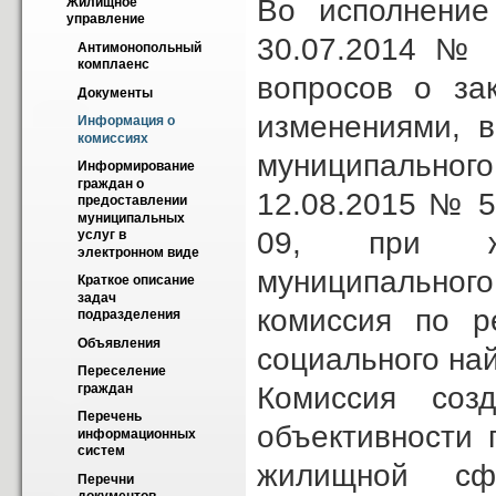
Во исполне­ни
Жилищное 
управление
30.07.2014 № 
Антимонопольный 
комплаенс
вопросов о зак
Документы
изменениями, 
Информация о 
комиссиях
муниципально
Информирование 
граждан о 
12.08.2015 № 5
предоставлении 
муниципальных 
09, при жи
услуг в 
электронном виде
муниципальног
Краткое описание 
задач 
комиссия по р
подразделения
Объявления
социального на
Переселение 
Комиссия соз
граждан
Перечень 
объективности 
информационных 
систем
жилищной сф
Перечни 