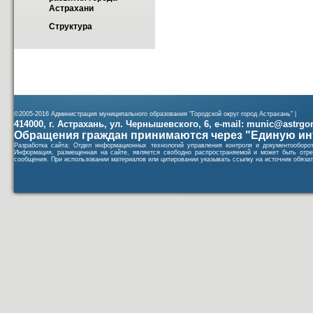
Астрахани
Структура
©2005-2016 Администрация муниципального образования "Городской округ город Астрахань" |
414000, г. Астрахань, ул. Чернышевского, 6, e-mail: munic@astrgorod
Обращения граждан принимаются через "Единую ин
Разработка сайта: Отдел информационных технологий управления контроля и документообор
Информация, размещенная на сайте, является свободно распространяемой и может быть отре
сообщения. При использовании материалов или цитировании указывать ссылку на источник обязат