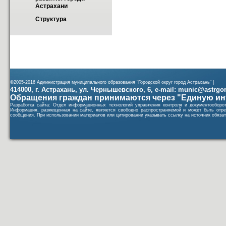
Астрахани
Структура
©2005-2016 Администрация муниципального образования "Городской округ город Астрахань" |
414000, г. Астрахань, ул. Чернышевского, 6, e-mail: munic@astrgorod
Обращения граждан принимаются через "Единую ин
Разработка сайта: Отдел информационных технологий управления контроля и документообор
Информация, размещенная на сайте, является свободно распространяемой и может быть отре
сообщения. При использовании материалов или цитировании указывать ссылку на источник обязат