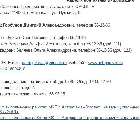
Адрес и контактная информация
 Казенное Предприятие г. Астрахани «ГОРСВЕТ»
рес: 414006, г. Астрахань ул. Пушкина, 58
а:
Горбунов Дмитрий Александрович
, телефон 56-13-36
р: Чурсин Олег Петрович, телефон 56-13-36
тер: Меленчук Альфия Асхатовна, телефон 56-13-36 (доб. 111)
кадрам: Беляева Ольга Александровна, телефон 56-13-36 (доб. 121)
-36, E-mail:
astragorsvet@yandex.ru
, web-сайт:
www.astrgorsvet.ru
club216094210
 понедельник - пятница с 7.50 до 16.40. Обед 12.00-12.50
есенье - выходной
 диспетчерская служба - 66-92-15
о выполненных работах МКП г. Астрахани «Горсвет» на муниципальных 
рь 2019 г.
о выполненных работах МКП г. Астрахани «Горсвет» на муниципальных 