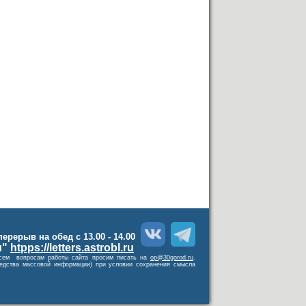
 перерыв на обед с 13.00 - 14.00
и"
htpps://letters.astrobl.ru
о всем вопросам работы сайта просим писать на
op@30gorod.ru
.
средства массовой информации) при условии сохранения смысла