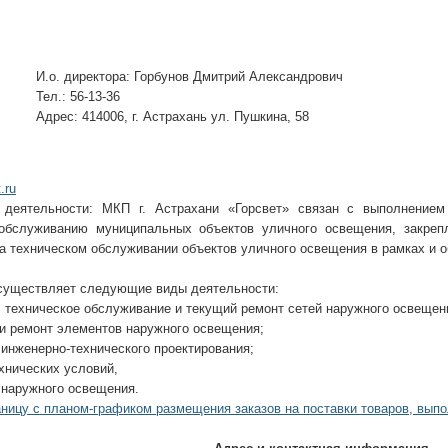
И.о. директора: Горбунов Дмитрий Александрович
Тел.: 56-13-36
Адрес: 414006, г. Астрахань ул. Пушкина, 58
.ru
 деятельности: МКП г. Астрахани «Горсвет» связан с выполнением
обслуживанию муниципальных объектов уличного освещения, закреп
а техническом обслуживании объектов уличного освещения в рамках и 
существляет следующие виды деятельности:
, техническое обслуживание и текущий ремонт сетей наружного освещени
 и ремонт элементов наружного освещения;
 инженерно-технического проектирования;
ехнических условий,
 наружного освещения.
ницу с планом-графиком размещения заказов на поставки товаров, выпо