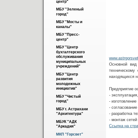
центр"
МБУ "Зеленый 
город"
МБУ "Мосты и 
каналы"
МБУ "Пресс-
центр"
МБУ "Центр 
бухгалтерского 
обслуживания 
www.astrgorsvet
муниципальных 
Основной вид
учреждений"
техническому 
МБУ "Центр 
находящихся н
развития 
молодежных 
инициатив"
Предприятие о
- эксплуатация
МБУ "Чистый 
- изготовление
город"
- согласование
МБУ г. Астрахани 
- разработка т
"Архитектура"
- монтаж сетей
МБУК "АДК 
Ссылка на стра
"Аркадия"
МКП "Горсвет"