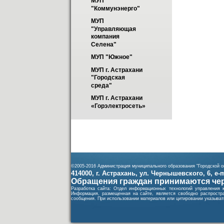
МУП 
"Коммунэнерго"
МУП 
"Управляющая 
компания 
Селена"
МУП "Южное"
МУП г. Астрахани 
"Городская 
среда"
МУП г. Астрахани 
«Горэлектросеть»
©2005-2016 Администрация муниципального образования "Городской ок
414000, г. Астрахань, ул. Чернышевского, 6, e-ma
Обращения граждан принимаются чер
Разработка сайта: Отдел информационных технологий управления 
Информация, размещенная на сайте, является свободно распростра
сообщения. При использовании материалов или цитировании указывать