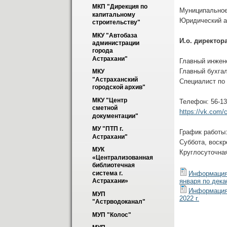
МКП "Дирекция по 
Муниципальное
капитальному 
Юридический ад
строительству"
МКУ "Автобаза 
И.о. директор
администрации 
города 
Астрахани"
Главный инжене
Главный бухгал
МКУ 
"Астраханский 
Специалист по 
городской архив"
МКУ "Центр 
Телефон: 56-13
сметной 
https://vk.com/
документации"
МУ "ПТП г. 
График работы:
Астрахани"
Суббота, воскр
МУК 
Круглосуточная
«Централизованная 
библиотечная 
Информация 
система г. 
января по декаб
Астрахани»
Информация 
МУП 
2022 г.
"Астрводоканал"
МУП "Колос"