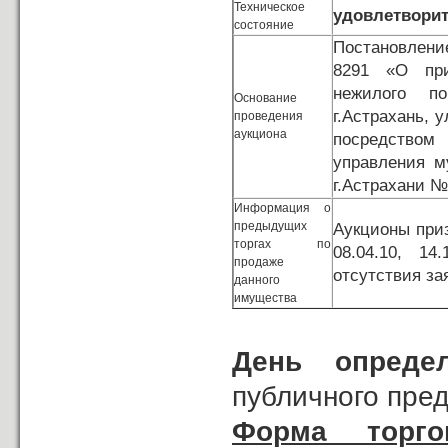
Техническое
удовлетвори
состояние
Постановлени
8291 «О при
нежилого по
Основание
г.Астрахань, 
проведения
аукциона
посредство
управления м
г.Астрахани №
Информация о
предыдущих
Аукционы приз
торгах по
08.04.10, 14
продаже
отсутствия за
данного
имущества
День опреде
публичного пре
Форма торго