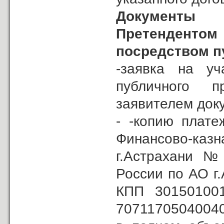
Документы 
Претенденто
посредством п
-заявка на уч
публичного 
заявителем докум
- -копию плате
Финансово-ка
г.Астрахани №
России по АО г
КПП 301501001
70711705040040