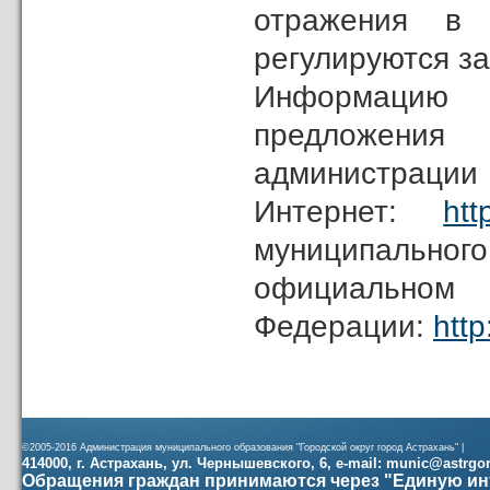
отражения в 
регулируются з
Информацию 
предложения
админис
Интернет:
htt
муниципальног
официал
Федерации:
http
©2005-2016 Администрация муниципального образования "Городской округ город Астрахань" |
414000, г. Астрахань, ул. Чернышевского, 6, e-mail: munic@astrgorod
Обращения граждан принимаются через "Единую ин