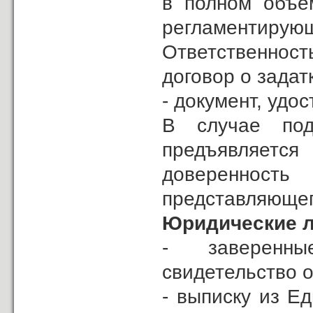
в полном объем
регламентиру
Ответственность
договор о задат
- документ, удо
В случае под
предъявляет
довереннос
представляющег
Юридические л
- заверенны
свидетельство о
- выписку из Е