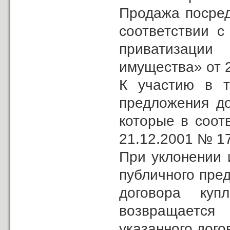
Продажа посред
соответствии 
приватизаци
имущества» от 
К участию в т
предложения до
которые в соот
21.12.2001 № 1
При уклонении 
публичного пре
договора куп
возвращается
указанного дого