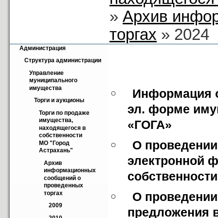
»
Архив инфо
торгах
» 2024
Администрация
Структура администрации
Управление 
муниципального 
имущества
Информация о 
Торги и аукционы
эл. форме иму
Торги по продаже 
имущества, 
«ГОГА»
находящегося в 
собственности 
О проведении 
МО "Город 
Астрахань"
электронной ф
Архив 
информационных 
собственност
сообщений о 
проведенных 
торгах
О проведении
2009
предложения в