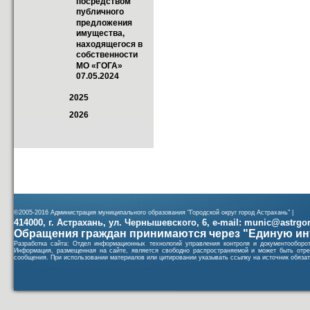
посредством 
публичного 
предложения 
имущества, 
находящегося в 
собственности  
МО «ГОГА»  
07.05.2024
2025
2026
©2005-2016 Администрация муниципального образования "Городской округ город Астрахань" |
414000, г. Астрахань, ул. Чернышевского, 6, e-mail: munic@astrgorod
Обращения граждан принимаются через "Единую ин
Разработка сайта: Отдел информационных технологий управления контроля и документообор
Информация, размещенная на сайте, является свободно распространяемой и может быть отре
сообщения. При использовании материалов или цитировании указывать ссылку на источник обязат