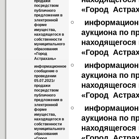
продажи  
посредством 
«Город  Астра
публичного 
предложения в 
электронной 
информационн
форме 
имущества, 
аукциона по п
находящегося в 
собственности  
находящегося 
муниципального 
образования 
«Город  Астра
«Город  
Астрахань»
информационн
информационное 
сообщение о 
аукциона по п
проведении 
05.07.2021г 
находящегося 
продажи  
посредством 
«Город  Астра
публичного 
предложения в 
электронной 
информационн
форме 
имущества, 
аукциона по п
находящегося в 
собственности  
находящегося 
муниципального 
образования 
«Город  Астра
«Город  