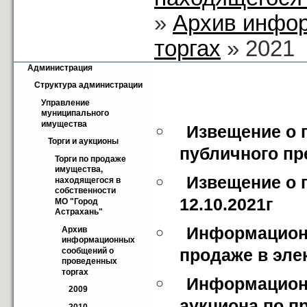
»
Архив инфо
торгах
» 2021
Администрация
Структура администрации
Управление 
муниципального 
имущества
Извещение о 
Торги и аукционы
публичного пр
Торги по продаже 
имущества, 
Извещение о 
находящегося в 
собственности 
12.10.2021г
МО "Город 
Астрахань"
Информационн
Архив 
информационных 
продаже в эле
сообщений о 
проведенных 
торгах
Информационн
2009
аукциона по п