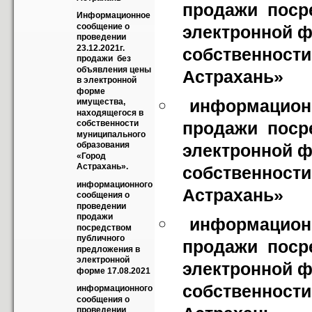
продажи  поср
Информационное 
сообщение о 
электронной ф
проведении 
23.12.2021г. 
собственности
продажи  без 
объявления цены 
Астрахань»
в электронной 
форме 
информационн
имущества, 
находящегося в 
продажи  поср
собственности  
муниципального 
образования 
электронной ф
«Город  
Астрахань».
собственности
информационного 
Астрахань»
сообщения о 
проведении  
продажи  
информационн
посредством 
публичного 
продажи  поср
предложения в 
электронной 
электронной ф
форме 17.08.2021
собственности
информационного 
сообщения о 
проведении 