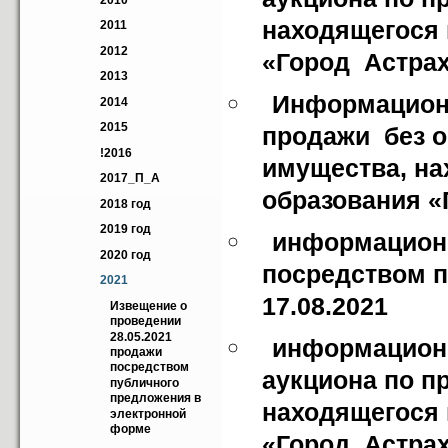
2010
находящегося 
2011
2012
«Город  Астра
2013
Информационн
2014
2015
продажи  без 
!2016
имущества, на
2017_П_А
образования «
2018 год
2019 год
информационн
2020 год
посредством п
2021
17.08.2021
Извещение о 
проведении 
28.05.2021 
информационн
продажи 
посредством 
аукциона по п
публичного 
предложения в 
находящегося 
электронной 
форме
«Город  Астра