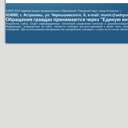
©2005-2016 Администрация муниципального образования "Городской округ город Астрахань" |
414000, г. Астрахань, ул. Чернышевского, 6, e-mail: munic@astrgorod
Обращения граждан принимаются через "Единую ин
Разработка сайта: Отдел информационных технологий управления контроля и документообор
Информация, размещенная на сайте, является свободно распространяемой и может быть отре
сообщения. При использовании материалов или цитировании указывать ссылку на источник обязат