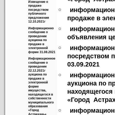
Извещение о 
продаже 
информационн
посредством 
публичного 
продаже в эле
предложения 
12.10.2021г
информационн
Информационно 
сообщение о 
объявления це
проведении 
аукциона по 
продаже в 
информационн
электронной 
форме 31.08.2021
посредством п
Информационное 
03.09.2021
сообщение о 
проведении 
22.12.2021г 
информационн
аукциона по 
продаже в 
аукциона по п
электронной 
форме 
находящегося 
имущества, 
находящегося в 
«Город  Астра
собственности  
муниципального 
образования 
информационн
«Город  
Астрахань»