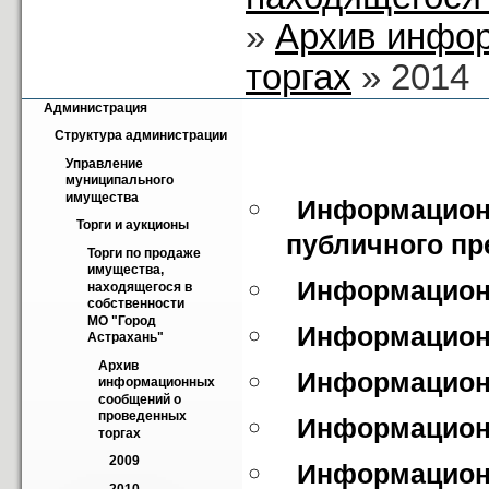
»
Архив инфо
торгах
» 2014
Администрация
Структура администрации
Управление 
муниципального 
имущества
Информационн
Торги и аукционы
публичного пр
Торги по продаже 
имущества, 
Информационн
находящегося в 
собственности 
МО "Город 
Информационн
Астрахань"
Архив 
Информационн
информационных 
сообщений о 
проведенных 
Информационн
торгах
2009
Информационн