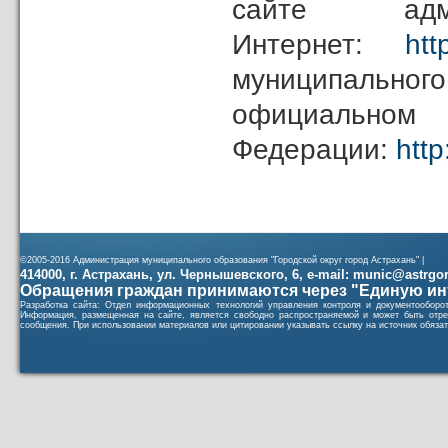
сайте ад
Интернет:
htt
муниципаль
официал
Федерации:
http
©2005-2016 Администрация муниципального образования "Городской округ город Астрахань" |
414000, г. Астрахань, ул. Чернышевского, 6, e-mail: munic@astrgorod
Обращения граждан принимаются через "Единую ин
Разработка сайта: Отдел информационных технологий управления контроля и документообор
Информация, размещенная на сайте, является свободно распространяемой и может быть отре
сообщения. При использовании материалов или цитировании указывать ссылку на источник обязат