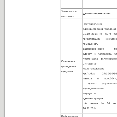
Техническое
удовлетворительное
состояние
Постановление
администрации города от
01.10..2014 № 6275 «О
приватизации нежилого
помещения,
расположенного по
адресу: г. Астрахань, ул
Космонавта В.Комарова/
Основание
Ст.Разина/
проведения
Мелитопольская/
аукциона
Кр.Рыбак, 27/15/16/16
литера А пом.004»,
приказ управления
муниципального
имущества
администрации
г.Астрахани № 86 от
10.11.2014
Информация о