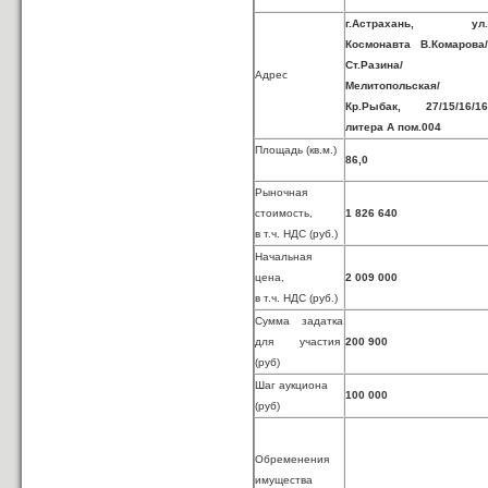
г.Астрахань, ул.
Космонавта В.Комарова/
Ст.Разина/
Адрес
Мелитопольская/
Кр.Рыбак, 27/15/16/16
литера А пом.004
Площадь (кв.м.)
86,0
Рыночная
стоимость,
1 826 640
в т.ч. НДС (руб.)
Начальная
цена,
2 009 000
в т.ч. НДС (руб.)
Сумма задатка
для участия
200 900
(руб)
Шаг аукциона
100 000
(руб)
Обременения
имущества