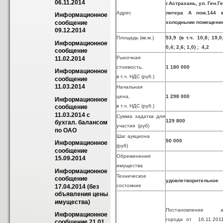
06.11.2014
г.Астрахань, ул. Ген.Г
Адрес
литера А пом.144 ко
Информационное 
холодными помещени
сообщение 
09.12.2014
Площадь (кв.м.)
53,9 (в т.ч. 10,8; 19,0
Информационное 
0,4; 2,6; 1,0) ; 4,2
сообщение 
Рыночная
11.02.2014
стоимость,
1 180 000
Информационное 
в т.ч. НДС (руб.)
сообщение 
11.03.2014
Начальная
цена,
1 298 000
Информационное 
в т.ч. НДС (руб.)
сообщение 
11.03.2014 с 
Сумма задатка для
129 800
бухгал. балансом 
участия (руб)
по ОАО
Шаг аукциона
50 000
Информационное 
(руб)
сообщение 
Обременения
15.09.2014
имущества
Информационное 
Техническое
сообщение 
удовлетворительное
состояние
17.04.2014 (без 
объявления цены 
имущества)
Постановление ад
Информационное 
города от 16.11.20
сообщение 21.01. 