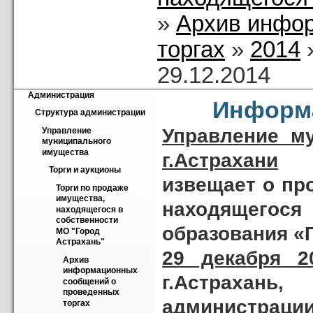
»
Архив инфо
торгах
»
2014
29.12.2014
Администрация
Информа
Структура администрации
Управление м
Управление 
муниципального 
имущества
г.Астрахани
Торги и аукционы
извещает о пр
Торги по продаже 
имущества, 
находящегос
находящегося в 
собственности 
образования «
МО "Город 
Астрахань"
29 декабря 2
Архив 
информационных 
г.Астрахань,
сообщений о 
проведенных 
администрации 
торгах