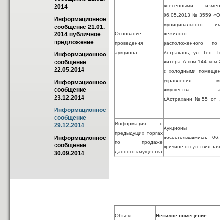
внесенными изме
2014
06.05.2013 № 3559 «О
Информационное 
муниципального 
сообщение 21.01. 
Основание
нежилого по
2014 публичное 
предложение
проведения
расположенного по
аукциона
Астрахань, ул. Ген. 
Информационное 
литера А пом.144 ком.2
сообщение 
22.05.2014
с холодными помещен
управления муни
Информационное 
сообщение 
имущества адми
23.12.2014
г.Астрахани № 55 от 
Информационное 
сообщение 
Информация о
29.12.2014
Аукционы п
предыдущих торгах
несостоявшимися: 06
Информационное 
по продаже
сообщение 
причине отсутствия зая
данного имущества
30.09.2014
Объект
Нежилое помещение