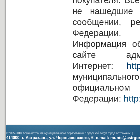
покупателя. Вс
не нашедшие 
сообщении, ре
Федерации.
Информация о
сайте ад
Интернет:
htt
муниципальног
официал
Федерации:
http
©2005-2016 Администрация муниципального образования "Городской округ город Астрахань" |
414000, г. Астрахань, ул. Чернышевского, 6, e-mail: munic@astrgorod