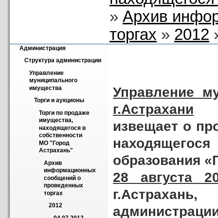
»
Архив инфо
торгах
»
2012
»
Администрация
Структура администрации
Управление 
муниципального 
Управление м
имущества
Торги и аукционы
г.Астрахани
Торги по продаже 
имущества, 
извещает о пр
находящегося в 
собственности 
находящегос
МО "Город 
Астрахань"
образования «
Архив 
информационных 
28 августа 2
сообщений о 
проведенных 
г.Астрахань,
торгах
2012
администрации 