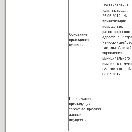
Постановление
администрации 
25.06.2012 №
приватизации 
помещения,
расположенн
Основание
адресу: г. Астра
проведения
Челюскинцев/ Бэр
аукциона
литера А пом.6
управления
муниципального
имущества адми
г.Астрахани 
06.07.2012
Информация о
предыдущих
торгах по продаже
данного
имущества