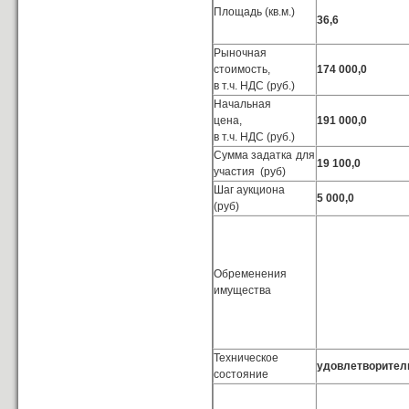
Площадь (кв.м.)
36,6
Рыночная
стоимость,
174 000,0
в т.ч. НДС (руб.)
Начальная
цена,
191 000,0
в т.ч. НДС (руб.)
Сумма задатка для
19 100,0
участия (руб)
Шаг аукциона
5 000
,0
(руб)
Обременения
имущества
Техническое
удовлетворител
состояние