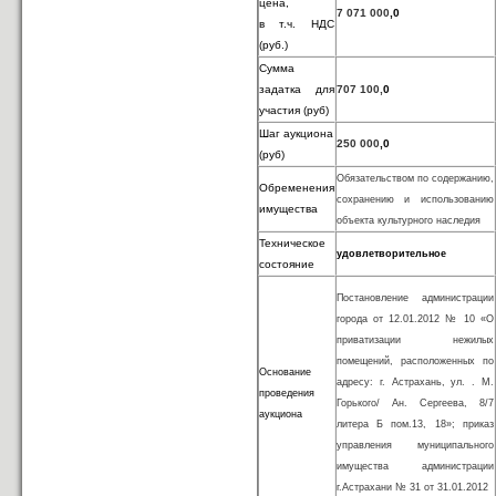
цена,
7 071 000
,0
в т.ч. НДС
(руб.)
Сумма
задатка для
707 100,
0
уч
астия (руб)
Шаг аукциона
250 000
,0
(руб)
Обязательством по содержанию,
Обременения
сохранению и использованию
имущества
объекта культурного наследия
Техническое
удовлетворительное
состояние
Постановление администрации
города от 12.01.2012 № 10 «О
приватизации нежилых
помещений, расположенных по
Основание
адресу: г. Астрахань, ул. . М.
проведения
Горького/ Ан. Сергеева, 8/7
аукциона
литера Б пом.13, 18»; приказ
управления муниципального
имущества администрации
г.Астрахани № 31 от 31.01.2012