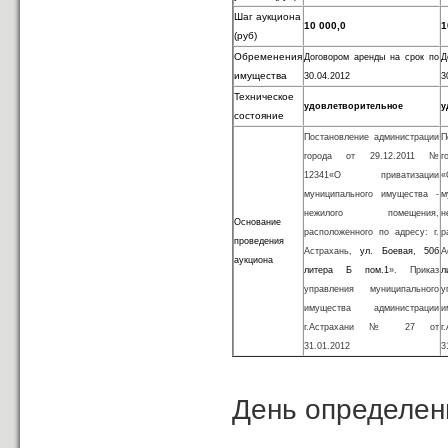
Шаг аукциона
10 000,0
1
(руб)
Обременения
Договором аренды на срок по
Д
имущества
30.04.2012
3
Техническое
удовлетворительное
у
состояние
Постановление администрации
П
города от 29.12.2011 №
г
12341«О приватизации
муниципального имущества -
м
нежилого помещения,
Основание
расположенного по адресу: г.
р
проведения
Астрахань,
ул. Боевая, 50б
А
аукциона
литера Б пом.1
». Приказ
л
управления муниципального
у
имущества администрации
и
г.Астрахани № 27 от
31.01.2012
3
День определени