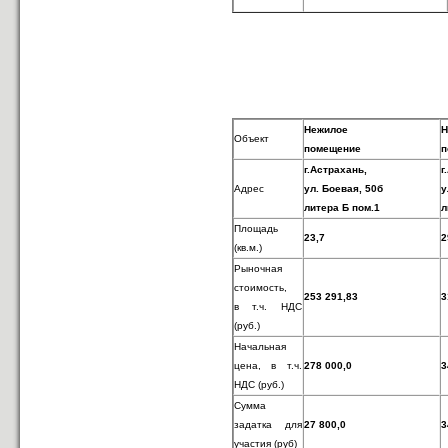
Нежилое
Н
Объект
помещение
п
г.Астрахань,
г
Адрес
ул. Боевая, 50б
у
литера Б пом.1
л
Площадь
23,7
2
(кв.м.)
Рыночная
стоимость,
253 291,83
3
в т.ч. НДС
(руб.)
Начальная
цена, в т.ч.
278 000,0
3
НДС (руб.)
Сумма
задатка для
27 800,0
3
уч
астия (руб)