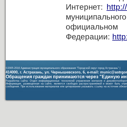
Интернет:
http
://
муниципальног
официал
Федерации:
http
©2005-2016 Администрация муниципального образования "Городской округ город Астрахань" |
414000, г. Астрахань, ул. Чернышевского, 6, e-mail: munic@astrgorod
Обращения граждан принимаются через "Единую ин
Разработка сайта: Отдел информационных технологий управления контроля и документообор
Информация, размещенная на сайте, является свободно распространяемой и может быть отре
сообщения. При использовании материалов или цитировании указывать ссылку на источник обязат