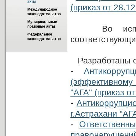
акты
(приказ от 28.1
Международное 
законодательство
Муниципальные 
Во исполне
правовые акты
Федеральное 
соответствующи
законодательство
Разработаны с
-
Антикорруп
(эффективному
"АГА" (приказ о
-
Антикоррупцио
г.Астрахани "АГ
-
Ответственн
правонарушений