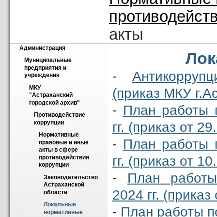
противодейст
акты
Администрация
Лок
Муниципальные 
предприятия и 
-
Антикорруп
учреждения
МКУ 
(приказ МКУ г.А
"Астраханский 
городской архив"
-
План работы 
Противодействие 
коррупции
гг. (приказ от 2
Нормативные 
-
План работы 
правовые и иные 
акты в сфере 
гг. (приказ от 1
противодействия 
коррупции
-
План работы
Законодательство 
Астраханской 
2024 гг. (приказ
области
Локальные 
-
План работы п
нормативные 