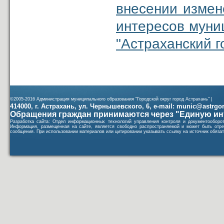
внесении измен
интересов муни
"Астраханский г
©2005-2016 Администрация муниципального образования "Городской округ город Астрахань" |
414000, г. Астрахань, ул. Чернышевского, 6, e-mail: munic@astrgorod
Обращения граждан принимаются через "Единую ин
Разработка сайта: Отдел информационных технологий управления контроля и документообор
Информация, размещенная на сайте, является свободно распространяемой и может быть отре
сообщения. При использовании материалов или цитировании указывать ссылку на источник обязат