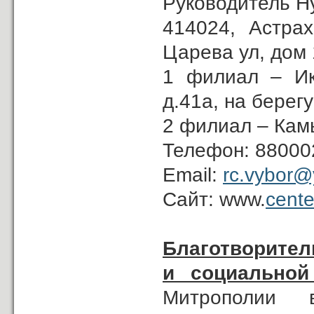
Руководитель Н
414024, Астрах
Царева ул, дом 
1 филиал – Икр
д.41а, на берег
2 филиал – Камы
Телефон: 88000
Email:
rc.vybor@
Сайт: www.
cente
Благотворител
и социальной
Митрополии в