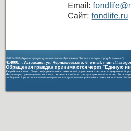
Еmail:
fondlife@m
Сайт:
fondlife.ru
©2005-2016 Администрация муниципального образования "Городской округ город Астрахань" |
414000, г. Астрахань, ул. Чернышевского, 6, e-mail: munic@astrgorod
Обращения граждан принимаются через "Единую ин
Разработка сайта: Отдел информационных технологий управления контроля и документообор
Информация, размещенная на сайте, является свободно распространяемой и может быть отре
сообщения. При использовании материалов или цитировании указывать ссылку на источник обязат