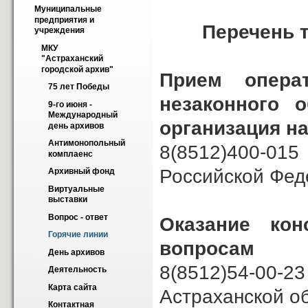
Муниципальные 
предприятия и 
Перечень 
учреждения
МКУ 
"Астраханский 
городской архив"
Прием опера
75 лет Победы
незаконного о
9-го июня - 
Международный 
организация н
день архивов
Антимонопольный 
8(8512)400-015
комплаенс
Российской Фед
Архивный фонд
Виртуальные 
выставки
Вопрос - ответ
Оказание ко
Горячие линии
вопросам
День архивов
8(8512)54-0
Деятельность
Карта сайта
Астраханской о
Контактная 