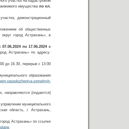
ого участка на кадастровом
едвижимого имущества
по пл.
частка, демонстрационный
ложением об общественных
 округ город Астрахань», в
с 07.06.2024 по 17.06.2024
в
ород Астрахань» по адресу:
0 до 16.30, перерыв с 13:00
ниципального образования
shem-raspolozheniya-zemelnyh-
, направляются (подаются)
 управление муниципального
кая область, г. Астрахань,
город Астрахань» по ссылке
-plane
.