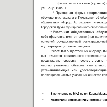
В форме записи в книге (журнале) учет
ул. Бабушкина, 11.
*
Примерная форма оформления 
обсуждениях, указана в Положении об общ
образования «Город Астрахань», утверж
Городской Думы муниципального образования
**
Участники общественных обсуж
себе
(фамилию, имя, отчество (при наличи
основной государственный регистрационн
подтверждающих такие сведения.
Участники общественных обсуждений, 
них объектов капитального строительства
представляют сведения соответственно о
частью указанных объектов капитально
устанавливающие или удостоверяющие
являющиеся частью указанных объектов кап
Заключение по МКД по пл. Карла Маркс
Материалы в отношении многоквартирн