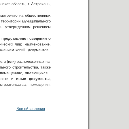
кая область, г. Астрахань,
смотрению на общественных
 территории муниципального
ь», утвержденном решением
и
представляют сведения о
ических лиц; наименование,
ожением копий документов,
 и (или) расположенных на
ьного строительства, также
а, помещениях, являющихся
имости и
иные документы,
троительства, помещения,
Все объявления