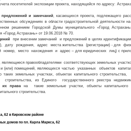
а посетителей экспозиции проекта, находящейся по адресу: Астраханс
предложений и замечаний
, касающихся проекта, подлежащего рас
ественных обсуждениях в области градостроительной деятельности на
денном решением Городской Думы муниципального «Город Астрахан
 «Город Астрахань» от 19.06.2018 № 70.
дений
при внесении замечаний и предложений в целях идентификаци
и), дату рождения, адрес места жительства (регистрации) - для физ
ый номер, место нахождения и адрес – для юридических лиц) с прил
являющиеся правообладателями соответствующих земельных участков
 и (или) помещений, являющихся частью указанных объектов капитал
 таких земельных участках, объектах капитального строительств
го строительства, из Единого государственного реестра недвиж
 их права
на такие земельные участки, объекты капитального с
итального строительства.
а, 62 в Кировском районе
ых домов по пл. Карла Маркса, 62