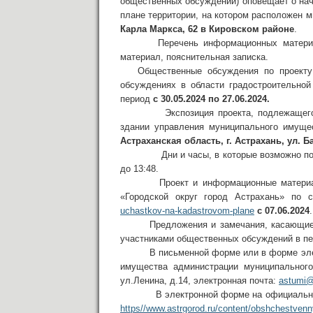
общественных обсуждений) оповещает о нач
плане территории, на котором расположен 
Карла Маркса, 62 в Кировском районе
.
Перечень информационных материалов
материал, пояснительная записка.
Общественные обсуждения по проекту
обсуждениях в области градостроительной
период
с 30.05.2024 по 27.06.2024.
Экспозиция проекта, подлежащего р
здании управления муниципального имущес
Астраханская область, г. Астрахань, ул. Б
Дни и часы, в которые возможно посеще
до 13:48.
Проект и информационные материалы
«Городской округ город Астрахань» по
uchastkov-na-kadastrovom-plane
с 07.06.2024
.
Предложения и замечания, касающиес
участниками общественных обсуждений в п
В письменной форме или в форме элект
имущества администрации муниципального 
ул.Ленина, д.14, электронная почта:
astumi@
В электронной форме на официальном 
https//www.astrgorod.ru/content/obshchestve