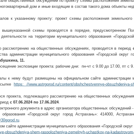
але общественных обсуждений по проекту схемы расположения земельн
многоквартирный дом и иные входящие в состав такого дома объекты н
 к указанному проекту: проект схемы расположения земельного у
 вышеуказанной схемы проводятся в порядке, предусмотренном По
 деятельности на территории муниципального образования «Городской
ассмотрению на общественных обсуждениях, проводится в период
тва администрации муниципального образования «Городской округ г
абушкина, 11.
ние экспозиции проекта: рабочие дни: пн-чт с 9.00 до 17.00, пт с 9.0
 к нему будут размещены на официальном сайте администрации му
 ссылке
https: //www.astrgorod.ru/content/obshchestvennye-obsuzhdeniya-
я проекта, подлежащего рассмотрению на общественных обсуждениях
ериод
с 07.06.2024 по 17.06.2024
.
ронного документа в адрес организатора общественных обсуждений -
образования «Городской округ город Астрахань»: 414000, Астраханс
30gorod.ru
.
сайте администрации муниципального образования «Городской округ 
nnye-obsuzhdeniya-shem-raspolozheniya-zemelnyh-uchastkov-na-kadastrovom