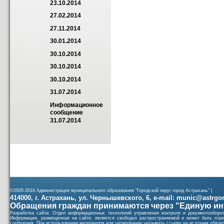
23.10.2014
27.02.2014
27.11.2014
30.01.2014
30.10.2014
30.10.2014
30.10.2014
31.07.2014
Информационное 
сообщение 
31.07.2014
©2005-2016 Администрация муниципального образования "Городской округ город Астрахань" |
414000, г. Астрахань, ул. Чернышевского, 6, e-mail: munic@astrgorod
Обращения граждан принимаются через "Единую ин
Разработка сайта: Отдел информационных технологий управления контроля и документообор
Информация, размещенная на сайте, является свободно распространяемой и может быть отре
сообщения. При использовании материалов или цитировании указывать ссылку на источник обязат