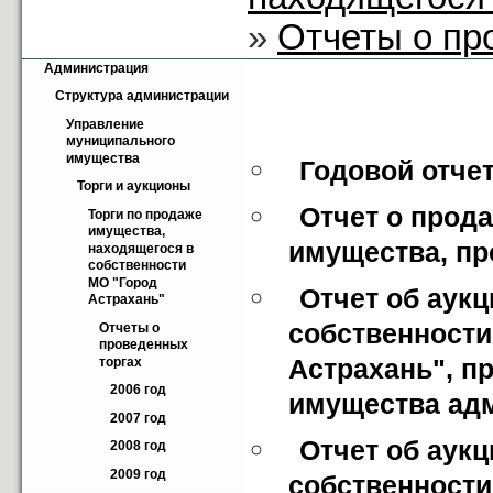
»
Отчеты о пр
Администрация
Структура администрации
Управление 
муниципального 
имущества
Годовой отчет
Торги и аукционы
Отчет о прод
Торги по продаже 
имущества, 
имущества, про
находящегося в 
собственности 
МО "Город 
Отчет об аукц
Астрахань"
собственности
Отчеты о 
проведенных 
Астрахань", п
торгах
2006 год
имущества адми
2007 год
Отчет об аукц
2008 год
2009 год
собственности