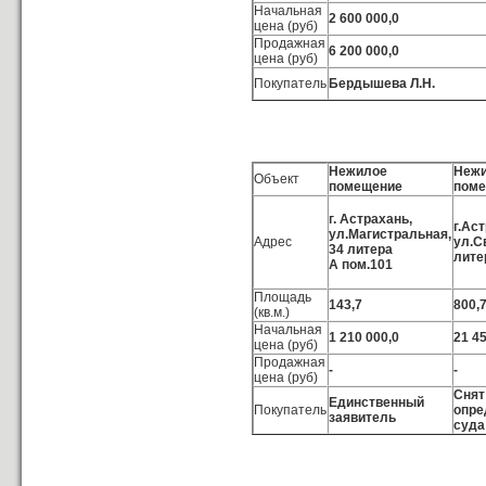
Начальная
2 600 000,0
цена (руб)
Продажная
6 200 000,0
цена (руб)
Покупатель
Бердышева Л.Н.
Нежилое
Неж
Объект
помещение
пом
г. Астрахань,
г.Ас
ул.Магистральная,
Адрес
ул.С
34 литера
лите
А пом.101
Площадь
143,7
800,
(кв.м.)
Начальная
1 210 000,0
21 45
цена (руб)
Продажная
-
-
цена (руб)
Снят
Единственный
Покупатель
опре
заявитель
суда