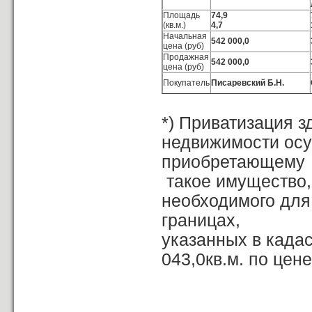
Площадь
74,9
(кв.м.)
4,7
Начальная
542 000,0
цена (руб)
Продажная
542 000,0
цена (руб)
Покупатель
Писаревский Б.Н.
*) Приватизация 
недвижимости осу
приобретающему
такое имущество,
необходимого для 
границах,
указанных в кадас
043,0кв.м. по цене