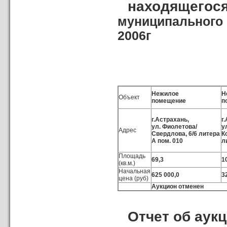
находящегося
муниципального 
2006г
Нежилое
Н
Объект
помещение
п
г.Астрахань,
г
ул. Фиолетова/
у
Адрес
Свердлова, 6/6 литера
К
А пом. 010
л
Площадь
69,3
1
(кв.м.)
Начальная
625 000,0
3
цена (руб)
Аукцион отменен
Отчет об аук