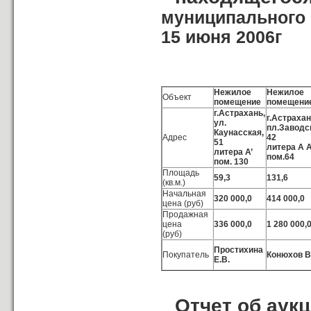
муниципального 
15 июня 2006г
Нежилое
Нежилое
Объект
помещение
помещени
г.Астрахань,
г.Астрахан
ул.
пл.Заводс
Каунасская,
Адрес
42
51
литера А А
литера А’
пом.64
пом. 130
Площадь
59,3
131,6
(кв.м.)
Начальная
320 000,0
414 000,0
цена (руб)
Продажная
цена
336 000,0
1 280 000,
(руб)
Простихина
Покупатель
Конюхов В
Е.В.
Отчет об аук