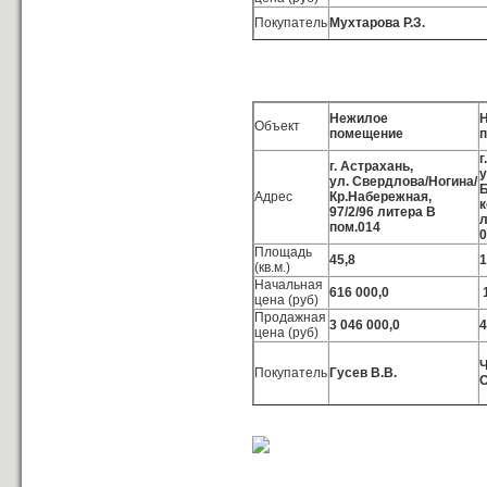
Покупатель
Мухтарова Р.З.
Нежилое
Объект
помещение
г
г. Астрахань,
у
ул. Свердлова/Ногина/
Б
Адрес
Кр.Набережная,
к
97/2/96 литера В
л
пом.014
0
Площадь
45,8
1
(кв.м.)
Начальная
616 000,0
1
цена (руб)
Продажная
3 046 000,0
4
цена (руб)
Ч
Покупатель
Гусев В.В.
О