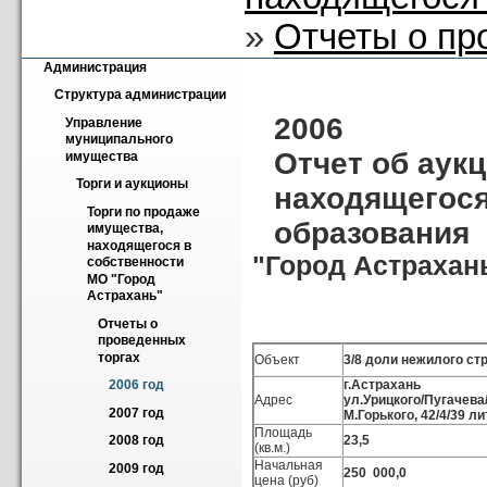
»
Отчеты о пр
Администрация
Структура администрации
2006
Управление 
муниципального 
Отчет об аук
имущества
Торги и аукционы
находящегося
Торги по продаже 
образования
имущества, 
находящегося в 
"Город Астрахан
собственности 
МО "Город 
Астрахань"
Отчеты о 
проведенных 
торгах
Объект
3/8 доли нежилого ст
г.Астрахань
2006 год
Адрес
ул.Урицкого/Пугачева
2007 год
М.Горького, 42/4/39 ли
Площадь
23,5
2008 год
(кв.м.)
Начальная
2009 год
250 000,0
цена (руб)