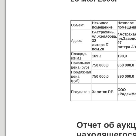
Нежилое
Нежилое
Объект
помещение
помещени
г.Астрахань,
г.Астраха
ул.Желябова,
пл.Заводс
Адрес
32
97
литера Б’
литера А’ 
пом.28
Площадь
169,2
198,9
(кв.м.)
Начальная
750 000,0
850 000,0
цена (руб)
Продажная
цена
750 000,0
890 000,0
(руб)
ООО
Покупатель
Халитов Р.Р.
«РадежМа
Отчет об аук
находящегося