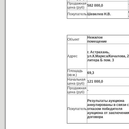
Продажная
582 000,0
цена (руб)
Покупатель
Шевелев Н.В.
Нежилое
Объект
помещение
г. Астрахань,
Адрес
ул.К.Маркса/Качалова, 2
литера Б пом. 3
Площадь
69,3
(кв.м.)
Начальная
121 000,0
цена (руб)
Продажная
-
цена (руб)
Результаты аукциона
аннулированы в связи с
Покупатель
отказом победителя
аукциона от заключени
договора