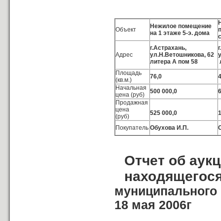
Нежилое помещение
Объект
на 1 этаже 5-э. дома
г.Астрахань,
Адрес
ул.Н.Ветошникова, 62
литера А пом 58
Площадь
76,0
(кв.м.)
Начальная
500 000,0
6
цена (руб)
Продажная
цена
525 000,0
1
(руб)
Покупатель
Обухова И.П.
Отчет об аук
находящегося
муниципального 
18 мая 2006г