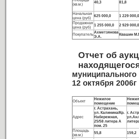
Площадь
40,3
81,8
(кв.м.)
Начальная
625 000,0
1 229 000,
цена (руб)
Продажная
1 255 000,0
2 929 000,
цена (руб)
Ахметзянова
Покупатель
Квашин М.
Э.А.
Отчет об аук
находящегося
муниципального 
12 октября 2006г
Нежилое
Нежил
Объект
помещение
помещ
г. Астрахань,
ул. Калинина/Кр.
г. Аст
Адрес
Набережная,
ул.Ан.
25/58 литера А
литера
пом. 25
Площадь
55,8
159,2
(кв.м.)