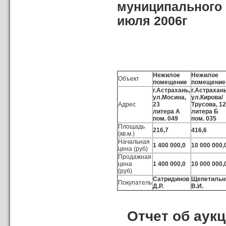
муниципального 
июля 2006г
Нежилое
Нежилое
Объект
помещение
помещение
г.Астрахань,
г.Астрахань
ул.Мосина,
ул.Кирова/
Адрес
23
Трусова, 12
литера А
литера Б
пом. 049
пом. 035
Площадь
216,7
416,6
(кв.м.)
Начальная
1 400 000,0
10 000 000,
цена (руб)
Продажная
цена
1 400 000,0
10 000 000,
(руб)
Сатридинов
Щепетильн
Покупатель
Д.Р.
В.И.
Отчет об аук