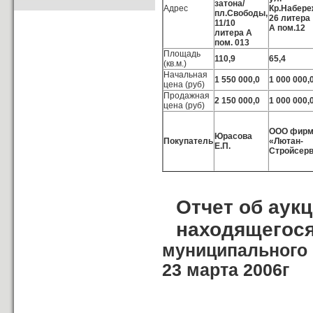
затона/
Адрес
Кр.Набере
пл.Свободы,
26 литера
11/10
А пом.12
литера А
пом. 013
Площадь
110,9
65,4
(кв.м.)
Начальная
1 550 000,0
1 000 000,
цена (руб)
Продажная
2 150 000,0
1 000 000,
цена (руб)
ООО фир
Юрасова
Покупатель
«Лютан-
Е.П.
Стройсер
Отчет об аук
находящегося
муниципального 
23 марта 2006г