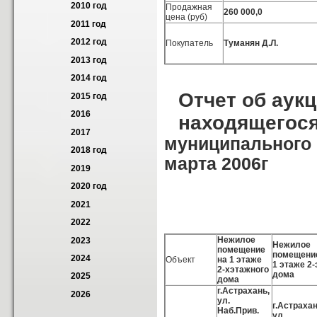
2010 год
Продажная
260 000,0
цена (руб)
2011 год
2012 год
Покупатель
Туманян Д.Л.
2013 год
2014 год
Отчет об аук
2015 год
2016
находящегося
2017
муниципального 
2018 год
марта 2006г
2019
2020 год
2021
2022
Нежилое
2023
Нежилое
помещение
помещени
2024
Объект
на 1 этаже
1 этаже 2-
2-хэтажного
дома
2025
дома
г.Астрахань,
2026
ул.
г.Астрахан
Наб.Прив.
ул.