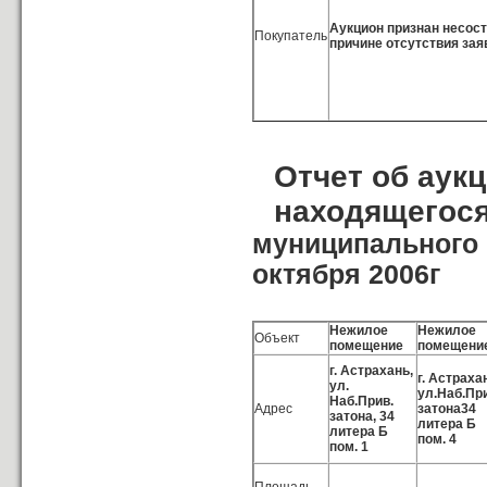
Аукцион признан несос
Покупатель
причине отсутствия зая
Отчет об аук
находящегося
муниципального 
октября 2006г
Нежилое
Нежилое
Объект
помещение
помещени
г. Астрахань,
г. Астраха
ул.
ул.Наб.Пр
Наб.Прив.
Адрес
затона34
затона, 34
литера Б
литера Б
пом. 4
пом. 1