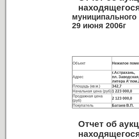
находящегося
муниципального 
29 июня 2006г
Объект
Нежилое пом
г.Астрахань,
Адрес
пл. Заводская
литера А’ пом.
Площадь (кв.м.)
342
,
7
Начальная цена (руб)
1 223 000,0
Продажная цена
2 123 000,0
(руб)
Покупатель
Батаев В.П.
Отчет об аук
находящегося