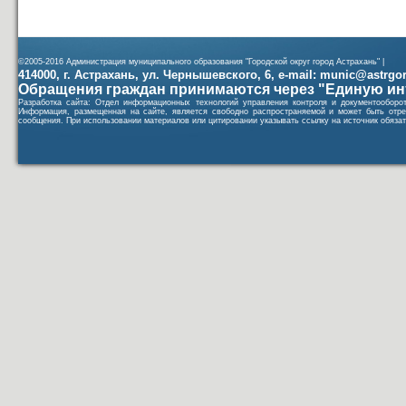
©2005-2016 Администрация муниципального образования "Городской округ город Астрахань" |
414000, г. Астрахань, ул. Чернышевского, 6, e-mail: munic@astrgorod
Обращения граждан принимаются через "Единую ин
Разработка сайта: Отдел информационных технологий управления контроля и документообор
Информация, размещенная на сайте, является свободно распространяемой и может быть отре
сообщения. При использовании материалов или цитировании указывать ссылку на источник обязат