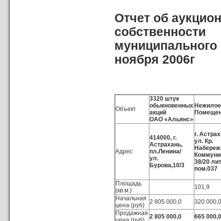
Отчет об аукцио
собственности
муниципального 
ноября 2006г
3320 штук
обыкновенных
Нежилое
Объект
акций
Помеще
ОАО «Альянс»
г. Астрах
414000, г.
ул. Кр.
Астрахань,
Набереж
Адрес
пл.Ленина/
Коммуни
ул.
38/20 ли
Бурова,10/3
пом.037
Площадь
101,9
(кв.м.)
Начальная
2 805 000,0
320 000,
цена (руб)
Продажная
2 805 000,0
665 000,
цена (руб)