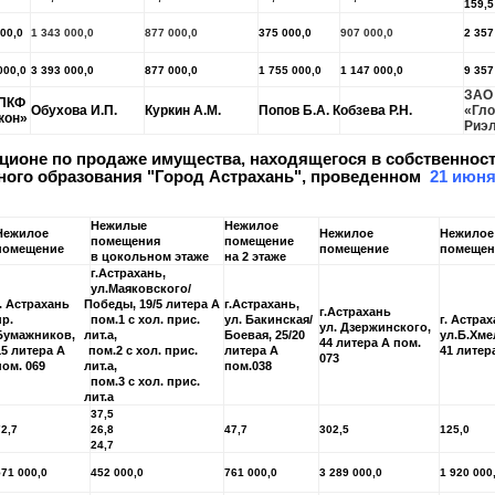
159,5
000,0
1 343 000,0
877 000,0
375 000,0
907 000,0
2 357
000,0
3 393 000,0
877 000,0
1 755 000,0
1 147 000,0
9 357
ЗАО
ПКФ
Обухова И.П.
Куркин А.М.
Попов Б.А.
Кобзева Р.Н.
«Гл
кон»
Риэ
кционе по продаже имущества, находящегося в собственнос
ого образования "Город Астрахань", проведенном
21 июня
Нежилые
Нежилое
Нежилое
Нежилое
Нежилое
помещения
помещение
помещение
помещение
помещен
в цокольном этаже
на 2 этаже
г.Астрахань,
ул.Маяковского/
г. Астрахань
Победы, 19/5 литера А
г.Астрахань,
г.Астрахань
пр.
пом.1 с хол. прис.
ул. Бакинская/
г. Астрах
ул. Дзержинского,
Бумажников,
лит.а,
Боевая, 25/20
ул.Б.Хме
44 литера А пом.
15 литера А
пом.2 с хол. прис.
литера А
41 литер
073
пом. 069
лит.а,
пом.038
пом.3 с хол. прис.
лит.а
37,5
72,7
26,8
47,7
302,5
125,0
24,7
571 000,0
452 000,0
761 000,0
3 289 000,0
1 920 000