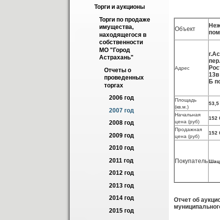
Торги и аукционы
Торги по продаже 
Не
имущества, 
Объект
пом
находящегося в 
собственности 
МО "Город 
г.А
Астрахань"
пер
Рос
Адрес
Отчеты о 
13в
проведенных 
Б п
торгах
2006 год
Площадь
53,5
(кв.м.)
2007 год
Начальная
152 
цена (руб)
2008 год
Продажная
152 
2009 год
цена (руб)
2010 год
2011 год
Покупатель
Шацк
2012 год
2013 год
2014 год
Отчет об аукци
муниципальног
2015 год