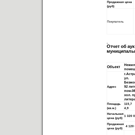
Продажная цена
(руб)
Покупатель
Отчет об ау
муниципальн
Нежил
Объект
помещ
г.Астр
ул.
Безжо
92 лит
Адрес
пом.08
хол. п
литера
Площадь
115,7
(кв.м.)
4,9
Начальная
1 320 
цена (руб)
Продажная
4 120
цена (руб)