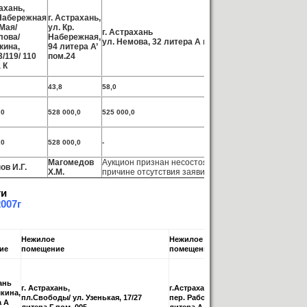
рахань,
Набережная
г. Астрахань,
 Мая/
ул. Кр.
г.Астрахань,
г. Астрахань
лова/
Набережная,
ул. Профсоюз
ул. Немова, 32 литера А пом. 158
кина,
94 литера А’
А пом.082
3/119/ 110
пом.24
 К
43,8
58,0
33,1
,0
528 000,0
525 000,0
322 000,0
,0
528 000,0
-
-
Магомедов
Аукцион признан несостоявшимся по
Аукцион приз
ов И.Г.
Х.М.
причине отсутствия заявителей
причине отсу
ти
2007г
Нежилое
Нежилое
ие
помещение
помещение
ань
г. Астрахань,
г.Астрахань,
кина,
пл.Свободы/ ул. Узенькая, 17/27
пер. Рабочий/ ул. Крупской, 1/36
а А