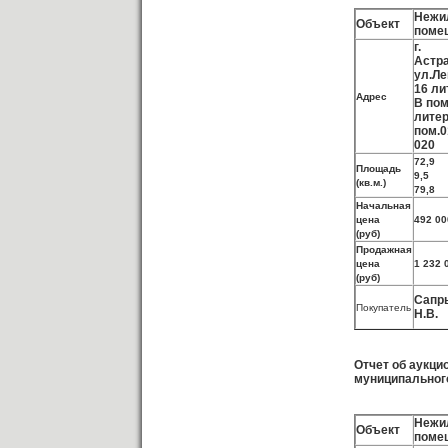
Нежи
Объект
поме
г.
Астра
ул.Ле
16 ли
Адрес
В пом
литер
пом.0
020
72,9
Площадь
9,5
(кв.м.)
79,8
Начальная
цена
492 00
(руб)
Продажная
цена
1 232 
(руб)
Сапр
Покупатель
Н.В.
Отчет об аукци
муниципальног
Нежи
Объект
поме