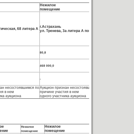
Нежилое
Нежилое
помещение
помещение
г.Астрахань
г. Астрахань,
ическая, 68 литера А
ул. Тренева, 3а литера А пом. 076
пл. Заводская, 
80,8
134,0
468 000,0
132 000,0
-
-
нан несостоявшимся по
Аукцион признан несостоявшимся по
Аукцион признан
ия в нем
причине участия в нем
причине отсутст
ика аукциона
одного участника аукциона
ое
Нежилое
Нежилое
Нежилое
ение
помещение
помещение
помещение