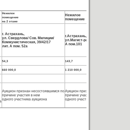
Нежилое
Нежилое
помещение
помещение
на 2 этаже
г. Астрахань,
г
г.Астрахань,
ул. Свердлова/ Сов. Милиции/
у
ул.Магист-ральная, 34 литера
Коммунистическая, 39/42/17
л
А пом.101
лит. А пом. 52а
п
54,3
143,7
7
660 000,0
1 210 000,0
4
Аукцион признан несостоявшимся по
Аукцион признан несостоявшимся по
А
причине участия в нем
причине участия в нем
п
одного участника аукциона
одного участника аукциона
а