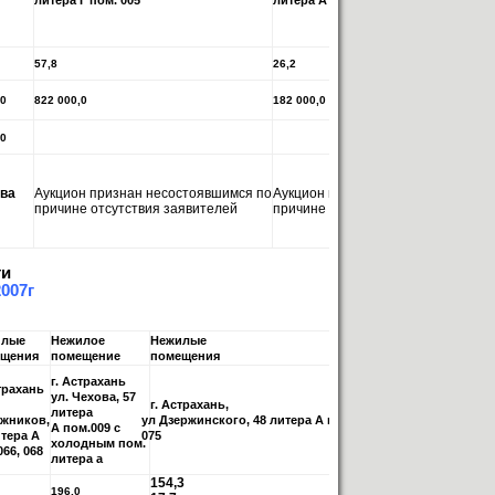
литера Г пом. 005
литера А пом.001
57,8
26,2
,0
822 000,0
182 000,0
,0
ва
Аукцион признан несостоявшимся по
Аукцион признан несостоявшимся
причине отсутствия заявителей
причине отсутствия заявителей
ти
2007г
илые
Нежилое
Нежилые
Нежилое
щения
помещение
помещения
помещение
г. Астрахань
страхань
ул. Чехова, 57
г. Астрахань,
г. Астрахань,
литера
жников,
ул Дзержинского, 48 литера А пом. 074,
ул. Капитана Кра
А пом.009 с
итера А
075
пом.066
холодным пом.
66, 068
литера а
154,3
196,0
133,5