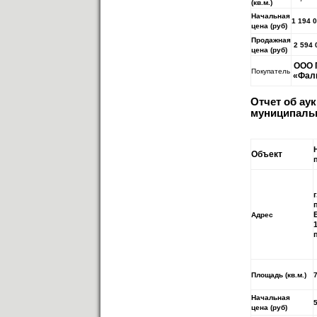
(кв.м.)
Начальная
1 194 
цена (руб)
Продажная
2 594 
цена (руб)
ООО 
Покупатель
«Фал
Отчет об ау
муниципальн
Объект
Адрес
Площадь (кв.м.)
Начальная
цена (руб)