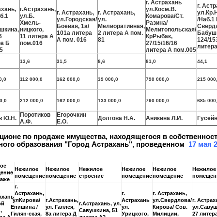
г. Астрахань
г. Аст
хань,
г.Астрахань,
ул.Косм.В.
г. Астрахань,
г. Астрахань,
ул.Кр.
б.1
ул.Б.
Комарова/Ст.
ул.Городская/
ул.
/Наб.1
Хмель-
Разина/
Боевая, 1а/
Мелиоративная,
Сверд
шкина,
ницкого,
Мелитопольская/
101а литера
2 литера А пом.
Бабуш
6
11 литера А
КрРыбак,
А пом. 016
81
124/15
а Б
пом.016
27/15/16/16
литера
5
литера А пом.005
13,6
31,5
8,6
81,0
44,1
0,0
112 000,0
162 000,0
39 000,0
790 000,0
215 000
0,0
212 000,0
162 000,0
133 000,0
790 000,0
685 000
Поротиков
Егорочкин
 Ю.Н.
Долгова Н.А.
Аникина Л.И.
Гусейн
А.Ф.
Е.О.
кционе по продаже имущества, находящегося в собственнос
ого образования "Город Астрахань", проведенном
17 мая 
ое
Нежилое
Нежилое
Нежилое
Нежилое
Нежилое
Нежилое
ение
помещение
помещение
строение
помещение
помещение
помещен
таже
г.
Астрахань,
г.
г. Астрахань,
ахань
улКирова/
г.Астрахань,
Астрахань
ул.Свердлова/
г. Астрах
ой
г.Астрахань, ул.
Епишина /
ул. Галлея,
ул.
Кирова/ Сов.
ул.Савуш
,
Савушкина, 51
Гилян-ская,
8а литера Д
Урицкого,
Милиции,
27 литер