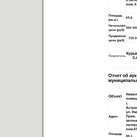
8 лите
пом. 6
Площадь
65,6
(кв.м.)
Начальная
550 00
цена (руб)
Продажная
725 0
цена (руб)
Курья
Покупатель
З.
Отчет об ау
муниципальн
Нежил
Объект
помещ
г.
Астра
ул. На
Прив.
Адрес
затона
литер
пом.0
Площадь
89,1