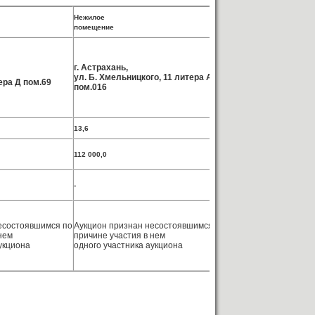
Нежилое
Нежилое
помещение
помещение
г. Астрахань,
г.Астрахань,
ул. Б. Хмельницкого, 11 литера А
ул. Профсоюзная, 8 
ера Д пом.69
пом.016
А пом.082
13,6
33,1
112 000,0
322 000,0
-
-
есостоявшимся по
Аукцион признан несостоявшимся по
Аукцион признан нес
нем
причине участия в нем
причине отсутствия 
укциона
одного участника аукциона