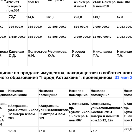
ра А
литера А2
42/26/23
пом.69
46 литера
21/6/14 литера
пом. 061
литера Б
А пом.1
Б пом.018
пом.034
72,7
114,5
651,0
223,0
140,1
57,3
0,0
769 000,0
684 000,0
20 895 000,0
899 000,0
2 090 000,0
1 083 000
00,0
1 549 000,0
984 000,0
63 895 000,0
2 699 000,0
13 090 000,0
1 083 000
нова
Календр
Полуэктов
Черникова
Яровой
Николаева
Николае
А.
С.Д.
А.Н.
О.А.
И.Ю.
Т.А.
Т.А.
кционе по продаже имущества, находящегося в собственнос
ого образования "Город Астрахань", проведенном
31 мая 
ое
Нежилое
Нежилое
Нежилое
Нежилое
Неж
ение
помещение
помещение
помещение
помещение
поме
хань,
г. Астрахань
г.Астрахань,
г. А
г.Астрахань,
г.Астрахань,
б.
пр.
ул.Б.Хмельницкого/
пр.
ул.Н.Ветошникова
ул.Н.Ветошникова
Бумажников,
Боевая, 29/51
Бума
12 литера А’ пом.
33 литера А пом.
, 36
15 литера А
литера А пом.010
15 л
208
089
а А
пом.067
ком.10-12, 12а
пом.0
76
201,8
178,9
77,3
56,8
77,7