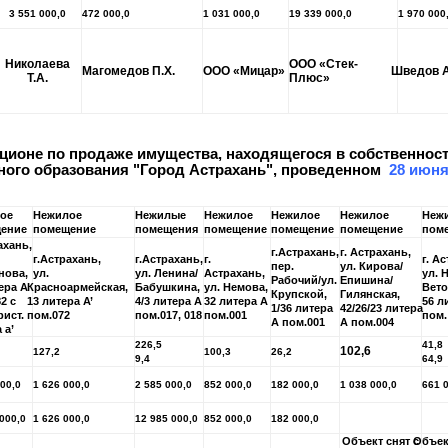
3 551 000,0
472 000,0
1 031 000,0
19 339 000,0
1 970 000
Николаева
ООО «Стек-
Магомедов П.Х.
ООО «Мицар»
Шведов А
Т.А.
Плюс»
кционе по продаже имущества, находящегося в собственнос
ого образования "Город Астрахань", проведенном
28 июня
ое
Нежилое
Нежилые
Нежилое
Нежилое
Нежилое
Неж
ение
помещение
помещения
помещение
помещение
помещение
пом
ахань,
г.Астрахань,
г. Астрахань,
г.Астрахань,
г.Астрахань,
г.
г. А
пер.
ул. Кирова/
нова,
ул.
ул. Ленина/
Астрахань,
ул. Н
Рабочий/ул.
Епишина/
ера А
Красноармейская,
Бабушкина,
ул. Немова,
Вето
Крупской,
Гилянская,
2 с
13 литера А’
4/3 литера А
32 литера А
56 л
1/36 литера
42/26/23 литера
рист.
пом.072
пом.017, 018
пом.001
пом.
А пом.001
А пом.004
 а’
226,5
41,8
102,6
127,2
100,3
26,2
9,4
64,9
000,0
1 626 000,0
2 585 000,0
852 000,0
182 000,0
1 038 000,0
661 
 000,0
1 626 000,0
12 985 000,0
852 000,0
182 000,0
Объект снят с
Объек