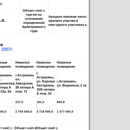
,0
Объект снят с
торгов на
Аукцион признан несостоявшимся по
основании
.В.
причине участия в
определения
нем одного участника аукциона
Арбитражного
суда
ти
 2007г
илые
Нежилое
Нежилое
Нежилое
Нежило
ещения
помещение
помещение
помещение
помеще
г.
страхань
г.Астрахань
Астрахань,
.
пл.
г.Астрах
ул. Кирова/
г.Астрахань,
шникова,
Заводская,
ул. Тага
Халтурина,
ул. Водников, 2 литера Д пом.4
итера А
39 литера А
ком.8
15/6 литера
 53а, 54
пом. 73
А пом. 34
227,5
162,3
865,8
33,2
000,0
2 794 000,0
4 718 000,0
1 477 000,0
184 000,0
т снят с
Объект снят с
Объект снят с