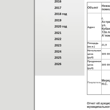
2016
Нежи
Объект
2017
поме
2018 год
г.
2019
Астра
ул.
2020 год
Адрес
Кубан
72в л
2021
А’ по
2022
Площадь
21,9
2023
(кв.м.)
Начальная
2024
цена
305 00
(руб)
2025
Продажная
2026
цена
305 00
(руб)
Мерк
Покупатель
Н.С.
Отчет об аукци
муниципального