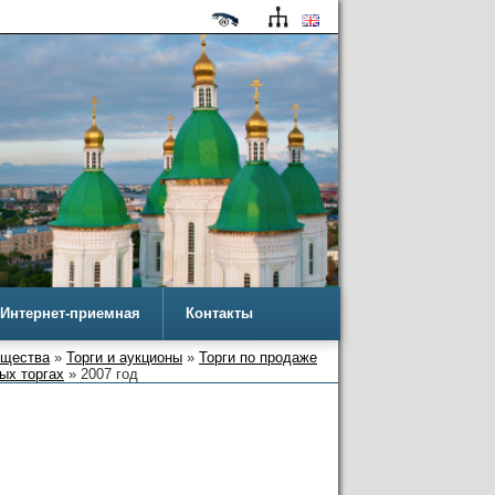
Интернет-приемная
Контакты
ущества
»
Торги и аукционы
»
Торги по продаже
ых торгах
» 2007 год