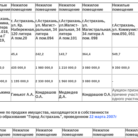
лые
Нежилое
Нежилое
Нежилое
Нежилое
Нежилые
щения
помещение
помещение
помещение
помещение
помещения
хань,
г. Астрахань,
г.Астрахань,
г.Астрахань,
г.Астрахань,
нина,
ул. Кр.
ул. Магист-
ул.Магист-
ул.
г.Астрахань,
тера
Набережная,
ральная, 34
ральная, 34
Магистральная,
ул. Коммунист
.018,
120 литера
литера
литера
34 литера А
пом.050, 051
а Г
А пом.20
А пом.094
А пом.101
пом. 098
19,
45,4
242,2
143,7
364,4
549,7
0,0
435 000,0
1 980 000,0
1 210 000,0
3 080 000,0
9 350 000,0
000,0
1 195 000,0
2 330 000,0
1 960 000,0
3 080 000,0
-
Аукцион приз
ыкина
Кондрашов
Медведев
Гинькот А.А.
Кондрашов О.А.
причине участ
О.А.
Д.А.
одного участн
оне по продаже имущества, находящегося в собственности
о образования "Город Астрахань", проведенном
22 марта 2007г
лое
Нежилое
Нежилое
Нежилое
Нежилое
Нежил
щение
помещение
помещение
помещение
помещение
помещ