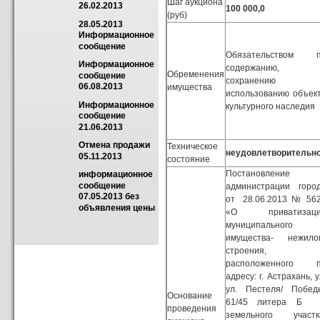
Шаг аукциона
26.02.2013
100 000,0
(руб)
28.05.2013 
Информационное 
сообщение
Обязательством 
Информационное 
содержанию,
Обременения
сообщение 
сохранению 
06.08.2013
имущества
использованию объек
Информационное 
культурного наследия
сообщение 
21.06.2013
Отмена продажи 
Техническое
неудовлетворительн
05.11.2013
состояние
Постановление
информационное 
сообщение 
администрации горо
07.05.2013 без 
от 28.06.2013 № 56
объявления цены
«О приватизаци
муниципального
имущества- нежило
строения,
расположенного 
адресу: г. Астрахань, у
ул. Пестеля/ Побед
Основание
61/45 литера Б
проведения
земельного участк