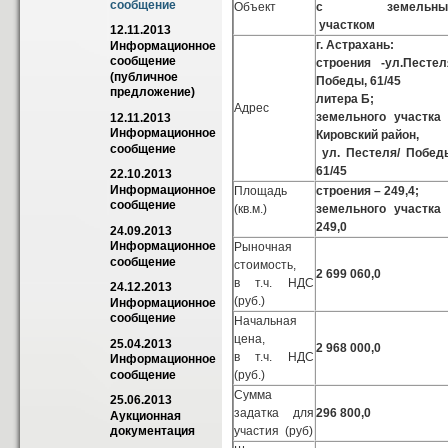
сообщение
Объект
с земельны
участком
12.11.2013 
г. Астрахань:
Информационное 
сообщение 
строения -ул.Пестел
(публичное 
Победы, 61/45
предложение)
литера Б;
Адрес
земельного участка
12.11.2013 
Информационное 
Кировский район,
сообщение
ул. Пестеля/ Побед
61/45
22.10.2013 
Информационное 
Площадь
строения – 249,4;
сообщение
(кв.м.)
земельного участка
249,0
24.09.2013 
Информационное 
Рыночная
сообщение
стоимость,
2 699 060,0
в т.ч. НДС
24.12.2013 
(руб.)
Информационное 
сообщение
Начальная
цена,
25.04.2013 
2 968 000,0
в т.ч. НДС
Информационное 
(руб.)
сообщение
Сумма
25.06.2013 
задатка для
296 800,0
Аукционная 
участия (руб)
документация