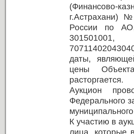
(Финансово-к
г.Астрахани) 
России по АО
30150100
70711402043040
даты, являюще
цены Объекта
расторгается.
Аукцион пров
Федерального з
муниципального
К участию в ау
лица, которые 