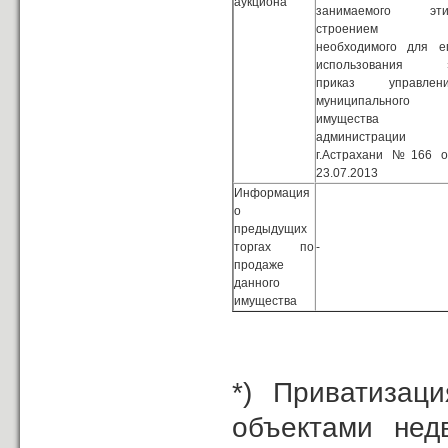
аукциона
занимаемого эт
строением 
необходимого для е
использования 
приказ управлен
муниципального
имущества
администрации
г.Астрахани № 166 
23.07.2013
Информация
о
предыдущих
торгах по
-
продаже
данного
имущества
*) Приватизац
объектами нед