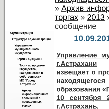
»
Архив инфо
торгах
»
2013
»
сообщение
Администрация
10.09.2
Структура администрации
Управление 
муниципального 
Управление м
имущества
Торги и аукционы
г.Астрахани
Торги по продаже 
имущества, 
извещает о пр
находящегося в 
собственности 
находящегос
МО "Город 
Астрахань"
образования «
Архив 
информационных 
10 сентября 
сообщений о 
проведенных 
г.Астрахань,
торгах