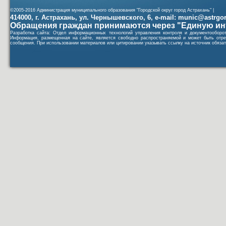
©2005-2016 Администрация муниципального образования "Городской округ город Астрахань" |
414000, г. Астрахань, ул. Чернышевского, 6, e-mail: munic@astrgorod
Обращения граждан принимаются через "Единую ин
Разработка сайта: Отдел информационных технологий управления контроля и документообор
Информация, размещенная на сайте, является свободно распространяемой и может быть отре
сообщения. При использовании материалов или цитировании указывать ссылку на источник обязат