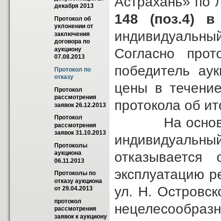
Астрахань» по
декабря 2013
148 (поз.4) 
Протокол об 
уклонении от 
индивидуальный
заключения 
договора по 
Согласно прот
аукциону 
07.08.2013
победитель аук
Протокол по 
отказу
цены в течение
Протокол 
рассмотрения 
протокола об ит
заявок 26.12.2013
Протокол 
На основании 
рассмотрения 
заявок 31.10.2013
индивидуаль
Протоколы 
отказывается 
аукциона 
06.11.2013
эксплуатацию ре
Протоколы по 
отказу аукциона 
ул. Н. Островск
от 29.04.2013
протокол 
нецелесообраз
рассмотрения 
заявок к аукциону 