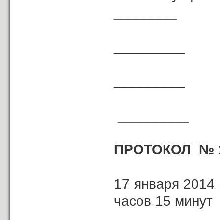
________
В.Ю
_________
Т.А
_________
Г.
_________
ПРОТОКОЛ № 1
17 ян
часов 15 минут