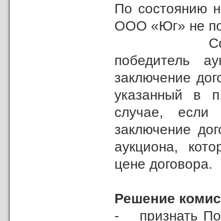
По состоянию н
ООО «Юг» не по
Согласно 1
победитель ау
заключение дого
указанный в п
случае, если
заключение дог
аукциона, кот
цене договора.
Решение коми
- признать По