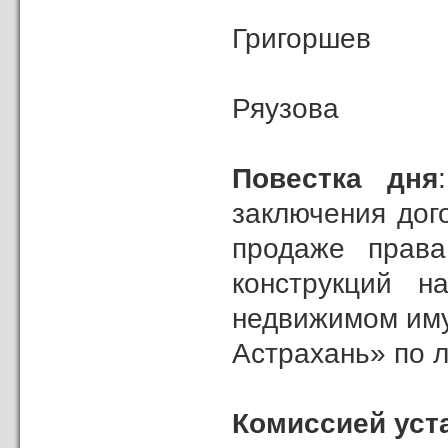
В
Григо
Т
Ря
Г.М
Повестка дня
заключения дого
продаже права
конструкций н
недвижимом иму
Астрахань» по л
Комиссией уст