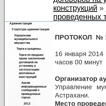
конструкций
»
проведенных 
Администрация
Структура администрации
ПРОТОКОЛ № 1
Управление 
муниципального 
имущества
Торги и аукционы
16 ян
Торги по продаже 
права заключения 
часов 00 минут
договоров на 
установку и 
эксплуатацию 
рекламных 
Организатор а
конструкций
Архив 
Управление му
информационных 
сообщений о 
Астрахани.
проведенных 
торгах
Место проведе
2013