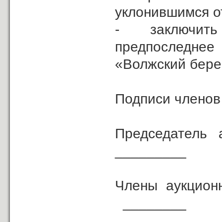
уклонившимся о
- заключить д
предпоследне
«Волжский бере
Подписи членов
Председател
_________
Члены аукц
________
В.Ю