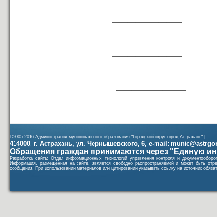
_________
Т.А
_________
Г.
_________
©2005-2016 Администрация муниципального образования "Городской округ город Астрахань" |
414000, г. Астрахань, ул. Чернышевского, 6, e-mail: munic@astrgorod
Обращения граждан принимаются через "Единую ин
Разработка сайта: Отдел информационных технологий управления контроля и документообор
Информация, размещенная на сайте, является свободно распространяемой и может быть отре
сообщения. При использовании материалов или цитировании указывать ссылку на источник обязат