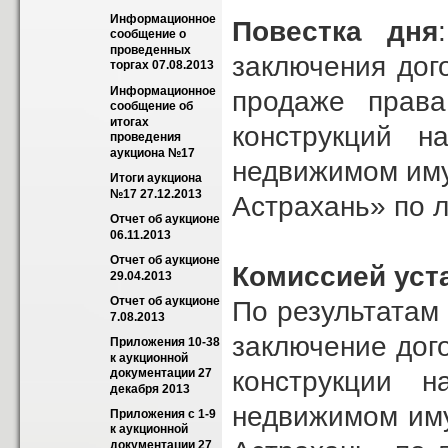
Информационное 
Повестка дня
сообщение о 
проведенных 
заключения дого
торгах 07.08.2013
Информационное 
продаже права
сообщение об 
итогах 
конструкций н
проведения 
аукциона №17
недвижимом иму
Итоги аукциона 
№17 27.12.2013
Астрахань» по л
Отчет об аукционе 
06.11.2013
Отчет об аукционе 
Комиссией уст
29.04.2013
Отчет об аукционе 
По результатам 
7.08.2013
заключение дог
Приложения 10-38 
к аукционной 
конструкции 
документации 27 
декабря 2013
недвижимом иму
Приложения с 1-9 
к аукционной 
документации 27 